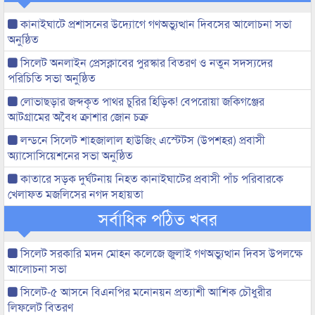
কানাইঘাটে প্রশাসনের উদ্যোগে গণঅভ্যুত্থান দিবসের আলোচনা সভা
অনুষ্ঠিত
সিলেট অনলাইন প্রেসক্লাবের পুরস্কার বিতরণ ও নতুন সদস্যদের
পরিচিতি সভা অনুষ্ঠিত
লোভাছড়ার জব্দকৃত পাথর চুরির হিড়িক! বেপরোয়া জকিগঞ্জের
আটগ্রামের অবৈধ ক্রাশার জোন চক্র
লন্ডনে সিলেট শাহজালাল হাউজিং এস্টেটস (উপশহর) প্রবাসী
অ্যাসোসিয়েশনের সভা অনুষ্ঠিত
কাতারে সড়ক দুর্ঘটনায় নিহত কানাইঘাটের প্রবাসী পাঁচ পরিবারকে
খেলাফত মজলিসের নগদ সহায়তা
সর্বাধিক পঠিত খবর
সিলেট সরকারি মদন মোহন কলেজে জুলাই গণঅভ্যুত্থান দিবস উপলক্ষে
আলোচনা সভা
সিলেট-৫ আসনে বিএনপির মনোনয়ন প্রত্যাশী আশিক চৌধুরীর
লিফলেট বিতরণ