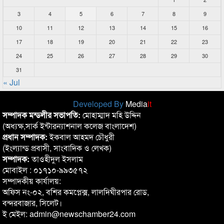
3
4
5
6
7
8
9
10
11
12
13
14
15
16
17
18
19
20
21
22
23
24
25
26
27
28
29
30
31
« Jul
Developed By
Media
it
সম্পাদক মন্ডলীর সভাপতি:
মোহাম্মাদ মহি উদ্দিন
(অধ্যক্ষ,সার্ক ইন্টারন্যাশনাল কলেজ বাংলাদেশ)
প্রধান সম্পাদক:
ইকবাল আহমদ চৌধুরী
(ইংল্যান্ড প্রবাসী, সাংবাদিক ও লেখক)
সম্পাদক:
তাওহীদুল ইসলাম
মোবাইল : ০১৭১০-৯৯৩৫৭২
সম্পাদকীয় কার্যালয়:
অফিস নং-০২, বশির কমপ্লেক্স, লালদিঘীরপার রোড,
বন্দরবাজার, সিলেট।
ই মেইল: admin@newschamber24.com