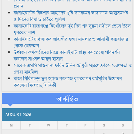
প্রদান
কানাইঘাটের কিশোর আহাদের খুনি সায়েমের আদালতে আত্মসমর্পন,
৫ দিনের রিমান্ড চাইবে পুলিশ
কানাইঘাট রাজাগঞ্জে নিখোঁজের দুই দিন পর সুরমা নদীতে ভেসে উঠল
যুবকের লাশ
কানাইঘাটে চাঞ্চল্যকর জাহাঙ্গীর হত্যা মামলার ৩ আসামী কক্সবাজার
থেকে গ্রেফতার
উর্ধ্বতন কর্মকর্তাদের নিয়ে কানাইঘাট স্বাস্থ্য কমপ্লেক্সে পরিদর্শন
করলেন সাংসদ আবুল হাসান
সাবেক এমপি মাওলানা ফরিদ উদ্দিন চৌধুরী স্মরণে ফ্রান্সে স্মরণসভা ও
দোয়া মাহফিল
রাজা গিরিশচন্দ্র স্কুল অ্যান্ড কলেজে বৃক্ষরোপণ কর্মসূচির উদ্বোধন
করলেন মিফতাহ্ সিদ্দিকী
আর্কাইভ
AUGUST 2026
M
T
W
T
F
S
S
1
2