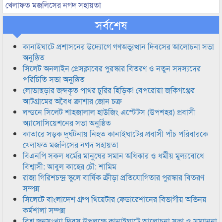
খেলাফত মজলিসের নগদ সহায়তা
সর্বশেষ
কানাইঘাটে প্রশাসনের উদ্যোগে গণঅভ্যুত্থান দিবসের আলোচনা সভা
অনুষ্ঠিত
সিলেট অনলাইন প্রেসক্লাবের পুরস্কার বিতরণ ও নতুন সদস্যদের
পরিচিতি সভা অনুষ্ঠিত
লোভাছড়ার জব্দকৃত পাথর চুরির হিড়িক! বেপরোয়া জকিগঞ্জের
আটগ্রামের অবৈধ ক্রাশার জোন চক্র
লন্ডনে সিলেট শাহজালাল হাউজিং এস্টেটস (উপশহর) প্রবাসী
অ্যাসোসিয়েশনের সভা অনুষ্ঠিত
কাতারে সড়ক দুর্ঘটনায় নিহত কানাইঘাটের প্রবাসী পাঁচ পরিবারকে
খেলাফত মজলিসের নগদ সহায়তা
বিএনপি সকল ধর্মের মানুষের সমান অধিকার ও ধর্মীয় মুল্যবোধে
বিশ্বাসী: আবুল কাহের চৌ: শামিম
রাজা গিরিশচন্দ্র স্কুলে বার্ষিক ক্রীড়া প্রতিযোগিতার পুরস্কার বিতরণ
সম্পন্ন
সিলেটে বাংলাদেশ গ্রুপ থিয়েটার ফেডারেশানের বিভাগীয় অভিনয়
কর্মশালা সম্পন্ন
বিশ্ব জনসংখ্যা দিবস উপলক্ষে কানাইঘাটে আলোচনা সভা ও সম্মাননা