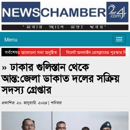
Menu
সর্বশেষ
থান দিবসের আলোচনা সভা অনুষ্ঠিত
সিলেট অনলাইন প্রেসক্লাবের পুরস্কার বিতরণ
 আলোচনা সভা ও সম্মাননা প্রদান
কানাইঘাটের কিশোর আহাদের খুনি সায়েমের আ
» ঢাকার গুলিস্তান থেকে
আন্ত:জেলা ডাকাত দলের সক্রিয়
সদস্য গ্রেপ্তার
প্রকাশিত: ২০. জানুয়ারি. ২০২৪ | শনিবার