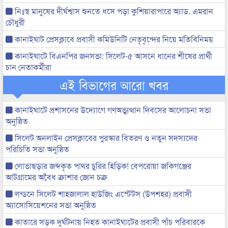
নিঃস্ব মানুষের দীর্ঘশ্বাস শুনতে ধসে পড়া কুশিয়ারাপারে অ্যাড. এমরান
চৌধুরী
কানাইঘাট প্রেসক্লাবে প্রবাসী কমিউনিটি নেতৃবৃন্দের নিয়ে মতিবিনিময়
কানাইঘাটে বিএনপির জনসভা: সিলেট-৫ আসনে ধানের শীষের প্রার্থী
চান নেতাকর্মীরা
এই বিভাগের আরো খবর
কানাইঘাটে প্রশাসনের উদ্যোগে গণঅভ্যুত্থান দিবসের আলোচনা সভা
অনুষ্ঠিত
সিলেট অনলাইন প্রেসক্লাবের পুরস্কার বিতরণ ও নতুন সদস্যদের
পরিচিতি সভা অনুষ্ঠিত
লোভাছড়ার জব্দকৃত পাথর চুরির হিড়িক! বেপরোয়া জকিগঞ্জের
আটগ্রামের অবৈধ ক্রাশার জোন চক্র
লন্ডনে সিলেট শাহজালাল হাউজিং এস্টেটস (উপশহর) প্রবাসী
অ্যাসোসিয়েশনের সভা অনুষ্ঠিত
কাতারে সড়ক দুর্ঘটনায় নিহত কানাইঘাটের প্রবাসী পাঁচ পরিবারকে