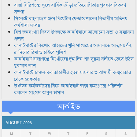
রাজা গিরিশচন্দ্র স্কুলে বার্ষিক ক্রীড়া প্রতিযোগিতার পুরস্কার বিতরণ
সম্পন্ন
সিলেটে বাংলাদেশ গ্রুপ থিয়েটার ফেডারেশানের বিভাগীয় অভিনয়
কর্মশালা সম্পন্ন
বিশ্ব জনসংখ্যা দিবস উপলক্ষে কানাইঘাটে আলোচনা সভা ও সম্মাননা
প্রদান
কানাইঘাটের কিশোর আহাদের খুনি সায়েমের আদালতে আত্মসমর্পন,
৫ দিনের রিমান্ড চাইবে পুলিশ
কানাইঘাট রাজাগঞ্জে নিখোঁজের দুই দিন পর সুরমা নদীতে ভেসে উঠল
যুবকের লাশ
কানাইঘাটে চাঞ্চল্যকর জাহাঙ্গীর হত্যা মামলার ৩ আসামী কক্সবাজার
থেকে গ্রেফতার
উর্ধ্বতন কর্মকর্তাদের নিয়ে কানাইঘাট স্বাস্থ্য কমপ্লেক্সে পরিদর্শন
করলেন সাংসদ আবুল হাসান
আর্কাইভ
AUGUST 2026
M
T
W
T
F
S
S