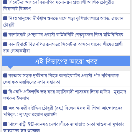
সিলেট-৫ আসনে বিএনপির মনোনয়ন প্রত্যাশী আশিক চৌধুরীর
লিফলেট বিতরণ
নিঃস্ব মানুষের দীর্ঘশ্বাস শুনতে ধসে পড়া কুশিয়ারাপারে অ্যাড. এমরান
চৌধুরী
কানাইঘাট প্রেসক্লাবে প্রবাসী কমিউনিটি নেতৃবৃন্দের নিয়ে মতিবিনিময়
কানাইঘাটে বিএনপির জনসভা: সিলেট-৫ আসনে ধানের শীষের প্রার্থী
চান নেতাকর্মীরা
এই বিভাগের আরো খবর
কাতারে সড়ক দুর্ঘটনায় নিহত কানাইঘাটের প্রবাসী পাঁচ পরিবারকে
খেলাফত মজলিসের নগদ সহায়তা
বিএনপি প্রতিশ্রুতি ভঙ্গ করে ফ্যাসিবাদী শাসনের দিকে হাটঁছে : মুহাম্মদ
ফখরুল ইসলাম
অধ্যক্ষ ফরীদ উদ্দিন চৌধুরী (রহ.) ছিলেন ইসলামী শিক্ষা আন্দোলনের
পথিকৃৎ : লুৎফুর রহমান হুমায়দী
ঝিংগাবাড়ী ইউনিয়নসহ দেশবাসীকে জামায়াত নেতা মাওলানা মুখতার
আহমদের ঈদ শুভেচ্ছা