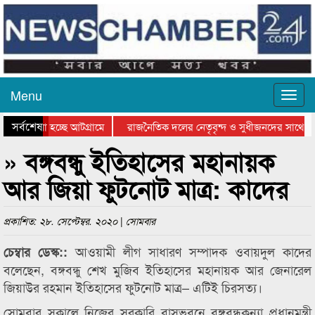
Menu
সর্বশেষ
ে যাওয়া হচ্ছে আটগ্রামে
রাজনৈতিক দলের নেতৃবৃন্দ ও সুধীজনদের সাথে কা
যোগিতার পুরস্কার বিতরণ সম্পন্ন
সিলেটে বাংলাদেশ গ্রুপ থিয়েটার ফেডারেশানের বিভ
» বঙ্গবন্ধু ইতিহাসের মহানায়ক
আর জিয়া ফুটনোট মাত্র: কাদের
প্রকাশিত: ২৮. সেপ্টেম্বর. ২০২০ | সোমবার
আওয়ামী লীগ সাধারণ সম্পাদক ওবায়দুল কাদের
চেম্বার ডেস্ক::
বলেছেন, বঙ্গবন্ধু শেখ মুজিব ইতিহাসের মহানায়ক আর জেনারেল
জিয়াউর রহমান ইতিহাসের ফুটনোট মাত্র– এটিই চিরসত্য।
সোমবার সকালে নিজের সরকারি বাসভবনে বঙ্গবন্ধুকন্যা প্রধানমন্ত্রী