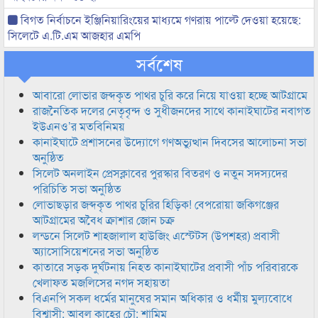
বিগত নির্বাচনে ইঞ্জিনিয়ারিংয়ের মাধ্যমে গণরায় পাল্টে দেওয়া হয়েছে:
সিলেটে এ.টি.এম আজহার এমপি
সর্বশেষ
আবারো লোভার জব্দকৃত পাথর চুরি করে নিয়ে যাওয়া হচ্ছে আটগ্রামে
রাজনৈতিক দলের নেতৃবৃন্দ ও সুধীজনদের সাথে কানাইঘাটের নবাগত
ইউএনও’র মতবিনিময়
কানাইঘাটে প্রশাসনের উদ্যোগে গণঅভ্যুত্থান দিবসের আলোচনা সভা
অনুষ্ঠিত
সিলেট অনলাইন প্রেসক্লাবের পুরস্কার বিতরণ ও নতুন সদস্যদের
পরিচিতি সভা অনুষ্ঠিত
লোভাছড়ার জব্দকৃত পাথর চুরির হিড়িক! বেপরোয়া জকিগঞ্জের
আটগ্রামের অবৈধ ক্রাশার জোন চক্র
লন্ডনে সিলেট শাহজালাল হাউজিং এস্টেটস (উপশহর) প্রবাসী
অ্যাসোসিয়েশনের সভা অনুষ্ঠিত
কাতারে সড়ক দুর্ঘটনায় নিহত কানাইঘাটের প্রবাসী পাঁচ পরিবারকে
খেলাফত মজলিসের নগদ সহায়তা
বিএনপি সকল ধর্মের মানুষের সমান অধিকার ও ধর্মীয় মুল্যবোধে
বিশ্বাসী: আবুল কাহের চৌ: শামিম