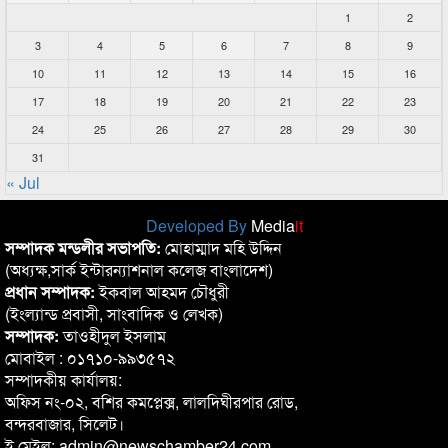
1
2
3
4
5
6
7
8
9
10
11
12
13
14
15
16
17
18
19
20
21
22
23
24
25
26
27
28
29
30
31
« Jul
Developed By
Media
it
সম্পাদক মন্ডলীর সভাপতি:
মোহাম্মাদ মহি উদ্দিন
(অধ্যক্ষ,সার্ক ইন্টারন্যাশনাল কলেজ বাংলাদেশ)
প্রধান সম্পাদক:
ইকবাল আহমদ চৌধুরী
(ইংল্যান্ড প্রবাসী, সাংবাদিক ও লেখক)
সম্পাদক:
তাওহীদুল ইসলাম
মোবাইল : ০১৭১০-৯৯৩৫৭২
সম্পাদকীয় কার্যালয়:
অফিস নং-০২, বশির কমপ্লেক্স, লালদিঘীরপার রোড,
বন্দরবাজার, সিলেট।
ই মেইল: admin@newschamber24.com