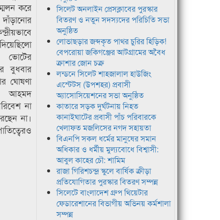
্মেলন করে
সিলেট অনলাইন প্রেসক্লাবের পুরস্কার
দাঁড়ানোর
বিতরণ ও নতুন সদস্যদের পরিচিতি সভা
অনুষ্ঠিত
্দ্রীয়ভাবে
লোভাছড়ার জব্দকৃত পাথর চুরির হিড়িক!
 দিয়েছিলো
বেপরোয়া জকিগঞ্জের আটগ্রামের অবৈধ
ি ভোটের
ক্রাশার জোন চক্র
রে বুধবার
লন্ডনে সিলেট শাহজালাল হাউজিং
রার ঘোষণা
এস্টেটস (উপশহর) প্রবাসী
র আহমদ
অ্যাসোসিয়েশনের সভা অনুষ্ঠিত
 পরিবেশ না
কাতারে সড়ক দুর্ঘটনায় নিহত
করছেন না।
কানাইঘাটের প্রবাসী পাঁচ পরিবারকে
খেলাফত মজলিসের নগদ সহায়তা
পাতিত্বেরও
বিএনপি সকল ধর্মের মানুষের সমান
অধিকার ও ধর্মীয় মুল্যবোধে বিশ্বাসী:
আবুল কাহের চৌ: শামিম
রাজা গিরিশচন্দ্র স্কুলে বার্ষিক ক্রীড়া
প্রতিযোগিতার পুরস্কার বিতরণ সম্পন্ন
সিলেটে বাংলাদেশ গ্রুপ থিয়েটার
ফেডারেশানের বিভাগীয় অভিনয় কর্মশালা
সম্পন্ন