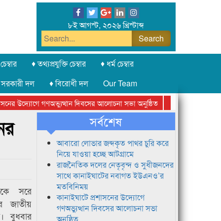
৮ই আগস্ট, ২০২৬ খ্রিস্টাব্দ
চেম্বার
♦ তথ্যপ্রযুক্তি চেম্বার
♦ ধর্ম চেম্বার
 সরকারী দল
♦ বিরোধী দল
Our Team
ের উদ্যোগে গণঅভ্যুত্থান দিবসের আলোচনা সভা অনুষ্ঠিত
সিলেট অনলাইন প্রেসক্
সর্বশেষ
ের
আবারো লোভার জব্দকৃত পাথর চুরি করে
নিয়ে যাওয়া হচ্ছে আটগ্রামে
রাজনৈতিক দলের নেতৃবৃন্দ ও সুধীজনদের
সাথে কানাইঘাটের নবাগত ইউএনও’র
মতবিনিময়
থেকে সরে
কানাইঘাটে প্রশাসনের উদ্যোগে
র জাতীয়
গণঅভ্যুত্থান দিবসের আলোচনা সভা
মদ। বুধবার
অনুষ্ঠিত