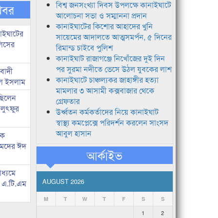
বিশ্ব জনসংখ্যা দিবস উপলক্ষে কানাইঘাটে
খবর
আলোচনা সভা ও সম্মাননা প্রদান
কানাইঘাটের কিশোর আহাদের খুনি
নাইঘাটের
সায়েমের আদালতে আত্মসমর্পন, ৫ দিনের
লিসের
রিমান্ড চাইবে পুলিশ
কানাইঘাট রাজাগঞ্জে নিখোঁজের দুই দিন
পর সুরমা নদীতে ভেসে উঠল যুবকের লাশ
িবাদী
কানাইঘাটে চাঞ্চল্যকর জাহাঙ্গীর হত্যা
রুল ইসলাম
মামলার ৩ আসামী কক্সবাজার থেকে
 ছিলেন
গ্রেফতার
 লুৎফুর
উর্ধ্বতন কর্মকর্তাদের নিয়ে কানাইঘাট
স্বাস্থ্য কমপ্লেক্সে পরিদর্শন করলেন সাংসদ
আবুল হাসান
কে
হমদের ঈদ
আর্কাইভ
াধ্যমে
AUGUST 2026
ে এ.টি.এম
M
T
W
T
F
S
S
1
2