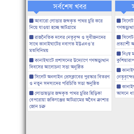
সর্বশেষ খবর
আবারো লোভার জব্দকৃত পাথর চুরি করে
সিলেট
নিয়ে যাওয়া হচ্ছে আটগ্রামে
গণঅভ্যুত
রাজনৈতিক দলের নেতৃবৃন্দ ও সুধীজনদের
সিলেট
সাথে কানাইঘাটের নবাগত ইউএনও’র
প্রত্যাশ
মতবিনিময়
নিঃস্ব 
কানাইঘাটে প্রশাসনের উদ্যোগে গণঅভ্যুত্থান
কুশিয়ারাপ
দিবসের আলোচনা সভা অনুষ্ঠিত
কানাইঘা
সিলেট অনলাইন প্রেসক্লাবের পুরস্কার বিতরণ
নেতৃবৃন্দ
ও নতুন সদস্যদের পরিচিতি সভা অনুষ্ঠিত
কানাই
লোভাছড়ার জব্দকৃত পাথর চুরির হিড়িক!
আসনে ধানে
বেপরোয়া জকিগঞ্জের আটগ্রামের অবৈধ ক্রাশার
জোন চক্র