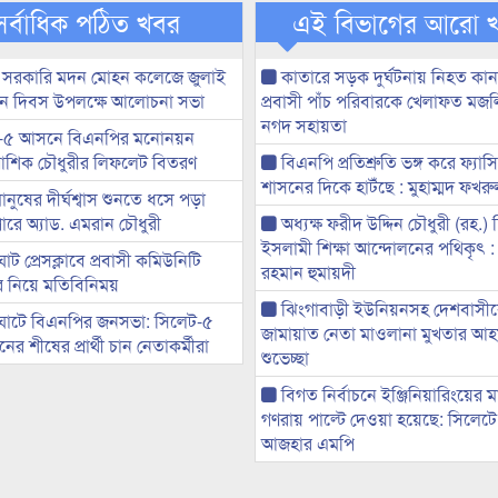
সর্বাধিক পঠিত খবর
এই বিভাগের আরো 
 সরকারি মদন মোহন কলেজে জুলাই
কাতারে সড়ক দুর্ঘটনায় নিহত কা
্থান দিবস উপলক্ষে আলোচনা সভা
প্রবাসী পাঁচ পরিবারকে খেলাফত মজ
নগদ সহায়তা
-৫ আসনে বিএনপির মনোনয়ন
ী আশিক চৌধুরীর লিফলেট বিতরণ
বিএনপি প্রতিশ্রুতি ভঙ্গ করে ফ্যাস
শাসনের দিকে হাটঁছে : মুহাম্মদ ফখ
মানুষের দীর্ঘশ্বাস শুনতে ধসে পড়া
ারে অ্যাড. এমরান চৌধুরী
অধ্যক্ষ ফরীদ উদ্দিন চৌধুরী (রহ.)
ইসলামী শিক্ষা আন্দোলনের পথিকৃৎ :
ট প্রেসক্লাবে প্রবাসী কমিউনিটি
রহমান হুমায়দী
ের নিয়ে মতিবিনিময়
ঝিংগাবাড়ী ইউনিয়নসহ দেশবাসী
ঘাটে বিএনপির জনসভা: সিলেট-৫
জামায়াত নেতা মাওলানা মুখতার আ
র শীষের প্রার্থী চান নেতাকর্মীরা
শুভেচ্ছা
বিগত নির্বাচনে ইঞ্জিনিয়ারিংয়ের ম
গণরায় পাল্টে দেওয়া হয়েছে: সিলেট
আজহার এমপি