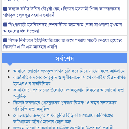
অধ্যক্ষ ফরীদ উদ্দিন চৌধুরী (রহ.) ছিলেন ইসলামী শিক্ষা আন্দোলনের
পথিকৃৎ : লুৎফুর রহমান হুমায়দী
ঝিংগাবাড়ী ইউনিয়নসহ দেশবাসীকে জামায়াত নেতা মাওলানা মুখতার
আহমদের ঈদ শুভেচ্ছা
বিগত নির্বাচনে ইঞ্জিনিয়ারিংয়ের মাধ্যমে গণরায় পাল্টে দেওয়া হয়েছে:
সিলেটে এ.টি.এম আজহার এমপি
সর্বশেষ
আবারো লোভার জব্দকৃত পাথর চুরি করে নিয়ে যাওয়া হচ্ছে আটগ্রামে
রাজনৈতিক দলের নেতৃবৃন্দ ও সুধীজনদের সাথে কানাইঘাটের নবাগত
ইউএনও’র মতবিনিময়
কানাইঘাটে প্রশাসনের উদ্যোগে গণঅভ্যুত্থান দিবসের আলোচনা সভা
অনুষ্ঠিত
সিলেট অনলাইন প্রেসক্লাবের পুরস্কার বিতরণ ও নতুন সদস্যদের
পরিচিতি সভা অনুষ্ঠিত
লোভাছড়ার জব্দকৃত পাথর চুরির হিড়িক! বেপরোয়া জকিগঞ্জের
আটগ্রামের অবৈধ ক্রাশার জোন চক্র
লন্ডনে সিলেট শাহজালাল হাউজিং এস্টেটস (উপশহর) প্রবাসী