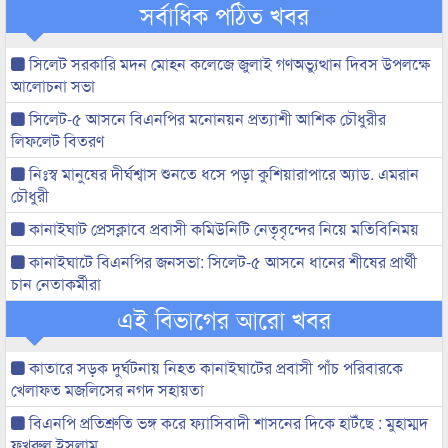
সর্বাধিক পঠিত খবর
সিলেট সরকারি মদন মোহন কলেজে জুলাই গণঅভ্যুত্থান দিবস উপলক্ষে
আলোচনা সভা
সিলেট-৫ আসনে বিএনপির মনোনয়ন প্রত্যাশী আশিক চৌধুরীর
লিফলেট বিতরণ
নিঃস্ব মানুষের দীর্ঘশ্বাস শুনতে ধসে পড়া কুশিয়ারাপারে অ্যাড. এমরান
চৌধুরী
কানাইঘাট প্রেসক্লাবে প্রবাসী কমিউনিটি নেতৃবৃন্দের নিয়ে মতিবিনিময়
কানাইঘাটে বিএনপির জনসভা: সিলেট-৫ আসনে ধানের শীষের প্রার্থী
চান নেতাকর্মীরা
এই বিভাগের আরো খবর
কাতারে সড়ক দুর্ঘটনায় নিহত কানাইঘাটের প্রবাসী পাঁচ পরিবারকে
খেলাফত মজলিসের নগদ সহায়তা
বিএনপি প্রতিশ্রুতি ভঙ্গ করে ফ্যাসিবাদী শাসনের দিকে হাটঁছে : মুহাম্মদ
ফখরুল ইসলাম