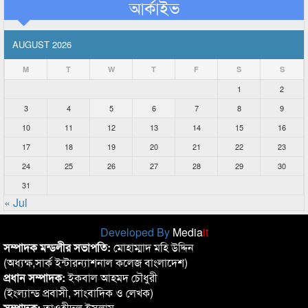
আর্কাইভ
AUGUST 2026
M
T
W
T
F
S
S
1
2
3
4
5
6
7
8
9
10
11
12
13
14
15
16
17
18
19
20
21
22
23
24
25
26
27
28
29
30
31
« Jul
Developed By
Media
it
সম্পাদক মন্ডলীর সভাপতি:
মোহাম্মাদ মহি উদ্দিন
(অধ্যক্ষ,সার্ক ইন্টারন্যাশনাল কলেজ বাংলাদেশ)
প্রধান সম্পাদক:
ইকবাল আহমদ চৌধুরী
(ইংল্যান্ড প্রবাসী, সাংবাদিক ও লেখক)
সম্পাদক:
তাওহীদুল ইসলাম