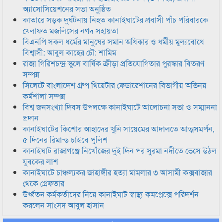
অ্যাসোসিয়েশনের সভা অনুষ্ঠিত
কাতারে সড়ক দুর্ঘটনায় নিহত কানাইঘাটের প্রবাসী পাঁচ পরিবারকে
খেলাফত মজলিসের নগদ সহায়তা
বিএনপি সকল ধর্মের মানুষের সমান অধিকার ও ধর্মীয় মুল্যবোধে
বিশ্বাসী: আবুল কাহের চৌ: শামিম
রাজা গিরিশচন্দ্র স্কুলে বার্ষিক ক্রীড়া প্রতিযোগিতার পুরস্কার বিতরণ
সম্পন্ন
সিলেটে বাংলাদেশ গ্রুপ থিয়েটার ফেডারেশানের বিভাগীয় অভিনয়
কর্মশালা সম্পন্ন
বিশ্ব জনসংখ্যা দিবস উপলক্ষে কানাইঘাটে আলোচনা সভা ও সম্মাননা
প্রদান
কানাইঘাটের কিশোর আহাদের খুনি সায়েমের আদালতে আত্মসমর্পন,
৫ দিনের রিমান্ড চাইবে পুলিশ
কানাইঘাট রাজাগঞ্জে নিখোঁজের দুই দিন পর সুরমা নদীতে ভেসে উঠল
যুবকের লাশ
কানাইঘাটে চাঞ্চল্যকর জাহাঙ্গীর হত্যা মামলার ৩ আসামী কক্সবাজার
থেকে গ্রেফতার
উর্ধ্বতন কর্মকর্তাদের নিয়ে কানাইঘাট স্বাস্থ্য কমপ্লেক্সে পরিদর্শন
করলেন সাংসদ আবুল হাসান