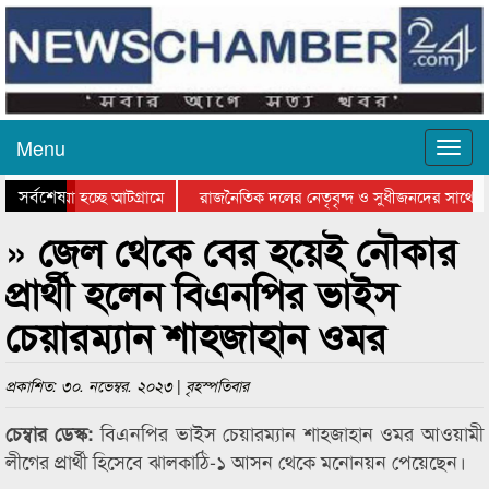
Menu
সর্বশেষ
য়ে যাওয়া হচ্ছে আটগ্রামে
রাজনৈতিক দলের নেতৃবৃন্দ ও সুধীজনদের সাথে ক
যোগিতার পুরস্কার বিতরণ সম্পন্ন
সিলেটে বাংলাদেশ গ্রুপ থিয়েটার ফেডারেশানের বিভ
» জেল থেকে বের হয়েই নৌকার
প্রার্থী হলেন বিএনপির ভাইস
চেয়ারম্যান শাহজাহান ওমর
প্রকাশিত: ৩০. নভেম্বর. ২০২৩ | বৃহস্পতিবার
বিএনপির ভাইস চেয়ারম্যান শাহজাহান ওমর আওয়ামী
চেম্বার ডেস্ক:
লীগের প্রার্থী হিসেবে ঝালকাঠি-১ আসন থেকে মনোনয়ন পেয়েছেন।