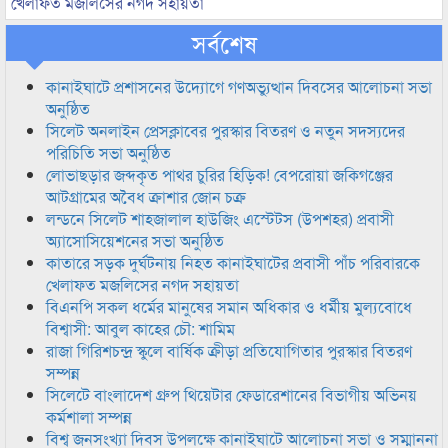
খেলাফত মজলিসের নগদ সহায়তা
সর্বশেষ
কানাইঘাটে প্রশাসনের উদ্যোগে গণঅভ্যুত্থান দিবসের আলোচনা সভা
অনুষ্ঠিত
সিলেট অনলাইন প্রেসক্লাবের পুরস্কার বিতরণ ও নতুন সদস্যদের
পরিচিতি সভা অনুষ্ঠিত
লোভাছড়ার জব্দকৃত পাথর চুরির হিড়িক! বেপরোয়া জকিগঞ্জের
আটগ্রামের অবৈধ ক্রাশার জোন চক্র
লন্ডনে সিলেট শাহজালাল হাউজিং এস্টেটস (উপশহর) প্রবাসী
অ্যাসোসিয়েশনের সভা অনুষ্ঠিত
কাতারে সড়ক দুর্ঘটনায় নিহত কানাইঘাটের প্রবাসী পাঁচ পরিবারকে
খেলাফত মজলিসের নগদ সহায়তা
বিএনপি সকল ধর্মের মানুষের সমান অধিকার ও ধর্মীয় মুল্যবোধে
বিশ্বাসী: আবুল কাহের চৌ: শামিম
রাজা গিরিশচন্দ্র স্কুলে বার্ষিক ক্রীড়া প্রতিযোগিতার পুরস্কার বিতরণ
সম্পন্ন
সিলেটে বাংলাদেশ গ্রুপ থিয়েটার ফেডারেশানের বিভাগীয় অভিনয়
কর্মশালা সম্পন্ন
বিশ্ব জনসংখ্যা দিবস উপলক্ষে কানাইঘাটে আলোচনা সভা ও সম্মাননা