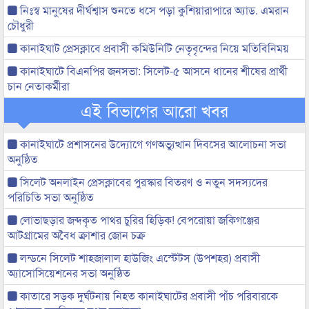
নিঃস্ব মানুষের দীর্ঘশ্বাস শুনতে ধসে পড়া কুশিয়ারাপারে অ্যাড. এমরান
চৌধুরী
কানাইঘাট প্রেসক্লাবে প্রবাসী কমিউনিটি নেতৃবৃন্দের নিয়ে মতিবিনিময়
কানাইঘাটে বিএনপির জনসভা: সিলেট-৫ আসনে ধানের শীষের প্রার্থী
চান নেতাকর্মীরা
এই বিভাগের আরো খবর
কানাইঘাটে প্রশাসনের উদ্যোগে গণঅভ্যুত্থান দিবসের আলোচনা সভা
অনুষ্ঠিত
সিলেট অনলাইন প্রেসক্লাবের পুরস্কার বিতরণ ও নতুন সদস্যদের
পরিচিতি সভা অনুষ্ঠিত
লোভাছড়ার জব্দকৃত পাথর চুরির হিড়িক! বেপরোয়া জকিগঞ্জের
আটগ্রামের অবৈধ ক্রাশার জোন চক্র
লন্ডনে সিলেট শাহজালাল হাউজিং এস্টেটস (উপশহর) প্রবাসী
অ্যাসোসিয়েশনের সভা অনুষ্ঠিত
কাতারে সড়ক দুর্ঘটনায় নিহত কানাইঘাটের প্রবাসী পাঁচ পরিবারকে