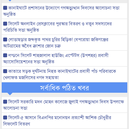
কানাইঘাটে প্রশাসনের উদ্যোগে গণঅভ্যুত্থান দিবসের আলোচনা সভা
অনুষ্ঠিত
সিলেট অনলাইন প্রেসক্লাবের পুরস্কার বিতরণ ও নতুন সদস্যদের
পরিচিতি সভা অনুষ্ঠিত
লোভাছড়ার জব্দকৃত পাথর চুরির হিড়িক! বেপরোয়া জকিগঞ্জের
আটগ্রামের অবৈধ ক্রাশার জোন চক্র
লন্ডনে সিলেট শাহজালাল হাউজিং এস্টেটস (উপশহর) প্রবাসী
অ্যাসোসিয়েশনের সভা অনুষ্ঠিত
কাতারে সড়ক দুর্ঘটনায় নিহত কানাইঘাটের প্রবাসী পাঁচ পরিবারকে
খেলাফত মজলিসের নগদ সহায়তা
সর্বাধিক পঠিত খবর
সিলেট সরকারি মদন মোহন কলেজে জুলাই গণঅভ্যুত্থান দিবস উপলক্ষে
আলোচনা সভা
সিলেট-৫ আসনে বিএনপির মনোনয়ন প্রত্যাশী আশিক চৌধুরীর
লিফলেট বিতরণ