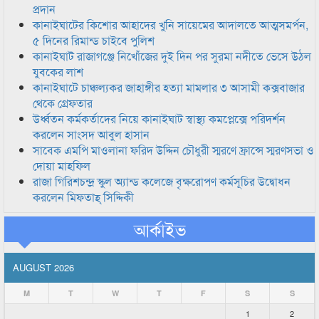
প্রদান
কানাইঘাটের কিশোর আহাদের খুনি সায়েমের আদালতে আত্মসমর্পন,
৫ দিনের রিমান্ড চাইবে পুলিশ
কানাইঘাট রাজাগঞ্জে নিখোঁজের দুই দিন পর সুরমা নদীতে ভেসে উঠল
যুবকের লাশ
কানাইঘাটে চাঞ্চল্যকর জাহাঙ্গীর হত্যা মামলার ৩ আসামী কক্সবাজার
থেকে গ্রেফতার
উর্ধ্বতন কর্মকর্তাদের নিয়ে কানাইঘাট স্বাস্থ্য কমপ্লেক্সে পরিদর্শন
করলেন সাংসদ আবুল হাসান
সাবেক এমপি মাওলানা ফরিদ উদ্দিন চৌধুরী স্মরণে ফ্রান্সে স্মরণসভা ও
দোয়া মাহফিল
রাজা গিরিশচন্দ্র স্কুল অ্যান্ড কলেজে বৃক্ষরোপণ কর্মসূচির উদ্বোধন
করলেন মিফতাহ্ সিদ্দিকী
আর্কাইভ
AUGUST 2026
M
T
W
T
F
S
S
1
2