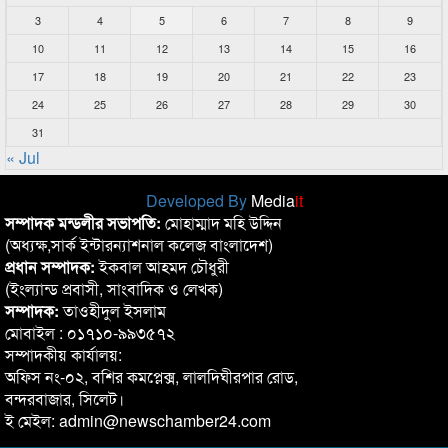
3
4
5
6
7
8
9
10
11
12
13
14
15
16
17
18
19
20
21
22
23
24
25
26
27
28
29
30
31
« Jul
Developed By
Media
it
সম্পাদক মন্ডলীর সভাপতি:
মোহাম্মাদ মহি উদ্দিন
(অধ্যক্ষ,সার্ক ইন্টারন্যাশনাল কলেজ বাংলাদেশ)
প্রধান সম্পাদক:
ইকবাল আহমদ চৌধুরী
(ইংল্যান্ড প্রবাসী, সাংবাদিক ও লেখক)
সম্পাদক:
তাওহীদুল ইসলাম
মোবাইল : ০১৭১০-৯৯৩৫৭২
সম্পাদকীয় কার্যালয়:
অফিস নং-০২, বশির কমপ্লেক্স, লালদিঘীরপার রোড,
বন্দরবাজার, সিলেট।
ই মেইল: admin@newschamber24.com