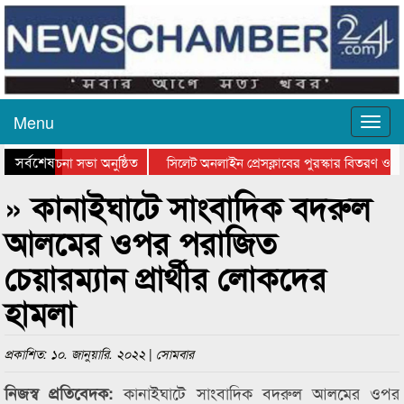
Menu
সর্বশেষ
সের আলোচনা সভা অনুষ্ঠিত
সিলেট অনলাইন প্রেসক্লাবের পুরস্কার বিতরণ ও নতু
 সভা ও সম্মাননা প্রদান
কানাইঘাটের কিশোর আহাদের খুনি সায়েমের আদালতে 
» কানাইঘাটে সাংবাদিক বদরুল
আলমের ওপর পরাজিত
চেয়ারম্যান প্রার্থীর লোকদের
হামলা
প্রকাশিত: ১০. জানুয়ারি. ২০২২ | সোমবার
কানাইঘাটে সাংবাদিক বদরুল আলমের ওপর
নিজস্ব প্রতিবেদক: