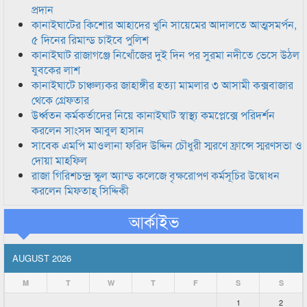
প্রদান
কানাইঘাটের কিশোর আহাদের খুনি সায়েমের আদালতে আত্মসমর্পন,
৫ দিনের রিমান্ড চাইবে পুলিশ
কানাইঘাট রাজাগঞ্জে নিখোঁজের দুই দিন পর সুরমা নদীতে ভেসে উঠল
যুবকের লাশ
কানাইঘাটে চাঞ্চল্যকর জাহাঙ্গীর হত্যা মামলার ৩ আসামী কক্সবাজার
থেকে গ্রেফতার
উর্ধ্বতন কর্মকর্তাদের নিয়ে কানাইঘাট স্বাস্থ্য কমপ্লেক্সে পরিদর্শন
করলেন সাংসদ আবুল হাসান
সাবেক এমপি মাওলানা ফরিদ উদ্দিন চৌধুরী স্মরণে ফ্রান্সে স্মরণসভা ও
দোয়া মাহফিল
রাজা গিরিশচন্দ্র স্কুল অ্যান্ড কলেজে বৃক্ষরোপণ কর্মসূচির উদ্বোধন
করলেন মিফতাহ্ সিদ্দিকী
আর্কাইভ
AUGUST 2026
M
T
W
T
F
S
S
1
2