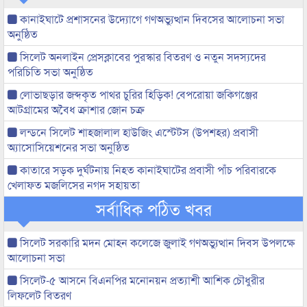
কানাইঘাটে প্রশাসনের উদ্যোগে গণঅভ্যুত্থান দিবসের আলোচনা সভা
অনুষ্ঠিত
সিলেট অনলাইন প্রেসক্লাবের পুরস্কার বিতরণ ও নতুন সদস্যদের
পরিচিতি সভা অনুষ্ঠিত
লোভাছড়ার জব্দকৃত পাথর চুরির হিড়িক! বেপরোয়া জকিগঞ্জের
আটগ্রামের অবৈধ ক্রাশার জোন চক্র
লন্ডনে সিলেট শাহজালাল হাউজিং এস্টেটস (উপশহর) প্রবাসী
অ্যাসোসিয়েশনের সভা অনুষ্ঠিত
কাতারে সড়ক দুর্ঘটনায় নিহত কানাইঘাটের প্রবাসী পাঁচ পরিবারকে
খেলাফত মজলিসের নগদ সহায়তা
সর্বাধিক পঠিত খবর
সিলেট সরকারি মদন মোহন কলেজে জুলাই গণঅভ্যুত্থান দিবস উপলক্ষে
আলোচনা সভা
সিলেট-৫ আসনে বিএনপির মনোনয়ন প্রত্যাশী আশিক চৌধুরীর
লিফলেট বিতরণ