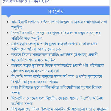
খেলাফত মজলিসের নগদ সহায়তা
সর্বশেষ
কানাইঘাটে প্রশাসনের উদ্যোগে গণঅভ্যুত্থান দিবসের আলোচনা সভা
অনুষ্ঠিত
সিলেট অনলাইন প্রেসক্লাবের পুরস্কার বিতরণ ও নতুন সদস্যদের
পরিচিতি সভা অনুষ্ঠিত
লোভাছড়ার জব্দকৃত পাথর চুরির হিড়িক! বেপরোয়া জকিগঞ্জের
আটগ্রামের অবৈধ ক্রাশার জোন চক্র
লন্ডনে সিলেট শাহজালাল হাউজিং এস্টেটস (উপশহর) প্রবাসী
অ্যাসোসিয়েশনের সভা অনুষ্ঠিত
কাতারে সড়ক দুর্ঘটনায় নিহত কানাইঘাটের প্রবাসী পাঁচ পরিবারকে
খেলাফত মজলিসের নগদ সহায়তা
বিএনপি সকল ধর্মের মানুষের সমান অধিকার ও ধর্মীয় মুল্যবোধে
বিশ্বাসী: আবুল কাহের চৌ: শামিম
রাজা গিরিশচন্দ্র স্কুলে বার্ষিক ক্রীড়া প্রতিযোগিতার পুরস্কার বিতরণ
সম্পন্ন
সিলেটে বাংলাদেশ গ্রুপ থিয়েটার ফেডারেশানের বিভাগীয় অভিনয়
কর্মশালা সম্পন্ন
বিশ্ব জনসংখ্যা দিবস উপলক্ষে কানাইঘাটে আলোচনা সভা ও সম্মাননা