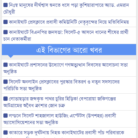
নিঃস্ব মানুষের দীর্ঘশ্বাস শুনতে ধসে পড়া কুশিয়ারাপারে অ্যাড. এমরান
চৌধুরী
কানাইঘাট প্রেসক্লাবে প্রবাসী কমিউনিটি নেতৃবৃন্দের নিয়ে মতিবিনিময়
কানাইঘাটে বিএনপির জনসভা: সিলেট-৫ আসনে ধানের শীষের প্রার্থী
চান নেতাকর্মীরা
এই বিভাগের আরো খবর
কানাইঘাটে প্রশাসনের উদ্যোগে গণঅভ্যুত্থান দিবসের আলোচনা সভা
অনুষ্ঠিত
সিলেট অনলাইন প্রেসক্লাবের পুরস্কার বিতরণ ও নতুন সদস্যদের
পরিচিতি সভা অনুষ্ঠিত
লোভাছড়ার জব্দকৃত পাথর চুরির হিড়িক! বেপরোয়া জকিগঞ্জের
আটগ্রামের অবৈধ ক্রাশার জোন চক্র
লন্ডনে সিলেট শাহজালাল হাউজিং এস্টেটস (উপশহর) প্রবাসী
অ্যাসোসিয়েশনের সভা অনুষ্ঠিত
কাতারে সড়ক দুর্ঘটনায় নিহত কানাইঘাটের প্রবাসী পাঁচ পরিবারকে