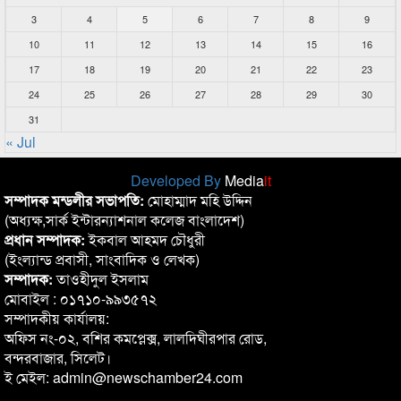
3
4
5
6
7
8
9
10
11
12
13
14
15
16
17
18
19
20
21
22
23
24
25
26
27
28
29
30
31
« Jul
Developed By
Media
it
সম্পাদক মন্ডলীর সভাপতি:
মোহাম্মাদ মহি উদ্দিন
(অধ্যক্ষ,সার্ক ইন্টারন্যাশনাল কলেজ বাংলাদেশ)
প্রধান সম্পাদক:
ইকবাল আহমদ চৌধুরী
(ইংল্যান্ড প্রবাসী, সাংবাদিক ও লেখক)
সম্পাদক:
তাওহীদুল ইসলাম
মোবাইল : ০১৭১০-৯৯৩৫৭২
সম্পাদকীয় কার্যালয়:
অফিস নং-০২, বশির কমপ্লেক্স, লালদিঘীরপার রোড,
বন্দরবাজার, সিলেট।
ই মেইল: admin@newschamber24.com