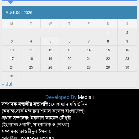
AUGUST 2026
M
T
W
T
F
S
S
1
2
3
4
5
6
7
8
9
10
11
12
13
14
15
16
17
18
19
20
21
22
23
24
25
26
27
28
29
30
31
« Jul
Developed By
Media
it
সম্পাদক মন্ডলীর সভাপতি:
মোহাম্মাদ মহি উদ্দিন
(অধ্যক্ষ,সার্ক ইন্টারন্যাশনাল কলেজ বাংলাদেশ)
প্রধান সম্পাদক:
ইকবাল আহমদ চৌধুরী
(ইংল্যান্ড প্রবাসী, সাংবাদিক ও লেখক)
সম্পাদক:
তাওহীদুল ইসলাম
মোবাইল : ০১৭১০-৯৯৩৫৭২