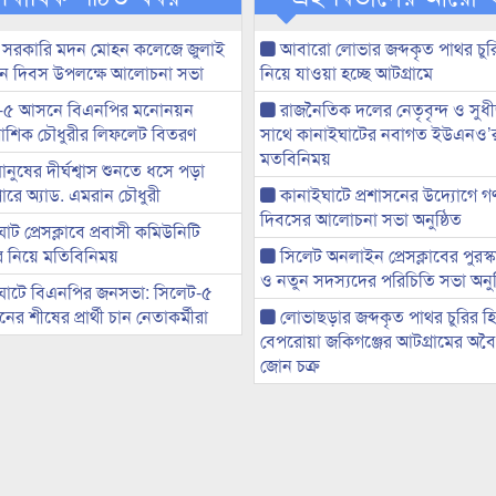
 সরকারি মদন মোহন কলেজে জুলাই
আবারো লোভার জব্দকৃত পাথর চুর
্থান দিবস উপলক্ষে আলোচনা সভা
নিয়ে যাওয়া হচ্ছে আটগ্রামে
-৫ আসনে বিএনপির মনোনয়ন
রাজনৈতিক দলের নেতৃবৃন্দ ও সু
ী আশিক চৌধুরীর লিফলেট বিতরণ
সাথে কানাইঘাটের নবাগত ইউএনও’
মতবিনিময়
মানুষের দীর্ঘশ্বাস শুনতে ধসে পড়া
ারে অ্যাড. এমরান চৌধুরী
কানাইঘাটে প্রশাসনের উদ্যোগে গণঅ
দিবসের আলোচনা সভা অনুষ্ঠিত
ট প্রেসক্লাবে প্রবাসী কমিউনিটি
ের নিয়ে মতিবিনিময়
সিলেট অনলাইন প্রেসক্লাবের পুরস্
ও নতুন সদস্যদের পরিচিতি সভা অনুষ
ঘাটে বিএনপির জনসভা: সিলেট-৫
র শীষের প্রার্থী চান নেতাকর্মীরা
লোভাছড়ার জব্দকৃত পাথর চুরির হ
বেপরোয়া জকিগঞ্জের আটগ্রামের অবৈধ
জোন চক্র