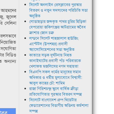
সিলেট অনলাইন প্রেসক্লাবের পুরস্কার
ান আহমদের
বিতরণ ও নতুন সদস্যদের পরিচিতি সভা
অনুষ্ঠিত
জু, জুনেল
লোভাছড়ার জব্দকৃত পাথর চুরির হিড়িক!
ি সেলিনা
বেপরোয়া জকিগঞ্জের আটগ্রামের অবৈধ
ক্রাশার জোন চক্র
নিরলসভাবে
লন্ডনে সিলেট শাহজালাল হাউজিং
ে নিয়োজিত
এস্টেটস (উপশহর) প্রবাসী
য-সযোগিতা
অ্যাসোসিয়েশনের সভা অনুষ্ঠিত
টার সিডিও
কাতারে সড়ক দুর্ঘটনায় নিহত
অন্যান্য
কানাইঘাটের প্রবাসী পাঁচ পরিবারকে
খেলাফত মজলিসের নগদ সহায়তা
বিএনপি সকল ধর্মের মানুষের সমান
অধিকার ও ধর্মীয় মুল্যবোধে বিশ্বাসী:
আবুল কাহের চৌ: শামিম
রাজা গিরিশচন্দ্র স্কুলে বার্ষিক ক্রীড়া
প্রতিযোগিতার পুরস্কার বিতরণ সম্পন্ন
সিলেটে বাংলাদেশ গ্রুপ থিয়েটার
ফেডারেশানের বিভাগীয় অভিনয় কর্মশালা
সম্পন্ন
খবর