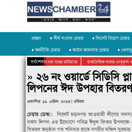
প্রচ্ছদ
♦ শীর্ষ সংবাদ চেম্বার
♦ সিলেট বিভাগ চেম্বার
♦ অর্থনীতি চেম্বার
♦ আইন আদালত চেম্বার
♦ খেলাধু
সর্বশেষ
 পাথর চুরি করে নিয়ে যাওয়া হচ্ছে আটগ্রামে
রাজনৈতিক দলের নেতৃবৃন্দ ও 
 বার্ষিক ক্রীড়া প্রতিযোগিতার পুরস্কার বিতরণ সম্পন্ন
সিলেটে বাংলাদেশ গ্রুপ থিয়ে
» ২৬ নং ওয়ার্ডে সিডিসি প্ল
লিপনের ঈদ উপহার বিতর
প্রকাশিত: ১৬. এপ্রিল. ২০২৩ | রবিবার
সিলেট মহানগর আওয়ামী লীগের সদস্য, 
চেম্বার ডেস্ক::
বকস লিপন এর উদ্যোগে পবিত্র ঈদুল ফিতর উপলক্ষে ২৬ন
বিতরণ অনুষ্ঠান গত শনিবার রাতে নগরীর দক্ষিণ সুরমার কে