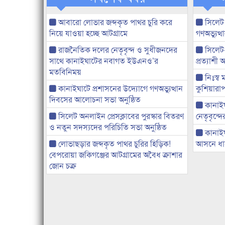
আবারো লোভার জব্দকৃত পাথর চুরি করে
সিলেট
নিয়ে যাওয়া হচ্ছে আটগ্রামে
গণঅভ্যুত
রাজনৈতিক দলের নেতৃবৃন্দ ও সুধীজনদের
সিলেট
সাথে কানাইঘাটের নবাগত ইউএনও’র
প্রত্যাশ
মতবিনিময়
নিঃস্ব 
কানাইঘাটে প্রশাসনের উদ্যোগে গণঅভ্যুত্থান
কুশিয়ারাপ
দিবসের আলোচনা সভা অনুষ্ঠিত
কানাইঘা
সিলেট অনলাইন প্রেসক্লাবের পুরস্কার বিতরণ
নেতৃবৃন্দ
ও নতুন সদস্যদের পরিচিতি সভা অনুষ্ঠিত
কানাই
লোভাছড়ার জব্দকৃত পাথর চুরির হিড়িক!
আসনে ধানে
বেপরোয়া জকিগঞ্জের আটগ্রামের অবৈধ ক্রাশার
জোন চক্র