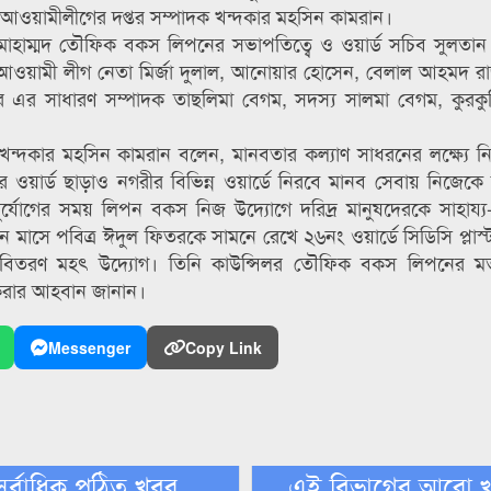
গর আওয়ামীলীগের দপ্তর সম্পাদক খন্দকার মহসিন কামরান।
লর মোহাম্মদ তৌফিক বকস লিপনের সভাপতিত্বে ও ওয়ার্ড সচিব সুলত
েন আওয়ামী লীগ নেতা মির্জা দুলাল, আনোয়ার হোসেন, বেলাল আহমদ রা
 সাধারণ সম্পাদক তাছলিমা বেগম, সদস্য সালমা বেগম, কুরকুর
্যে খন্দকার মহসিন কামরান বলেন, মানবতার কল্যাণ সাধরনের লক্ষ্যে 
ওয়ার্ড ছাড়াও নগরীর বিভিন্ন ওয়ার্ডে নিরবে মানব সেবায় নিজেক
ুর্যোগের সময় লিপন বকস নিজ উদ্যোগে দরিদ্র মানুষদেরকে সাহায্
 মাসে পবিত্র ঈদুল ফিতরকে সামনে রেখে ২৬নং ওয়ার্ডে সিডিসি প্লাস্
্গি বিতরণ মহৎ উদ্যোগ। তিনি কাউন্সিলর তৌফিক বকস লিপনের মত 
 করার আহবান জানান।
Messenger
Copy Link
সর্বাধিক পঠিত খবর
এই বিভাগের আরো 