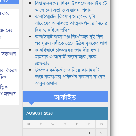
বিশ্ব জনসংখ্যা দিবস উপলক্ষে কানাইঘাটে
আলোচনা সভা ও সম্মাননা প্রদান
ি করে
কানাইঘাটের কিশোর আহাদের খুনি
সায়েমের আদালতে আত্মসমর্পন, ৫ দিনের
রিমান্ড চাইবে পুলিশ
ধীজনদের
কানাইঘাট রাজাগঞ্জে নিখোঁজের দুই দিন
র
পর সুরমা নদীতে ভেসে উঠল যুবকের লাশ
কানাইঘাটে চাঞ্চল্যকর জাহাঙ্গীর হত্যা
ভ্যুত্থান
মামলার ৩ আসামী কক্সবাজার থেকে
গ্রেফতার
উর্ধ্বতন কর্মকর্তাদের নিয়ে কানাইঘাট
কার বিতরণ
স্বাস্থ্য কমপ্লেক্সে পরিদর্শন করলেন সাংসদ
্ঠিত
আবুল হাসান
িড়িক!
 ক্রাশার
আর্কাইভ
AUGUST 2026
M
T
W
T
F
S
S
1
2