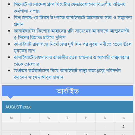
সিলেটে বাংলাদেশ গ্রুপ থিয়েটার ফেডারেশানের বিভাগীয় অভিনয়
কর্মশালা সম্পন্ন
বিশ্ব জনসংখ্যা দিবস উপলক্ষে কানাইঘাটে আলোচনা সভা ও সম্মাননা
প্রদান
কানাইঘাটের কিশোর আহাদের খুনি সায়েমের আদালতে আত্মসমর্পন,
৫ দিনের রিমান্ড চাইবে পুলিশ
কানাইঘাট রাজাগঞ্জে নিখোঁজের দুই দিন পর সুরমা নদীতে ভেসে উঠল
যুবকের লাশ
কানাইঘাটে চাঞ্চল্যকর জাহাঙ্গীর হত্যা মামলার ৩ আসামী কক্সবাজার
থেকে গ্রেফতার
উর্ধ্বতন কর্মকর্তাদের নিয়ে কানাইঘাট স্বাস্থ্য কমপ্লেক্সে পরিদর্শন
করলেন সাংসদ আবুল হাসান
আর্কাইভ
AUGUST 2026
M
T
W
T
F
S
S
1
2
3
4
5
6
7
8
9