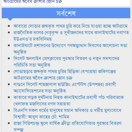
আটগ্রামের অবৈধ ক্রাশার জোন চক্র
সর্বশেষ
আবারো লোভার জব্দকৃত পাথর চুরি করে নিয়ে যাওয়া হচ্ছে আটগ্রামে
রাজনৈতিক দলের নেতৃবৃন্দ ও সুধীজনদের সাথে কানাইঘাটের নবাগত
ইউএনও’র মতবিনিময়
কানাইঘাটে প্রশাসনের উদ্যোগে গণঅভ্যুত্থান দিবসের আলোচনা সভা
অনুষ্ঠিত
সিলেট অনলাইন প্রেসক্লাবের পুরস্কার বিতরণ ও নতুন সদস্যদের
পরিচিতি সভা অনুষ্ঠিত
লোভাছড়ার জব্দকৃত পাথর চুরির হিড়িক! বেপরোয়া জকিগঞ্জের
আটগ্রামের অবৈধ ক্রাশার জোন চক্র
লন্ডনে সিলেট শাহজালাল হাউজিং এস্টেটস (উপশহর) প্রবাসী
অ্যাসোসিয়েশনের সভা অনুষ্ঠিত
কাতারে সড়ক দুর্ঘটনায় নিহত কানাইঘাটের প্রবাসী পাঁচ পরিবারকে
খেলাফত মজলিসের নগদ সহায়তা
বিএনপি সকল ধর্মের মানুষের সমান অধিকার ও ধর্মীয় মুল্যবোধে
বিশ্বাসী: আবুল কাহের চৌ: শামিম
রাজা গিরিশচন্দ্র স্কুলে বার্ষিক ক্রীড়া প্রতিযোগিতার পুরস্কার বিতরণ
সম্পন্ন