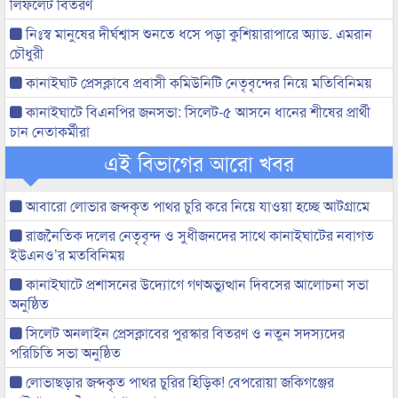
লিফলেট বিতরণ
নিঃস্ব মানুষের দীর্ঘশ্বাস শুনতে ধসে পড়া কুশিয়ারাপারে অ্যাড. এমরান
চৌধুরী
কানাইঘাট প্রেসক্লাবে প্রবাসী কমিউনিটি নেতৃবৃন্দের নিয়ে মতিবিনিময়
কানাইঘাটে বিএনপির জনসভা: সিলেট-৫ আসনে ধানের শীষের প্রার্থী
চান নেতাকর্মীরা
এই বিভাগের আরো খবর
আবারো লোভার জব্দকৃত পাথর চুরি করে নিয়ে যাওয়া হচ্ছে আটগ্রামে
রাজনৈতিক দলের নেতৃবৃন্দ ও সুধীজনদের সাথে কানাইঘাটের নবাগত
ইউএনও’র মতবিনিময়
কানাইঘাটে প্রশাসনের উদ্যোগে গণঅভ্যুত্থান দিবসের আলোচনা সভা
অনুষ্ঠিত
সিলেট অনলাইন প্রেসক্লাবের পুরস্কার বিতরণ ও নতুন সদস্যদের
পরিচিতি সভা অনুষ্ঠিত
লোভাছড়ার জব্দকৃত পাথর চুরির হিড়িক! বেপরোয়া জকিগঞ্জের