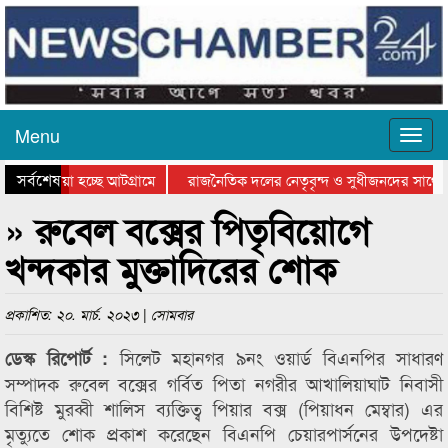
Menu
সর্বশেষ
িয়ে যাওয়া হচ্ছে আটগ্রামে
রাজনৈতিক দলের নেতৃবৃন্দ ও সুধীজনদের সাথে 
িযোগিতার পুরস্কার বিতরণ সম্পন্ন
সিলেটে বাংলাদেশ গ্রুপ থিয়েটার ফেডারেশানের বি
» রুবেল বক্সের পিতৃবিয়োগে
খন্দকার মুক্তাদিরের শোক
প্রকাশিত: ২০. মার্চ. ২০২৩ | সোমবার
সিলেট মহানগর ৯নং ওয়ার্ড বিএনপির সাধারণ
ডেস্ক রিপোর্ট :
সম্পাদক রুবেল বক্সের গর্বিত পিতা নগরীর আখালিয়াঘাট নিবাসী
বিশিষ্ট মুরব্বী শালিস ব্যক্তিত্ব পিয়ার বক্স (পিয়াধন মেম্বার) এর
মৃত্যুতে শোক প্রকাশ করেছেন বিএনপি চেয়ারপার্সনের উপদেষ্টা