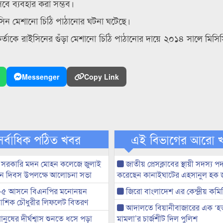
িসেবে ব্যবহার করা সম্ভব।
াইসিন মেশানো চিঠি পাঠানোর ঘটনা ঘটেছে।
কর্তাকে রাইসিনের গুঁড়া মেশানো চিঠি পাঠানোর দায়ে ২০১৪ সালে মিস
Messenger
Copy Link
সর্বাধিক পঠিত খবর
এই বিভাগের আরো 
 সরকারি মদন মোহন কলেজে জুলাই
জাতীয় প্রেসক্লাবের স্থায়ী সদস্য প
্থান দিবস উপলক্ষে আলোচনা সভা
করেছেন কানাইঘাটের এহসানুল হক 
-৫ আসনে বিএনপির মনোনয়ন
জিরো বাংলাদেশ এর কেন্দ্রীয় কমি
ী আশিক চৌধুরীর লিফলেট বিতরণ
আদালতে বিয়ানীবাজারের এক ‘হত্য
মানুষের দীর্ঘশ্বাস শুনতে ধসে পড়া
মামলা’র চার্জশীট দিল পুলিশ