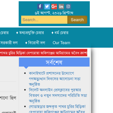
৬ই আগস্ট, ২০২৬ খ্রিস্টাব্দ
চেম্বার
♦ তথ্যপ্রযুক্তি চেম্বার
♦ ধর্ম চেম্বার
 সরকারী দল
♦ বিরোধী দল
Our Team
 চুরির হিড়িক! বেপরোয়া জকিগঞ্জের আটগ্রামের অবৈধ ক্রাশার জোন চক্র
লন্ড
সর্বশেষ
কানাইঘাটে প্রশাসনের উদ্যোগে
গণঅভ্যুত্থান দিবসের আলোচনা সভা
অনুষ্ঠিত
সিলেট অনলাইন প্রেসক্লাবের পুরস্কার
বিতরণ ও নতুন সদস্যদের পরিচিতি সভা
মেশানো ছিল
অনুষ্ঠিত
লোভাছড়ার জব্দকৃত পাথর চুরির হিড়িক!
বেপরোয়া জকিগঞ্জের আটগ্রামের অবৈধ
। সেখানেই