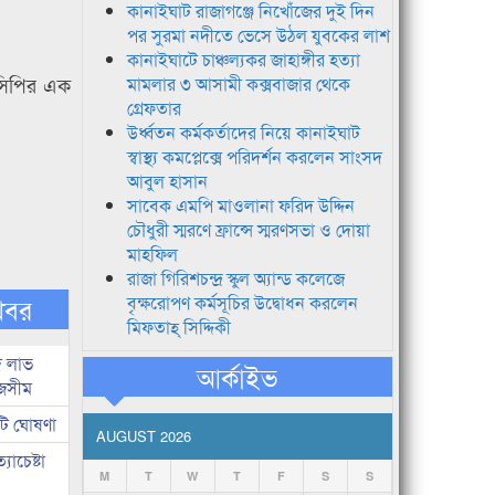
কানাইঘাট রাজাগঞ্জে নিখোঁজের দুই দিন
পর সুরমা নদীতে ভেসে উঠল যুবকের লাশ
কানাইঘাটে চাঞ্চল্যকর জাহাঙ্গীর হত্যা
িসিপির এক
মামলার ৩ আসামী কক্সবাজার থেকে
গ্রেফতার
উর্ধ্বতন কর্মকর্তাদের নিয়ে কানাইঘাট
স্বাস্থ্য কমপ্লেক্সে পরিদর্শন করলেন সাংসদ
আবুল হাসান
সাবেক এমপি মাওলানা ফরিদ উদ্দিন
চৌধুরী স্মরণে ফ্রান্সে স্মরণসভা ও দোয়া
মাহফিল
রাজা গিরিশচন্দ্র স্কুল অ্যান্ড কলেজে
খবর
বৃক্ষরোপণ কর্মসূচির উদ্বোধন করলেন
মিফতাহ্ সিদ্দিকী
দ লাভ
আর্কাইভ
জসীম
টি ঘোষণা
AUGUST 2026
াচেষ্টা
M
T
W
T
F
S
S