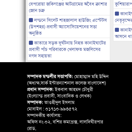
বেপরোয়া জকিগঞ্জের আটগ্রামের অবৈধ ক্রাশার
কুশিয়ারাপ
জোন চক্র
কানাইঘা
লন্ডনে সিলেট শাহজালাল হাউজিং এস্টেটস
নেতৃবৃন্দ
(উপশহর) প্রবাসী অ্যাসোসিয়েশনের সভা
কানাই
অনুষ্ঠিত
আসনে ধানে
কাতারে সড়ক দুর্ঘটনায় নিহত কানাইঘাটের
প্রবাসী পাঁচ পরিবারকে খেলাফত মজলিসের
নগদ সহায়তা
সম্পাদক মন্ডলীর সভাপতি:
মোহাম্মাদ মহি উদ্দিন
(অধ্যক্ষ,সার্ক ইন্টারন্যাশনাল কলেজ বাংলাদেশ)
প্রধান সম্পাদক:
ইকবাল আহমদ চৌধুরী
(ইংল্যান্ড প্রবাসী, সাংবাদিক ও লেখক)
সম্পাদক:
তাওহীদুল ইসলাম
মোবাইল : ০১৭১০-৯৯৩৫৭২
সম্পাদকীয় কার্যালয়:
অফিস নং-০২, বশির কমপ্লেক্স, লালদিঘীরপার
রোড,