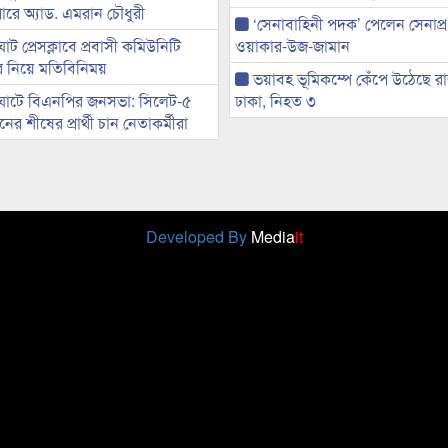
ারে অ্যাড. এমরান চৌধুরী
‘সেনাবাহিনী পদক’ পেলেন সেনাপ্
ট প্রেসক্লাবে প্রবাসী কমিউনিটি
ওয়াকার-উজ-জামান
ের নিয়ে মতিবিনিময়
ভয়াবহ ভূমিকম্পে কেঁপে উঠেছে র
ঘাটে বিএনপির জনসভা: সিলেট-৫
ঢাকা, নিহত ৩
র শীষের প্রার্থী চান নেতাকর্মীরা
Developed By
Media
it