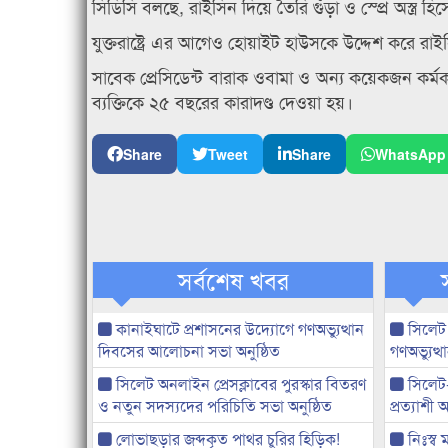
সিডিসি বলছে, রাইসিন দিয়ে তৈরি গুঁড়া ও স্প্রে অস্ত্র হ
যুক্তরাষ্ট্রে এর আগেও হোয়াইট হাউসকে উদ্দেশ করে র
সাবেক প্রেসিডেন্ট বারাক ওবামা ও অন্য কয়েকজন কর্ম
ব্যক্তিকে ২৫ বছরের কারাদণ্ড দেওয়া হয়।
Share
Tweet
Share
WhatsApp
সর্বশেষ খবর
কানাইঘাটে প্রশাসনের উদ্যোগে গণঅভ্যুত্থান
সিলেট
দিবসের আলোচনা সভা অনুষ্ঠিত
গণঅভ্যুত
সিলেট অনলাইন প্রেসক্লাবের পুরস্কার বিতরণ
সিলেট
ও নতুন সদস্যদের পরিচিতি সভা অনুষ্ঠিত
প্রত্যাশ
লোভাছড়ার জব্দকৃত পাথর চুরির হিড়িক!
নিঃস্ব 