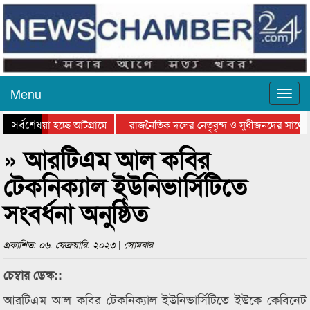
Menu
সর্বশেষ
য়ে যাওয়া হচ্ছে আটগ্রামে
রাজনৈতিক দলের নেতৃবৃন্দ ও সুধীজনদের সাথে ক
িযোগিতার পুরস্কার বিতরণ সম্পন্ন
সিলেটে বাংলাদেশ গ্রুপ থিয়েটার ফেডারেশানের বি
» আরটিএম আল কবির
টেকনিক্যাল ইউনিভার্সিটিতে
সংবর্ধনা অনুষ্ঠিত
প্রকাশিত: ০৬. ফেব্রুয়ারি. ২০২৩ | সোমবার
চেম্বার ডেস্ক::
আরটিএম আল কবির টেকনিক্যাল ইউনিভার্সিটিতে ইউকে কেবিনেট