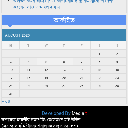
উর্ধ্বতন কর্মকর্তাদের নিয়ে কানাইঘাট স্বাস্থ্য কমপ্লেক্সে পরিদর্শন
করলেন সাংসদ আবুল হাসান
আর্কাইভ
AUGUST 2026
M
T
W
T
F
S
S
1
2
3
4
5
6
7
8
9
10
11
12
13
14
15
16
17
18
19
20
21
22
23
24
25
26
27
28
29
30
31
« Jul
Developed By
Media
it
সম্পাদক মন্ডলীর সভাপতি:
মোহাম্মাদ মহি উদ্দিন
(অধ্যক্ষ,সার্ক ইন্টারন্যাশনাল কলেজ বাংলাদেশ)