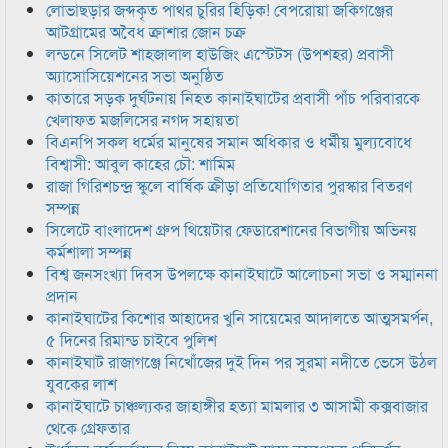
লোভাছড়ার জব্দকৃত পাথর চুরির হিড়িক! বেপরোয়া জকিগঞ্জের
আটগ্রামের অবৈধ ক্রাশার জোন চক্র
লন্ডনে সিলেট শাহজালাল হাউজিং এস্টেটস (উপশহর) প্রবাসী
অ্যাসোসিয়েশনের সভা অনুষ্ঠিত
কাতারে সড়ক দুর্ঘটনায় নিহত কানাইঘাটের প্রবাসী পাঁচ পরিবারকে
খেলাফত মজলিসের নগদ সহায়তা
বিএনপি সকল ধর্মের মানুষের সমান অধিকার ও ধর্মীয় মুল্যবোধে
বিশ্বাসী: আবুল কাহের চৌ: শামিম
রাজা গিরিশচন্দ্র স্কুলে বার্ষিক ক্রীড়া প্রতিযোগিতার পুরস্কার বিতরণ
সম্পন্ন
সিলেটে বাংলাদেশ গ্রুপ থিয়েটার ফেডারেশানের বিভাগীয় অভিনয়
কর্মশালা সম্পন্ন
বিশ্ব জনসংখ্যা দিবস উপলক্ষে কানাইঘাটে আলোচনা সভা ও সম্মাননা
প্রদান
কানাইঘাটের কিশোর আহাদের খুনি সায়েমের আদালতে আত্মসমর্পন,
৫ দিনের রিমান্ড চাইবে পুলিশ
কানাইঘাট রাজাগঞ্জে নিখোঁজের দুই দিন পর সুরমা নদীতে ভেসে উঠল
যুবকের লাশ
কানাইঘাটে চাঞ্চল্যকর জাহাঙ্গীর হত্যা মামলার ৩ আসামী কক্সবাজার
থেকে গ্রেফতার