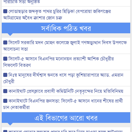
পরিচিতি সভা অনুষ্ঠিত
লোভাছড়ার জব্দকৃত পাথর চুরির হিড়িক! বেপরোয়া জকিগঞ্জের
আটগ্রামের অবৈধ ক্রাশার জোন চক্র
সর্বাধিক পঠিত খবর
সিলেট সরকারি মদন মোহন কলেজে জুলাই গণঅভ্যুত্থান দিবস উপলক্ষে
আলোচনা সভা
সিলেট-৫ আসনে বিএনপির মনোনয়ন প্রত্যাশী আশিক চৌধুরীর
লিফলেট বিতরণ
নিঃস্ব মানুষের দীর্ঘশ্বাস শুনতে ধসে পড়া কুশিয়ারাপারে অ্যাড. এমরান
চৌধুরী
কানাইঘাট প্রেসক্লাবে প্রবাসী কমিউনিটি নেতৃবৃন্দের নিয়ে মতিবিনিময়
কানাইঘাটে বিএনপির জনসভা: সিলেট-৫ আসনে ধানের শীষের প্রার্থী
চান নেতাকর্মীরা
এই বিভাগের আরো খবর
আবারো লোভার জব্দকৃত পাথর চুরি করে নিয়ে যাওয়া হচ্ছে আটগ্রামে