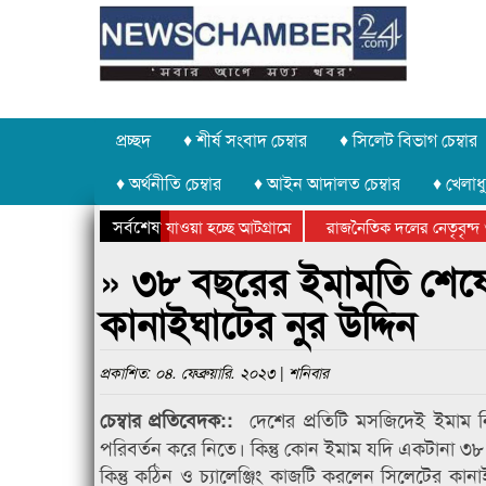
প্রচ্ছদ
♦ শীর্ষ সংবাদ চেম্বার
♦ সিলেট বিভাগ চেম্বার
♦ অর্থনীতি চেম্বার
♦ আইন আদালত চেম্বার
♦ খেলাধু
সর্বশেষ
ৃত পাথর চুরি করে নিয়ে যাওয়া হচ্ছে আটগ্রামে
রাজনৈতিক দলের নেতৃবৃন্দ 
লে বার্ষিক ক্রীড়া প্রতিযোগিতার পুরস্কার বিতরণ সম্পন্ন
সিলেটে বাংলাদেশ গ্রুপ থিয
» ৩৮ বছরের ইমামতি শেষে
কানাইঘাটের নুর উদ্দিন
প্রকাশিত: ০৪. ফেব্রুয়ারি. ২০২৩ | শনিবার
দেশের প্রতিটি মসজিদেই ইমাম 
চেম্বার প্রতিবেদক::
পরিবর্তন করে নিতে। কিন্তু কোন ইমাম যদি একটানা ৩৮
কিন্তু কঠিন ও চ্যালেঞ্জিং কাজটি করলেন সিলেটের কা