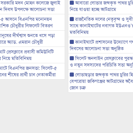
 সরকারি মদন মোহন কলেজে জুলাই
আবারো লোভার জব্দকৃত পাথর চুর
্থান দিবস উপলক্ষে আলোচনা সভা
নিয়ে যাওয়া হচ্ছে আটগ্রামে
-৫ আসনে বিএনপির মনোনয়ন
রাজনৈতিক দলের নেতৃবৃন্দ ও সু
ী আশিক চৌধুরীর লিফলেট বিতরণ
সাথে কানাইঘাটের নবাগত ইউএনও’
মতবিনিময়
মানুষের দীর্ঘশ্বাস শুনতে ধসে পড়া
ারে অ্যাড. এমরান চৌধুরী
কানাইঘাটে প্রশাসনের উদ্যোগে গণঅ
দিবসের আলোচনা সভা অনুষ্ঠিত
ট প্রেসক্লাবে প্রবাসী কমিউনিটি
ের নিয়ে মতিবিনিময়
সিলেট অনলাইন প্রেসক্লাবের পুরস্
ও নতুন সদস্যদের পরিচিতি সভা অনুষ
ঘাটে বিএনপির জনসভা: সিলেট-৫
র শীষের প্রার্থী চান নেতাকর্মীরা
লোভাছড়ার জব্দকৃত পাথর চুরির হ
বেপরোয়া জকিগঞ্জের আটগ্রামের অবৈধ
জোন চক্র