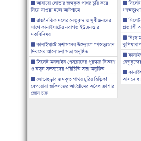
আবারো লোভার জব্দকৃত পাথর চুরি করে
সিলেট
নিয়ে যাওয়া হচ্ছে আটগ্রামে
গণঅভ্যুত
রাজনৈতিক দলের নেতৃবৃন্দ ও সুধীজনদের
সিলেট
সাথে কানাইঘাটের নবাগত ইউএনও’র
প্রত্যাশ
মতবিনিময়
নিঃস্ব 
কানাইঘাটে প্রশাসনের উদ্যোগে গণঅভ্যুত্থান
কুশিয়ারাপ
দিবসের আলোচনা সভা অনুষ্ঠিত
কানাইঘা
সিলেট অনলাইন প্রেসক্লাবের পুরস্কার বিতরণ
নেতৃবৃন্দ
ও নতুন সদস্যদের পরিচিতি সভা অনুষ্ঠিত
কানাই
লোভাছড়ার জব্দকৃত পাথর চুরির হিড়িক!
আসনে ধানে
বেপরোয়া জকিগঞ্জের আটগ্রামের অবৈধ ক্রাশার
জোন চক্র