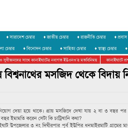
♦ সারাদেশ চেম্বার
♦ জাতীয় চেম্বার
♦ রাজনীতি চেম্বার
♦ প্রবাস 
লা চেম্বার
♦ বিনোদন চেম্বার
♦ সাহিত্য চেম্বার
♦ স্বাস্থ্য চেম্বার
♦
ও সুধীজনদের সাথে কানাইঘাটের নবাগত ইউএনও’র মতবিনিময়
কানাইঘাটে প্রশা
়েটার ফেডারেশানের বিভাগীয় অভিনয় কর্মশালা সম্পন্ন
 বিশ্বনাথের মসজিদ থেকে বিদায় 
নিয়োগ দেয়া হয়ে থাকে। প্রায় মসজিদে দেখা যায় ২ বা ৩ বছর প
 বছর ইমামতি করেন সেটা কি চাট্রিখানি কথা?
নাইঘাট উপজেলার ৩ নং দিঘীরপার পূর্ব ইউপির ধনমাইরমাটি গ্রামের মা