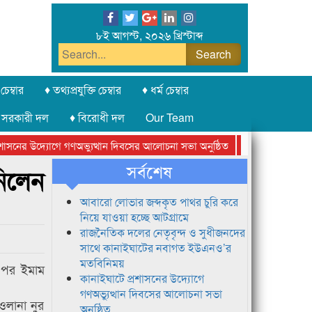
৮ই আগস্ট, ২০২৬ খ্রিস্টাব্দ
চেম্বার
♦ তথ্যপ্রযুক্তি চেম্বার
♦ ধর্ম চেম্বার
 সরকারী দল
♦ বিরোধী দল
Our Team
সনের উদ্যোগে গণঅভ্যুত্থান দিবসের আলোচনা সভা অনুষ্ঠিত
সিলেট অনলাইন প্রে
সর্বশেষ
নিলেন
আবারো লোভার জব্দকৃত পাথর চুরি করে
নিয়ে যাওয়া হচ্ছে আটগ্রামে
রাজনৈতিক দলের নেতৃবৃন্দ ও সুধীজনদের
সাথে কানাইঘাটের নবাগত ইউএনও’র
মতবিনিময়
র পর ইমাম
কানাইঘাটে প্রশাসনের উদ্যোগে
গণঅভ্যুত্থান দিবসের আলোচনা সভা
ওলানা নুর
অনুষ্ঠিত