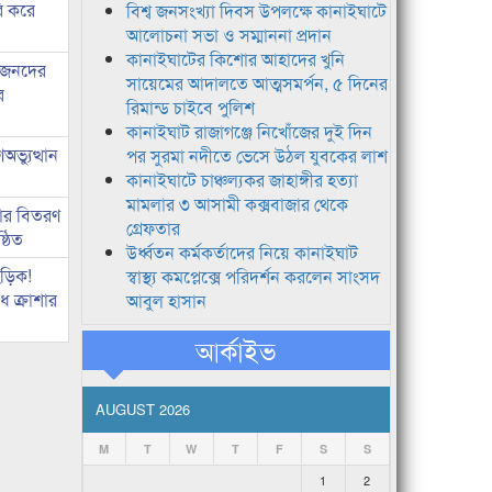
ি করে
বিশ্ব জনসংখ্যা দিবস উপলক্ষে কানাইঘাটে
আলোচনা সভা ও সম্মাননা প্রদান
কানাইঘাটের কিশোর আহাদের খুনি
ধীজনদের
সায়েমের আদালতে আত্মসমর্পন, ৫ দিনের
র
রিমান্ড চাইবে পুলিশ
কানাইঘাট রাজাগঞ্জে নিখোঁজের দুই দিন
ভ্যুত্থান
পর সুরমা নদীতে ভেসে উঠল যুবকের লাশ
কানাইঘাটে চাঞ্চল্যকর জাহাঙ্গীর হত্যা
মামলার ৩ আসামী কক্সবাজার থেকে
কার বিতরণ
গ্রেফতার
্ঠিত
উর্ধ্বতন কর্মকর্তাদের নিয়ে কানাইঘাট
িড়িক!
স্বাস্থ্য কমপ্লেক্সে পরিদর্শন করলেন সাংসদ
 ক্রাশার
আবুল হাসান
আর্কাইভ
AUGUST 2026
M
T
W
T
F
S
S
1
2