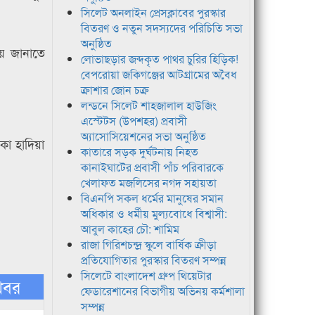
সিলেট অনলাইন প্রেসক্লাবের পুরস্কার
বিতরণ ও নতুন সদস্যদের পরিচিতি সভা
অনুষ্ঠিত
য় জানাতে
লোভাছড়ার জব্দকৃত পাথর চুরির হিড়িক!
বেপরোয়া জকিগঞ্জের আটগ্রামের অবৈধ
ক্রাশার জোন চক্র
লন্ডনে সিলেট শাহজালাল হাউজিং
এস্টেটস (উপশহর) প্রবাসী
অ্যাসোসিয়েশনের সভা অনুষ্ঠিত
কা হাদিয়া
কাতারে সড়ক দুর্ঘটনায় নিহত
কানাইঘাটের প্রবাসী পাঁচ পরিবারকে
খেলাফত মজলিসের নগদ সহায়তা
বিএনপি সকল ধর্মের মানুষের সমান
অধিকার ও ধর্মীয় মুল্যবোধে বিশ্বাসী:
আবুল কাহের চৌ: শামিম
রাজা গিরিশচন্দ্র স্কুলে বার্ষিক ক্রীড়া
প্রতিযোগিতার পুরস্কার বিতরণ সম্পন্ন
সিলেটে বাংলাদেশ গ্রুপ থিয়েটার
খবর
ফেডারেশানের বিভাগীয় অভিনয় কর্মশালা
সম্পন্ন