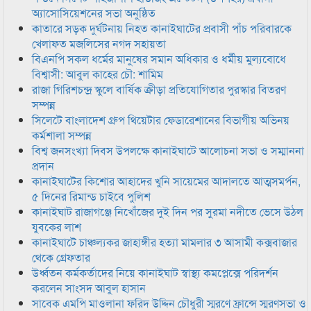
অ্যাসোসিয়েশনের সভা অনুষ্ঠিত
কাতারে সড়ক দুর্ঘটনায় নিহত কানাইঘাটের প্রবাসী পাঁচ পরিবারকে
খেলাফত মজলিসের নগদ সহায়তা
বিএনপি সকল ধর্মের মানুষের সমান অধিকার ও ধর্মীয় মুল্যবোধে
বিশ্বাসী: আবুল কাহের চৌ: শামিম
রাজা গিরিশচন্দ্র স্কুলে বার্ষিক ক্রীড়া প্রতিযোগিতার পুরস্কার বিতরণ
সম্পন্ন
সিলেটে বাংলাদেশ গ্রুপ থিয়েটার ফেডারেশানের বিভাগীয় অভিনয়
কর্মশালা সম্পন্ন
বিশ্ব জনসংখ্যা দিবস উপলক্ষে কানাইঘাটে আলোচনা সভা ও সম্মাননা
প্রদান
কানাইঘাটের কিশোর আহাদের খুনি সায়েমের আদালতে আত্মসমর্পন,
৫ দিনের রিমান্ড চাইবে পুলিশ
কানাইঘাট রাজাগঞ্জে নিখোঁজের দুই দিন পর সুরমা নদীতে ভেসে উঠল
যুবকের লাশ
কানাইঘাটে চাঞ্চল্যকর জাহাঙ্গীর হত্যা মামলার ৩ আসামী কক্সবাজার
থেকে গ্রেফতার
উর্ধ্বতন কর্মকর্তাদের নিয়ে কানাইঘাট স্বাস্থ্য কমপ্লেক্সে পরিদর্শন
করলেন সাংসদ আবুল হাসান
সাবেক এমপি মাওলানা ফরিদ উদ্দিন চৌধুরী স্মরণে ফ্রান্সে স্মরণসভা ও