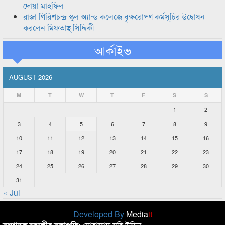
দোয়া মাহফিল
রাজা গিরিশচন্দ্র স্কুল অ্যান্ড কলেজে বৃক্ষরোপণ কর্মসূচির উদ্বোধন
করলেন মিফতাহ্ সিদ্দিকী
আর্কাইভ
AUGUST 2026
M
T
W
T
F
S
S
1
2
3
4
5
6
7
8
9
10
11
12
13
14
15
16
17
18
19
20
21
22
23
24
25
26
27
28
29
30
31
« Jul
Developed By
Media
it