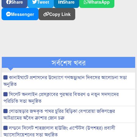
Share
Tweet
Share
WhatsApp
Messenger
Copy Link
সর্বশেষ খবর
কানাইঘাটে প্রশাসনের উদ্যোগে গণঅভ্যুত্থান দিবসের আলোচনা সভা
অনুষ্ঠিত
সিলেট অনলাইন প্রেসক্লাবের পুরস্কার বিতরণ ও নতুন সদস্যদের
পরিচিতি সভা অনুষ্ঠিত
লোভাছড়ার জব্দকৃত পাথর চুরির হিড়িক! বেপরোয়া জকিগঞ্জের
আটগ্রামের অবৈধ ক্রাশার জোন চক্র
লন্ডনে সিলেট শাহজালাল হাউজিং এস্টেটস (উপশহর) প্রবাসী
অ্যাসোসিয়েশনের সভা অনুষ্ঠিত