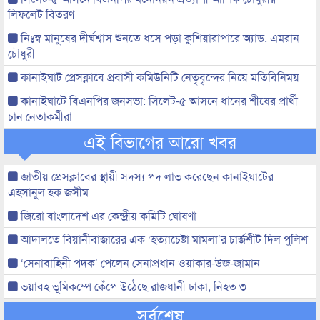
লিফলেট বিতরণ
নিঃস্ব মানুষের দীর্ঘশ্বাস শুনতে ধসে পড়া কুশিয়ারাপারে অ্যাড. এমরান
চৌধুরী
কানাইঘাট প্রেসক্লাবে প্রবাসী কমিউনিটি নেতৃবৃন্দের নিয়ে মতিবিনিময়
কানাইঘাটে বিএনপির জনসভা: সিলেট-৫ আসনে ধানের শীষের প্রার্থী
চান নেতাকর্মীরা
এই বিভাগের আরো খবর
জাতীয় প্রেসক্লাবের স্থায়ী সদস্য পদ লাভ করেছেন কানাইঘাটের
এহসানুল হক জসীম
জিরো বাংলাদেশ এর কেন্দ্রীয় কমিটি ঘোষণা
আদালতে বিয়ানীবাজারের এক ‘হত্যাচেষ্টা মামলা’র চার্জশীট দিল পুলিশ
‘সেনাবাহিনী পদক’ পেলেন সেনাপ্রধান ওয়াকার-উজ-জামান
ভয়াবহ ভূমিকম্পে কেঁপে উঠেছে রাজধানী ঢাকা, নিহত ৩
সর্বশেষ