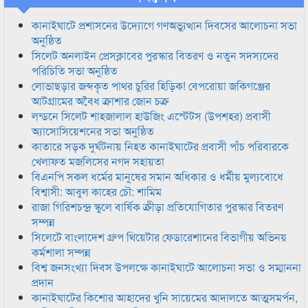
কানাইঘাটে প্রশাসনের উদ্যোগে গণঅভ্যুত্থান দিবসের আলোচনা সভা
অনুষ্ঠিত
সিলেট অনলাইন প্রেসক্লাবের পুরস্কার বিতরণ ও নতুন সদস্যদের
পরিচিতি সভা অনুষ্ঠিত
লোভাছড়ার জব্দকৃত পাথর চুরির হিড়িক! বেপরোয়া জকিগঞ্জের
আটগ্রামের অবৈধ ক্রাশার জোন চক্র
লন্ডনে সিলেট শাহজালাল হাউজিং এস্টেটস (উপশহর) প্রবাসী
অ্যাসোসিয়েশনের সভা অনুষ্ঠিত
কাতারে সড়ক দুর্ঘটনায় নিহত কানাইঘাটের প্রবাসী পাঁচ পরিবারকে
খেলাফত মজলিসের নগদ সহায়তা
বিএনপি সকল ধর্মের মানুষের সমান অধিকার ও ধর্মীয় মুল্যবোধে
বিশ্বাসী: আবুল কাহের চৌ: শামিম
রাজা গিরিশচন্দ্র স্কুলে বার্ষিক ক্রীড়া প্রতিযোগিতার পুরস্কার বিতরণ
সম্পন্ন
সিলেটে বাংলাদেশ গ্রুপ থিয়েটার ফেডারেশানের বিভাগীয় অভিনয়
কর্মশালা সম্পন্ন
বিশ্ব জনসংখ্যা দিবস উপলক্ষে কানাইঘাটে আলোচনা সভা ও সম্মাননা
প্রদান
কানাইঘাটের কিশোর আহাদের খুনি সায়েমের আদালতে আত্মসমর্পন,