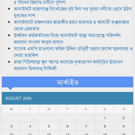
৫ দিনের রিমান্ড চাইবে পুলিশ
কানাইঘাট রাজাগঞ্জে নিখোঁজের দুই দিন পর সুরমা নদীতে ভেসে উঠল
যুবকের লাশ
কানাইঘাটে চাঞ্চল্যকর জাহাঙ্গীর হত্যা মামলার ৩ আসামী কক্সবাজার
থেকে গ্রেফতার
উর্ধ্বতন কর্মকর্তাদের নিয়ে কানাইঘাট স্বাস্থ্য কমপ্লেক্সে পরিদর্শন
করলেন সাংসদ আবুল হাসান
সাবেক এমপি মাওলানা ফরিদ উদ্দিন চৌধুরী স্মরণে ফ্রান্সে স্মরণসভা ও
দোয়া মাহফিল
রাজা গিরিশচন্দ্র স্কুল অ্যান্ড কলেজে বৃক্ষরোপণ কর্মসূচির উদ্বোধন
করলেন মিফতাহ্ সিদ্দিকী
আর্কাইভ
AUGUST 2026
M
T
W
T
F
S
S
1
2
3
4
5
6
7
8
9
10
11
12
13
14
15
16