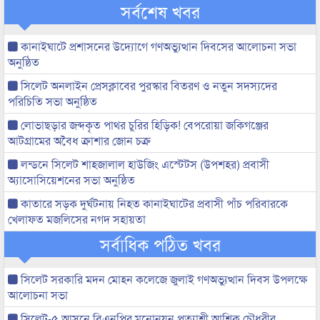
সর্বশেষ খবর
কানাইঘাটে প্রশাসনের উদ্যোগে গণঅভ্যুত্থান দিবসের আলোচনা সভা
অনুষ্ঠিত
সিলেট অনলাইন প্রেসক্লাবের পুরস্কার বিতরণ ও নতুন সদস্যদের
পরিচিতি সভা অনুষ্ঠিত
লোভাছড়ার জব্দকৃত পাথর চুরির হিড়িক! বেপরোয়া জকিগঞ্জের
আটগ্রামের অবৈধ ক্রাশার জোন চক্র
লন্ডনে সিলেট শাহজালাল হাউজিং এস্টেটস (উপশহর) প্রবাসী
অ্যাসোসিয়েশনের সভা অনুষ্ঠিত
কাতারে সড়ক দুর্ঘটনায় নিহত কানাইঘাটের প্রবাসী পাঁচ পরিবারকে
খেলাফত মজলিসের নগদ সহায়তা
সর্বাধিক পঠিত খবর
সিলেট সরকারি মদন মোহন কলেজে জুলাই গণঅভ্যুত্থান দিবস উপলক্ষে
আলোচনা সভা
সিলেট-৫ আসনে বিএনপির মনোনয়ন প্রত্যাশী আশিক চৌধুরীর