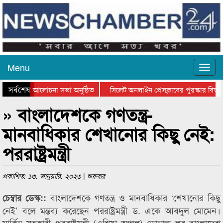
Menu
সর্বশেষ
ান দিবসের আলোচনা সভা অনুষ্ঠিত
সিলেট অনলাইন প্রেসক্লাবের পুরস্কার বিতরণ 
আলোচনা সভা ও সম্মাননা প্রদান
কানাইঘাটের কিশোর আহাদের খুনি সায়েমের আদ
» বাংলাদেশকে গণতন্ত্র-
মানবাধিকার শেখানোর কিছু নেই:
পররাষ্ট্রমন্ত্রী
প্রকাশিত: ১৩. জানুয়ারি. ২০২৩ | শুক্রবার
বাংলাদেশকে গণতন্ত্র ও মানবাধিকার ‘শেখানোর কিছু
চেম্বার ডেস্ক::
নেই’ বলে মন্তব্য করেছেন পররাষ্ট্রমন্ত্রী ড. একে আবদুল মোমেন।
মার্কিন সহকারী পররাষ্ট্রমন্ত্রী (এশিয়া অঞ্চল) ডোনাল্ড লুর বাংলাদেশ