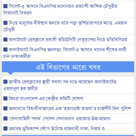
সিলেট-৫ আসনে বিএনপির মনোনয়ন প্রত্যাশী আশিক চৌধুরীর
লিফলেট বিতরণ
নিঃস্ব মানুষের দীর্ঘশ্বাস শুনতে ধসে পড়া কুশিয়ারাপারে অ্যাড. এমরান
চৌধুরী
কানাইঘাট প্রেসক্লাবে প্রবাসী কমিউনিটি নেতৃবৃন্দের নিয়ে মতিবিনিময়
কানাইঘাটে বিএনপির জনসভা: সিলেট-৫ আসনে ধানের শীষের প্রার্থী
চান নেতাকর্মীরা
এই বিভাগের আরো খবর
জাতীয় প্রেসক্লাবের স্থায়ী সদস্য পদ লাভ করেছেন কানাইঘাটের
এহসানুল হক জসীম
জিরো বাংলাদেশ এর কেন্দ্রীয় কমিটি ঘোষণা
আদালতে বিয়ানীবাজারের এক ‘হত্যাচেষ্টা মামলা’র চার্জশীট দিল পুলিশ
‘সেনাবাহিনী পদক’ পেলেন সেনাপ্রধান ওয়াকার-উজ-জামান
ভয়াবহ ভূমিকম্পে কেঁপে উঠেছে রাজধানী ঢাকা, নিহত ৩