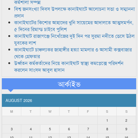
কর্মশালা সম্পন্ন
বিশ্ব জনসংখ্যা দিবস উপলক্ষে কানাইঘাটে আলোচনা সভা ও সম্মাননা
প্রদান
কানাইঘাটের কিশোর আহাদের খুনি সায়েমের আদালতে আত্মসমর্পন,
৫ দিনের রিমান্ড চাইবে পুলিশ
কানাইঘাট রাজাগঞ্জে নিখোঁজের দুই দিন পর সুরমা নদীতে ভেসে উঠল
যুবকের লাশ
কানাইঘাটে চাঞ্চল্যকর জাহাঙ্গীর হত্যা মামলার ৩ আসামী কক্সবাজার
থেকে গ্রেফতার
উর্ধ্বতন কর্মকর্তাদের নিয়ে কানাইঘাট স্বাস্থ্য কমপ্লেক্সে পরিদর্শন
করলেন সাংসদ আবুল হাসান
আর্কাইভ
AUGUST 2026
M
T
W
T
F
S
S
1
2
3
4
5
6
7
8
9
10
11
12
13
14
15
16