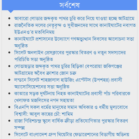
সর্বশেষ
আবারো লোভার জব্দকৃত পাথর চুরি করে নিয়ে যাওয়া হচ্ছে আটগ্রামে
রাজনৈতিক দলের নেতৃবৃন্দ ও সুধীজনদের সাথে কানাইঘাটের নবাগত
ইউএনও’র মতবিনিময়
কানাইঘাটে প্রশাসনের উদ্যোগে গণঅভ্যুত্থান দিবসের আলোচনা সভা
অনুষ্ঠিত
সিলেট অনলাইন প্রেসক্লাবের পুরস্কার বিতরণ ও নতুন সদস্যদের
পরিচিতি সভা অনুষ্ঠিত
লোভাছড়ার জব্দকৃত পাথর চুরির হিড়িক! বেপরোয়া জকিগঞ্জের
আটগ্রামের অবৈধ ক্রাশার জোন চক্র
লন্ডনে সিলেট শাহজালাল হাউজিং এস্টেটস (উপশহর) প্রবাসী
অ্যাসোসিয়েশনের সভা অনুষ্ঠিত
কাতারে সড়ক দুর্ঘটনায় নিহত কানাইঘাটের প্রবাসী পাঁচ পরিবারকে
খেলাফত মজলিসের নগদ সহায়তা
বিএনপি সকল ধর্মের মানুষের সমান অধিকার ও ধর্মীয় মুল্যবোধে
বিশ্বাসী: আবুল কাহের চৌ: শামিম
রাজা গিরিশচন্দ্র স্কুলে বার্ষিক ক্রীড়া প্রতিযোগিতার পুরস্কার বিতরণ
সম্পন্ন
সিলেটে বাংলাদেশ গ্রুপ থিয়েটার ফেডারেশানের বিভাগীয় অভিনয়