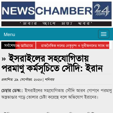
Menu
সর্বশেষ
াওয়া হচ্ছে আটগ্রামে
রাজনৈতিক দলের নেতৃবৃন্দ ও সুধীজনদের সাথে কানা
তার পুরস্কার বিতরণ সম্পন্ন
সিলেটে বাংলাদেশ গ্রুপ থিয়েটার ফেডারেশানের বিভাগী
» ইসরাইলের সহযোগিতায়
পরমাণু কর্মসূচিতে সৌদি: ইরান
প্রকাশিত: ১৯. সেপ্টেম্বর. ২০২০ | শনিবার
ইসরাইলের সহযোগিতায় সৌদি আরব গোপনে পরমাণু
চেম্বার ডেস্ক::
অস্ত্রভাণ্ডার গড়ে তোলার চেষ্টা করেছে বলে অভিযোগ ইরানের।