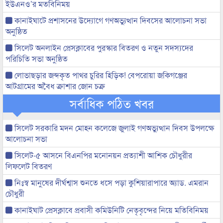
ইউএনও’র মতবিনিময়
কানাইঘাটে প্রশাসনের উদ্যোগে গণঅভ্যুত্থান দিবসের আলোচনা সভা
অনুষ্ঠিত
সিলেট অনলাইন প্রেসক্লাবের পুরস্কার বিতরণ ও নতুন সদস্যদের
পরিচিতি সভা অনুষ্ঠিত
লোভাছড়ার জব্দকৃত পাথর চুরির হিড়িক! বেপরোয়া জকিগঞ্জের
আটগ্রামের অবৈধ ক্রাশার জোন চক্র
সর্বাধিক পঠিত খবর
সিলেট সরকারি মদন মোহন কলেজে জুলাই গণঅভ্যুত্থান দিবস উপলক্ষে
আলোচনা সভা
সিলেট-৫ আসনে বিএনপির মনোনয়ন প্রত্যাশী আশিক চৌধুরীর
লিফলেট বিতরণ
নিঃস্ব মানুষের দীর্ঘশ্বাস শুনতে ধসে পড়া কুশিয়ারাপারে অ্যাড. এমরান
চৌধুরী
কানাইঘাট প্রেসক্লাবে প্রবাসী কমিউনিটি নেতৃবৃন্দের নিয়ে মতিবিনিময়