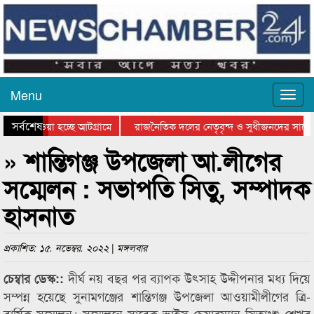
Menu
সর্বশেষ
িয়ে যাওয়া হচ্ছে আটগ্রামে
রাজনৈতিক দলের নেতৃবৃন্দ ও সুধীজনদের সাথে 
তিযোগিতার পুরস্কার বিতরণ সম্পন্ন
সিলেটে বাংলাদেশ গ্রুপ থিয়েটার ফেডারেশানের ব
» শান্তিগঞ্জ উপজেলা আ.লীগের
সম্মেলন : সভাপতি সিতু, সম্পাদক
হাসনাত
প্রকাশিত: ১৫. নভেম্বর. ২০২২ | মঙ্গলবার
দীর্ঘ নয় বছর পর ব্যাপক উৎসাহ উদ্দীপনার মধ্য দিয়ে
চেম্বার ডেস্ক::
সম্পন্ন হয়েছে সুনামগঞ্জের শান্তিগঞ্জ উপজেলা আওয়ামীলীগের ত্রি-
বার্ষিক সম্মেলন। সম্মেলনে সাবেক ভাইস চেয়ারম্যান সিতাংশু শেখর