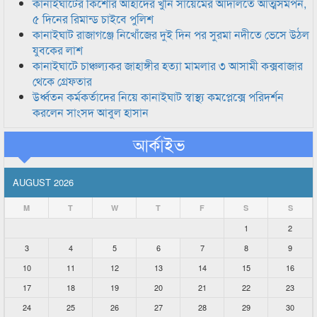
কানাইঘাটের কিশোর আহাদের খুনি সায়েমের আদালতে আত্মসমর্পন,
৫ দিনের রিমান্ড চাইবে পুলিশ
কানাইঘাট রাজাগঞ্জে নিখোঁজের দুই দিন পর সুরমা নদীতে ভেসে উঠল
যুবকের লাশ
কানাইঘাটে চাঞ্চল্যকর জাহাঙ্গীর হত্যা মামলার ৩ আসামী কক্সবাজার
থেকে গ্রেফতার
উর্ধ্বতন কর্মকর্তাদের নিয়ে কানাইঘাট স্বাস্থ্য কমপ্লেক্সে পরিদর্শন
করলেন সাংসদ আবুল হাসান
আর্কাইভ
AUGUST 2026
M
T
W
T
F
S
S
1
2
3
4
5
6
7
8
9
10
11
12
13
14
15
16
17
18
19
20
21
22
23
24
25
26
27
28
29
30