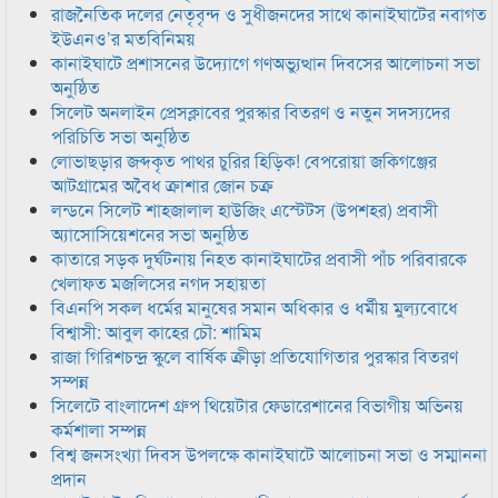
রাজনৈতিক দলের নেতৃবৃন্দ ও সুধীজনদের সাথে কানাইঘাটের নবাগত
ইউএনও’র মতবিনিময়
কানাইঘাটে প্রশাসনের উদ্যোগে গণঅভ্যুত্থান দিবসের আলোচনা সভা
অনুষ্ঠিত
সিলেট অনলাইন প্রেসক্লাবের পুরস্কার বিতরণ ও নতুন সদস্যদের
পরিচিতি সভা অনুষ্ঠিত
লোভাছড়ার জব্দকৃত পাথর চুরির হিড়িক! বেপরোয়া জকিগঞ্জের
আটগ্রামের অবৈধ ক্রাশার জোন চক্র
লন্ডনে সিলেট শাহজালাল হাউজিং এস্টেটস (উপশহর) প্রবাসী
অ্যাসোসিয়েশনের সভা অনুষ্ঠিত
কাতারে সড়ক দুর্ঘটনায় নিহত কানাইঘাটের প্রবাসী পাঁচ পরিবারকে
খেলাফত মজলিসের নগদ সহায়তা
বিএনপি সকল ধর্মের মানুষের সমান অধিকার ও ধর্মীয় মুল্যবোধে
বিশ্বাসী: আবুল কাহের চৌ: শামিম
রাজা গিরিশচন্দ্র স্কুলে বার্ষিক ক্রীড়া প্রতিযোগিতার পুরস্কার বিতরণ
সম্পন্ন
সিলেটে বাংলাদেশ গ্রুপ থিয়েটার ফেডারেশানের বিভাগীয় অভিনয়
কর্মশালা সম্পন্ন
বিশ্ব জনসংখ্যা দিবস উপলক্ষে কানাইঘাটে আলোচনা সভা ও সম্মাননা
প্রদান