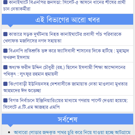
কানাইঘাটে বিএনপির জনসভা: সিলেট-৫ আসনে ধানের শীষের প্রার্থী
চান নেতাকর্মীরা
এই বিভাগের আরো খবর
কাতারে সড়ক দুর্ঘটনায় নিহত কানাইঘাটের প্রবাসী পাঁচ পরিবারকে
খেলাফত মজলিসের নগদ সহায়তা
বিএনপি প্রতিশ্রুতি ভঙ্গ করে ফ্যাসিবাদী শাসনের দিকে হাটঁছে : মুহাম্মদ
ফখরুল ইসলাম
অধ্যক্ষ ফরীদ উদ্দিন চৌধুরী (রহ.) ছিলেন ইসলামী শিক্ষা আন্দোলনের
পথিকৃৎ : লুৎফুর রহমান হুমায়দী
ঝিংগাবাড়ী ইউনিয়নসহ দেশবাসীকে জামায়াত নেতা মাওলানা মুখতার
আহমদের ঈদ শুভেচ্ছা
বিগত নির্বাচনে ইঞ্জিনিয়ারিংয়ের মাধ্যমে গণরায় পাল্টে দেওয়া হয়েছে:
সিলেটে এ.টি.এম আজহার এমপি
সর্বশেষ
আবারো লোভার জব্দকৃত পাথর চুরি করে নিয়ে যাওয়া হচ্ছে আটগ্রামে