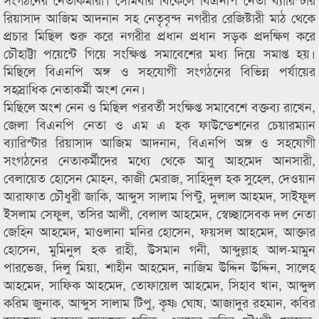
রিয়াসাদ আজিম আদনান সহ নেতৃবৃন্দ নগরীর রেজিষ্টারী মাঠ থেকে
প্রচার মিছিল শুরু করে নগরীর প্রধান প্রধান সড়ক প্রদক্ষিণ করে
চৌহাট্টা পয়েন্টে গিয়ে সংক্ষিপ্ত সমাবেশের মধ্য দিয়ে সমাপ্ত হয়।
মিছিলে বিএনপি অঙ্গ ও সহযোগী সংগঠনের বিভিন্ন পর্যায়ের
সহস্রাধিক নেতাকর্মী অংশ নেন।
মিছিলে অংশ নেন ও মিছিল পরবর্তী সংক্ষিপ্ত সমাবেশে বক্তব্য রাখেন,
জেলা বিএনপি নেতা ও এম এ হক ফাউন্ডেশনের চেয়ারম্যান
ব্যারিস্টার রিয়াসাদ আজিম আদনান, বিএনপি অঙ্গ ও সহযোগী
সংগঠনের নেতাকর্মীদের মধ্যে থেকে আবু আহমেদ আনসারী,
বেলায়েত হোসেন মোহন, কাজী মেরাজ, সাহিদুল হক সুহেল, দেওয়ান
আরাফাত চৌধুরী জাকি, আব্দুস সালাম পিন্টু, দুলাল আহমদ, সাইফুল
ইসলাম সেফুল, তসির আলী, বেলাল আহমেদ, স্বেচ্ছাসেবক দল নেতা
জেহিন আহমেদ, মাওলানা মনির হোসেন, ফয়সল আহমেদ, আক্তার
হোসেন, মুমিনুল হক রাহী, উসমান গনী, আব্দুল্লাহ আল-মামুন
পারভেজ, দিলু মিয়া, শাহীন আহমেদ, নাজিম উদ্দিন উদ্দিন, সালেহ
আহমেদ, সাফিক আহমেদ, তোফায়েল আহমেদ, সিহাব খান, আব্দুল
করিম জুনাক, আব্দুস সালাম টিপু, কৃষ্ণ ঘোষ, আজাদুর রহমান, কবির