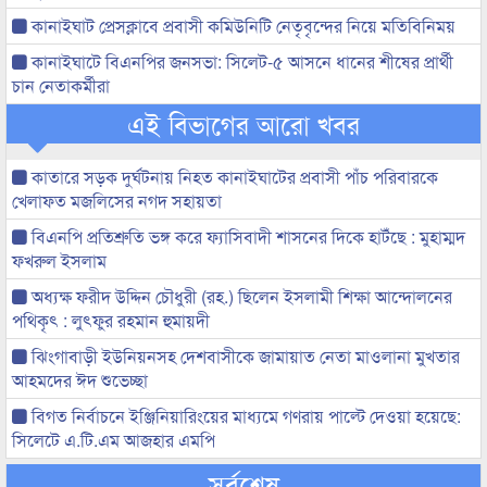
কানাইঘাট প্রেসক্লাবে প্রবাসী কমিউনিটি নেতৃবৃন্দের নিয়ে মতিবিনিময়
কানাইঘাটে বিএনপির জনসভা: সিলেট-৫ আসনে ধানের শীষের প্রার্থী
চান নেতাকর্মীরা
এই বিভাগের আরো খবর
কাতারে সড়ক দুর্ঘটনায় নিহত কানাইঘাটের প্রবাসী পাঁচ পরিবারকে
খেলাফত মজলিসের নগদ সহায়তা
বিএনপি প্রতিশ্রুতি ভঙ্গ করে ফ্যাসিবাদী শাসনের দিকে হাটঁছে : মুহাম্মদ
ফখরুল ইসলাম
অধ্যক্ষ ফরীদ উদ্দিন চৌধুরী (রহ.) ছিলেন ইসলামী শিক্ষা আন্দোলনের
পথিকৃৎ : লুৎফুর রহমান হুমায়দী
ঝিংগাবাড়ী ইউনিয়নসহ দেশবাসীকে জামায়াত নেতা মাওলানা মুখতার
আহমদের ঈদ শুভেচ্ছা
বিগত নির্বাচনে ইঞ্জিনিয়ারিংয়ের মাধ্যমে গণরায় পাল্টে দেওয়া হয়েছে:
সিলেটে এ.টি.এম আজহার এমপি
সর্বশেষ