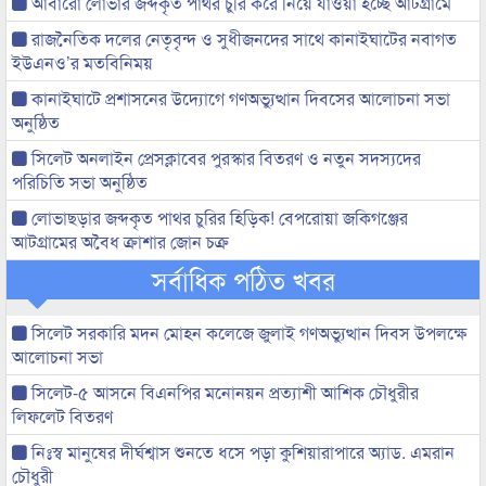
আবারো লোভার জব্দকৃত পাথর চুরি করে নিয়ে যাওয়া হচ্ছে আটগ্রামে
রাজনৈতিক দলের নেতৃবৃন্দ ও সুধীজনদের সাথে কানাইঘাটের নবাগত
ইউএনও’র মতবিনিময়
কানাইঘাটে প্রশাসনের উদ্যোগে গণঅভ্যুত্থান দিবসের আলোচনা সভা
অনুষ্ঠিত
সিলেট অনলাইন প্রেসক্লাবের পুরস্কার বিতরণ ও নতুন সদস্যদের
পরিচিতি সভা অনুষ্ঠিত
লোভাছড়ার জব্দকৃত পাথর চুরির হিড়িক! বেপরোয়া জকিগঞ্জের
আটগ্রামের অবৈধ ক্রাশার জোন চক্র
সর্বাধিক পঠিত খবর
সিলেট সরকারি মদন মোহন কলেজে জুলাই গণঅভ্যুত্থান দিবস উপলক্ষে
আলোচনা সভা
সিলেট-৫ আসনে বিএনপির মনোনয়ন প্রত্যাশী আশিক চৌধুরীর
লিফলেট বিতরণ
নিঃস্ব মানুষের দীর্ঘশ্বাস শুনতে ধসে পড়া কুশিয়ারাপারে অ্যাড. এমরান
চৌধুরী