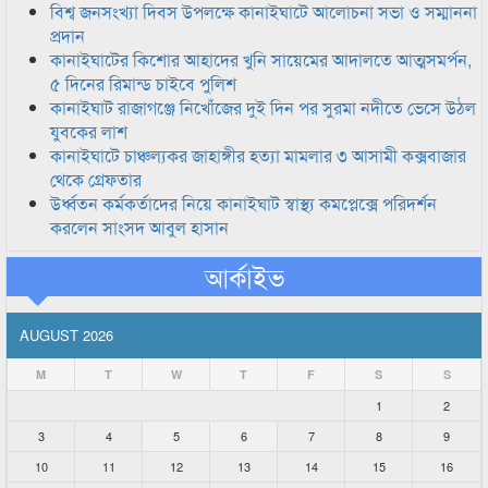
বিশ্ব জনসংখ্যা দিবস উপলক্ষে কানাইঘাটে আলোচনা সভা ও সম্মাননা
প্রদান
কানাইঘাটের কিশোর আহাদের খুনি সায়েমের আদালতে আত্মসমর্পন,
৫ দিনের রিমান্ড চাইবে পুলিশ
কানাইঘাট রাজাগঞ্জে নিখোঁজের দুই দিন পর সুরমা নদীতে ভেসে উঠল
যুবকের লাশ
কানাইঘাটে চাঞ্চল্যকর জাহাঙ্গীর হত্যা মামলার ৩ আসামী কক্সবাজার
থেকে গ্রেফতার
উর্ধ্বতন কর্মকর্তাদের নিয়ে কানাইঘাট স্বাস্থ্য কমপ্লেক্সে পরিদর্শন
করলেন সাংসদ আবুল হাসান
আর্কাইভ
AUGUST 2026
M
T
W
T
F
S
S
1
2
3
4
5
6
7
8
9
10
11
12
13
14
15
16