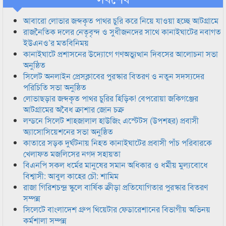
আবারো লোভার জব্দকৃত পাথর চুরি করে নিয়ে যাওয়া হচ্ছে আটগ্রামে
রাজনৈতিক দলের নেতৃবৃন্দ ও সুধীজনদের সাথে কানাইঘাটের নবাগত
ইউএনও’র মতবিনিময়
কানাইঘাটে প্রশাসনের উদ্যোগে গণঅভ্যুত্থান দিবসের আলোচনা সভা
অনুষ্ঠিত
সিলেট অনলাইন প্রেসক্লাবের পুরস্কার বিতরণ ও নতুন সদস্যদের
পরিচিতি সভা অনুষ্ঠিত
লোভাছড়ার জব্দকৃত পাথর চুরির হিড়িক! বেপরোয়া জকিগঞ্জের
আটগ্রামের অবৈধ ক্রাশার জোন চক্র
লন্ডনে সিলেট শাহজালাল হাউজিং এস্টেটস (উপশহর) প্রবাসী
অ্যাসোসিয়েশনের সভা অনুষ্ঠিত
কাতারে সড়ক দুর্ঘটনায় নিহত কানাইঘাটের প্রবাসী পাঁচ পরিবারকে
খেলাফত মজলিসের নগদ সহায়তা
বিএনপি সকল ধর্মের মানুষের সমান অধিকার ও ধর্মীয় মুল্যবোধে
বিশ্বাসী: আবুল কাহের চৌ: শামিম
রাজা গিরিশচন্দ্র স্কুলে বার্ষিক ক্রীড়া প্রতিযোগিতার পুরস্কার বিতরণ
সম্পন্ন
সিলেটে বাংলাদেশ গ্রুপ থিয়েটার ফেডারেশানের বিভাগীয় অভিনয়
কর্মশালা সম্পন্ন