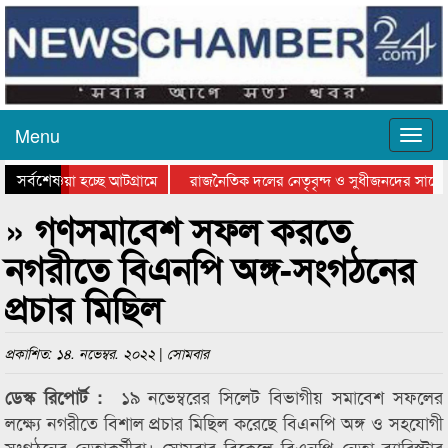
Menu
সর্বশেষ
িয়ে যাওয়া হচ্ছে আটগ্রামে
রাজনৈতিক দলের নেতৃবৃন্দ ও সুধীজনদের সাথে 
িযোগিতার পুরস্কার বিতরণ সম্পন্ন
সিলেটে বাংলাদেশ গ্রুপ থিয়েটার ফেডারেশানের বি
» গণসমাবেশ সফল করতে
নগরীতে বিএনপি অঙ্গ-সংগঠনের
প্রচার মিছিল
প্রকাশিত: ১৪. নভেম্বর. ২০২২ | সোমবার
১৯ নভেম্বরের সিলেট বিভাগীয় সমাবেশ সফলের
ডেস্ক রিপোর্ট :
লক্ষ্যে নগরীতে বিশাল প্রচার মিছিল করেছে বিএনপি অঙ্গ ও সহযোগী
সংগঠনের নেতাকর্মীরা। সোমবার বিকেলে বিএনপি নেতা ব্যারিস্টার