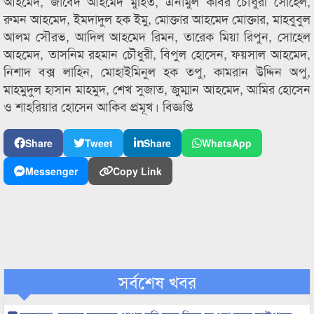
আহমেদ, জাবেদ আহমেদ মুহিত, এনামুল কবির চৌধুরী সোহেল,
রুমন আহমেদ, ইমদাদুল হক ইমু, মোক্তার আহমেদ মোক্তার, মাহবুবুল
আলম সৌরভ, আদিল আহমেদ রিমন, তারেক মিয়া রিপুন, সোহেল
আহমেদ, তাসনিম রহমান চৌধুরী, বিপুল হোসেন, ফয়সাল আহমেদ,
নিশাদ বক্স লাহিন, মোহাইমিনুল হক তপু, কামরান উদ্দিন অপু,
মাহমুদুল হাসান মাহমুদ, শেখ সুজাত, জুম্মান আহমেদ, আমির হোসেন
ও শাহরিয়ার হোসেন আকিব প্রমূখ। বিজ্ঞপ্তি
Share
Tweet
Share
WhatsApp
Messenger
Copy Link
সর্বশেষ খবর