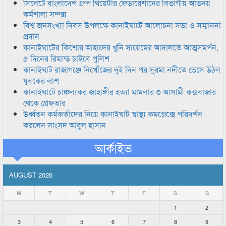
সিলেটে বাংলাদেশ গ্রুপ থিয়েটার ফেডারেশানের বিভাগীয় অভিনয়
কর্মশালা সম্পন্ন
বিশ্ব জনসংখ্যা দিবস উপলক্ষে কানাইঘাটে আলোচনা সভা ও সম্মাননা
প্রদান
কানাইঘাটের কিশোর আহাদের খুনি সায়েমের আদালতে আত্মসমর্পন,
৫ দিনের রিমান্ড চাইবে পুলিশ
কানাইঘাট রাজাগঞ্জে নিখোঁজের দুই দিন পর সুরমা নদীতে ভেসে উঠল
যুবকের লাশ
কানাইঘাটে চাঞ্চল্যকর জাহাঙ্গীর হত্যা মামলার ৩ আসামী কক্সবাজার
থেকে গ্রেফতার
উর্ধ্বতন কর্মকর্তাদের নিয়ে কানাইঘাট স্বাস্থ্য কমপ্লেক্সে পরিদর্শন
করলেন সাংসদ আবুল হাসান
আর্কাইভ
AUGUST 2026
M
T
W
T
F
S
S
1
2
3
4
5
6
7
8
9