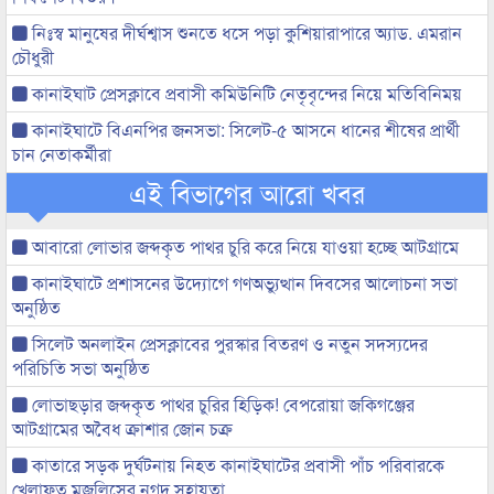
নিঃস্ব মানুষের দীর্ঘশ্বাস শুনতে ধসে পড়া কুশিয়ারাপারে অ্যাড. এমরান
চৌধুরী
কানাইঘাট প্রেসক্লাবে প্রবাসী কমিউনিটি নেতৃবৃন্দের নিয়ে মতিবিনিময়
কানাইঘাটে বিএনপির জনসভা: সিলেট-৫ আসনে ধানের শীষের প্রার্থী
চান নেতাকর্মীরা
এই বিভাগের আরো খবর
আবারো লোভার জব্দকৃত পাথর চুরি করে নিয়ে যাওয়া হচ্ছে আটগ্রামে
কানাইঘাটে প্রশাসনের উদ্যোগে গণঅভ্যুত্থান দিবসের আলোচনা সভা
অনুষ্ঠিত
সিলেট অনলাইন প্রেসক্লাবের পুরস্কার বিতরণ ও নতুন সদস্যদের
পরিচিতি সভা অনুষ্ঠিত
লোভাছড়ার জব্দকৃত পাথর চুরির হিড়িক! বেপরোয়া জকিগঞ্জের
আটগ্রামের অবৈধ ক্রাশার জোন চক্র
কাতারে সড়ক দুর্ঘটনায় নিহত কানাইঘাটের প্রবাসী পাঁচ পরিবারকে
খেলাফত মজলিসের নগদ সহায়তা