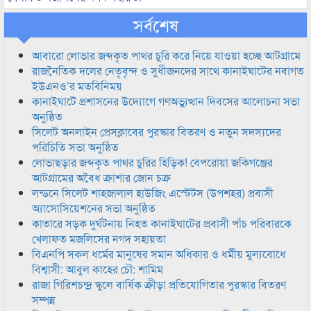
সর্বশেষ
আবারো লোভার জব্দকৃত পাথর চুরি করে নিয়ে যাওয়া হচ্ছে আটগ্রামে
রাজনৈতিক দলের নেতৃবৃন্দ ও সুধীজনদের সাথে কানাইঘাটের নবাগত
ইউএনও’র মতবিনিময়
কানাইঘাটে প্রশাসনের উদ্যোগে গণঅভ্যুত্থান দিবসের আলোচনা সভা
অনুষ্ঠিত
সিলেট অনলাইন প্রেসক্লাবের পুরস্কার বিতরণ ও নতুন সদস্যদের
পরিচিতি সভা অনুষ্ঠিত
লোভাছড়ার জব্দকৃত পাথর চুরির হিড়িক! বেপরোয়া জকিগঞ্জের
আটগ্রামের অবৈধ ক্রাশার জোন চক্র
লন্ডনে সিলেট শাহজালাল হাউজিং এস্টেটস (উপশহর) প্রবাসী
অ্যাসোসিয়েশনের সভা অনুষ্ঠিত
কাতারে সড়ক দুর্ঘটনায় নিহত কানাইঘাটের প্রবাসী পাঁচ পরিবারকে
খেলাফত মজলিসের নগদ সহায়তা
বিএনপি সকল ধর্মের মানুষের সমান অধিকার ও ধর্মীয় মুল্যবোধে
বিশ্বাসী: আবুল কাহের চৌ: শামিম
রাজা গিরিশচন্দ্র স্কুলে বার্ষিক ক্রীড়া প্রতিযোগিতার পুরস্কার বিতরণ
সম্পন্ন