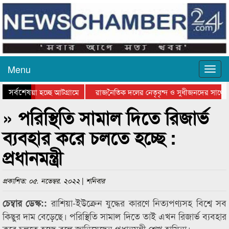
Menu
সর্বশেষ
য়ে যাওয়া হচ্ছে আটগ্রামে
রাজনৈতিক দলের নেতৃবৃন্দ ও সুধীজনদের সাথে ক
যোগিতার পুরস্কার বিতরণ সম্পন্ন
সিলেটে বাংলাদেশ গ্রুপ থিয়েটার ফেডারেশানের বিভ
» পরিস্থিতি সামাল দিতে রিজার্ভ
ব্যবহার করে চলতে হচ্ছে :
প্রধানমন্ত্রী
প্রকাশিত: ০৫. নভেম্বর. ২০২২ | শনিবার
রাশিয়া-ইউক্রেন যুদ্ধের কারণে নিত্যপণ্যসহ বিশ্বে সব
চেম্বার ডেস্ক::
কিছুর দাম বেড়েছে। পরিস্থিতি সামাল দিতে তাই এখন রিজার্ভ ব্যবহার
করে চলতে হচ্ছে বলে জানিয়েছেন প্রধানমন্ত্রী শেখ হাসিনা।