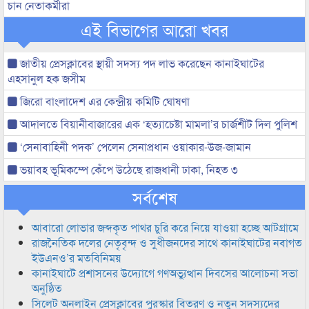
চান নেতাকর্মীরা
এই বিভাগের আরো খবর
জাতীয় প্রেসক্লাবের স্থায়ী সদস্য পদ লাভ করেছেন কানাইঘাটের
এহসানুল হক জসীম
জিরো বাংলাদেশ এর কেন্দ্রীয় কমিটি ঘোষণা
আদালতে বিয়ানীবাজারের এক ‘হত্যাচেষ্টা মামলা’র চার্জশীট দিল পুলিশ
‘সেনাবাহিনী পদক’ পেলেন সেনাপ্রধান ওয়াকার-উজ-জামান
ভয়াবহ ভূমিকম্পে কেঁপে উঠেছে রাজধানী ঢাকা, নিহত ৩
সর্বশেষ
আবারো লোভার জব্দকৃত পাথর চুরি করে নিয়ে যাওয়া হচ্ছে আটগ্রামে
রাজনৈতিক দলের নেতৃবৃন্দ ও সুধীজনদের সাথে কানাইঘাটের নবাগত
ইউএনও’র মতবিনিময়
কানাইঘাটে প্রশাসনের উদ্যোগে গণঅভ্যুত্থান দিবসের আলোচনা সভা
অনুষ্ঠিত
সিলেট অনলাইন প্রেসক্লাবের পুরস্কার বিতরণ ও নতুন সদস্যদের