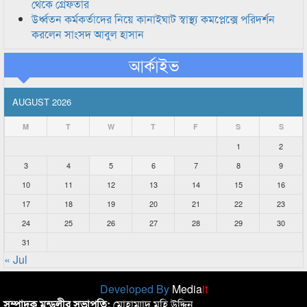
থেকে গ্রেফতার
উর্ধ্বতন কর্মকর্তাদের নিয়ে কানাইঘাট স্বাস্থ্য কমপ্লেক্সে পরিদর্শন
করলেন সাংসদ আবুল হাসান
আর্কাইভ
AUGUST 2026
M
T
W
T
F
S
S
1
2
3
4
5
6
7
8
9
10
11
12
13
14
15
16
17
18
19
20
21
22
23
24
25
26
27
28
29
30
31
« Jul
Developed By
Media
it
সম্পাদক মন্ডলীর সভাপতি:
মোহাম্মাদ মহি উদ্দিন