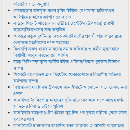
পরিচিতি সভা অনুষ্ঠিত
লোভাছড়ার জব্দকৃত পাথর চুরির হিড়িক! বেপরোয়া জকিগঞ্জের
আটগ্রামের অবৈধ ক্রাশার জোন চক্র
লন্ডনে সিলেট শাহজালাল হাউজিং এস্টেটস (উপশহর) প্রবাসী
অ্যাসোসিয়েশনের সভা অনুষ্ঠিত
কাতারে সড়ক দুর্ঘটনায় নিহত কানাইঘাটের প্রবাসী পাঁচ পরিবারকে
খেলাফত মজলিসের নগদ সহায়তা
বিএনপি সকল ধর্মের মানুষের সমান অধিকার ও ধর্মীয় মুল্যবোধে
বিশ্বাসী: আবুল কাহের চৌ: শামিম
রাজা গিরিশচন্দ্র স্কুলে বার্ষিক ক্রীড়া প্রতিযোগিতার পুরস্কার বিতরণ
সম্পন্ন
সিলেটে বাংলাদেশ গ্রুপ থিয়েটার ফেডারেশানের বিভাগীয় অভিনয়
কর্মশালা সম্পন্ন
বিশ্ব জনসংখ্যা দিবস উপলক্ষে কানাইঘাটে আলোচনা সভা ও সম্মাননা
প্রদান
কানাইঘাটের কিশোর আহাদের খুনি সায়েমের আদালতে আত্মসমর্পন,
৫ দিনের রিমান্ড চাইবে পুলিশ
কানাইঘাট রাজাগঞ্জে নিখোঁজের দুই দিন পর সুরমা নদীতে ভেসে উঠল
যুবকের লাশ
কানাইঘাটে চাঞ্চল্যকর জাহাঙ্গীর হত্যা মামলার ৩ আসামী কক্সবাজার