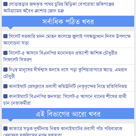
লোভাছড়ার জব্দকৃত পাথর চুরির হিড়িক! বেপরোয়া জকিগঞ্জের
আটগ্রামের অবৈধ ক্রাশার জোন চক্র
সর্বাধিক পঠিত খবর
সিলেট সরকারি মদন মোহন কলেজে জুলাই গণঅভ্যুত্থান দিবস উপলক্ষে
আলোচনা সভা
সিলেট-৫ আসনে বিএনপির মনোনয়ন প্রত্যাশী আশিক চৌধুরীর
লিফলেট বিতরণ
নিঃস্ব মানুষের দীর্ঘশ্বাস শুনতে ধসে পড়া কুশিয়ারাপারে অ্যাড. এমরান
চৌধুরী
কানাইঘাট প্রেসক্লাবে প্রবাসী কমিউনিটি নেতৃবৃন্দের নিয়ে মতিবিনিময়
কানাইঘাটে বিএনপির জনসভা: সিলেট-৫ আসনে ধানের শীষের প্রার্থী
চান নেতাকর্মীরা
এই বিভাগের আরো খবর
কাতারে সড়ক দুর্ঘটনায় নিহত কানাইঘাটের প্রবাসী পাঁচ পরিবারকে
খেলাফত মজলিসের নগদ সহায়তা