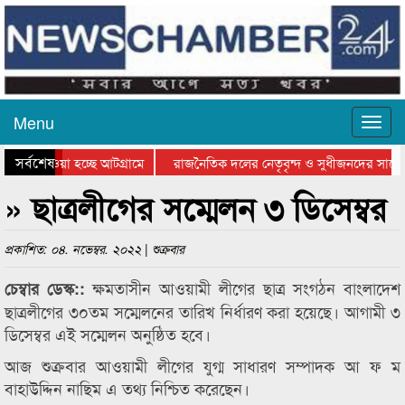
Menu
সর্বশেষ
িয়ে যাওয়া হচ্ছে আটগ্রামে
রাজনৈতিক দলের নেতৃবৃন্দ ও সুধীজনদের সাথে
তিযোগিতার পুরস্কার বিতরণ সম্পন্ন
সিলেটে বাংলাদেশ গ্রুপ থিয়েটার ফেডারেশানের ব
» ছাত্রলীগের সম্মেলন ৩ ডিসেম্বর
প্রকাশিত: ০৪. নভেম্বর. ২০২২ | শুক্রবার
ক্ষমতাসীন আওয়ামী লীগের ছাত্র সংগঠন বাংলাদেশ
চেম্বার ডেস্ক::
ছাত্রলীগের ৩০তম সম্মেলনের তারিখ নির্ধারণ করা হয়েছে। আগামী ৩
ডিসেম্বর এই সম্মেলন অনুষ্ঠিত হবে।
আজ শুক্রবার আওয়ামী লীগের যুগ্ম সাধারণ সম্পাদক আ ফ ম
বাহাউদ্দিন নাছিম এ তথ্য নিশ্চিত করেছেন।