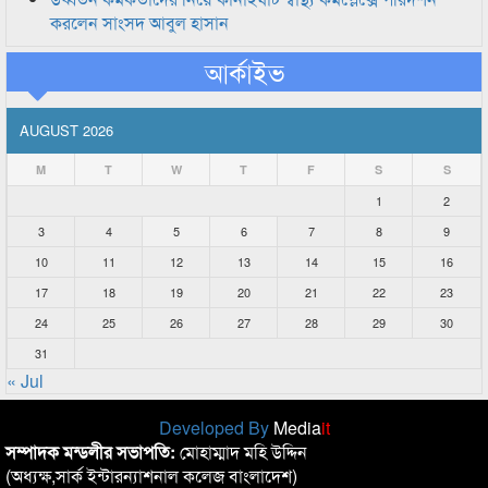
করলেন সাংসদ আবুল হাসান
আর্কাইভ
AUGUST 2026
M
T
W
T
F
S
S
1
2
3
4
5
6
7
8
9
10
11
12
13
14
15
16
17
18
19
20
21
22
23
24
25
26
27
28
29
30
31
« Jul
Developed By
Media
it
সম্পাদক মন্ডলীর সভাপতি:
মোহাম্মাদ মহি উদ্দিন
(অধ্যক্ষ,সার্ক ইন্টারন্যাশনাল কলেজ বাংলাদেশ)