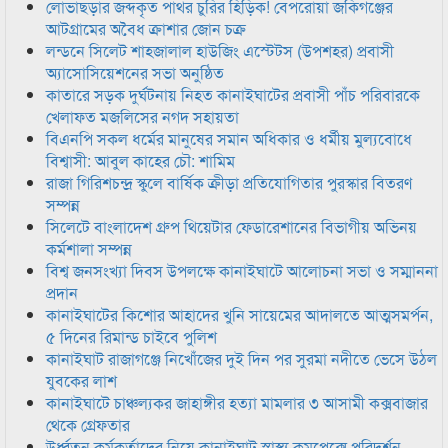
লোভাছড়ার জব্দকৃত পাথর চুরির হিড়িক! বেপরোয়া জকিগঞ্জের
আটগ্রামের অবৈধ ক্রাশার জোন চক্র
লন্ডনে সিলেট শাহজালাল হাউজিং এস্টেটস (উপশহর) প্রবাসী
অ্যাসোসিয়েশনের সভা অনুষ্ঠিত
কাতারে সড়ক দুর্ঘটনায় নিহত কানাইঘাটের প্রবাসী পাঁচ পরিবারকে
খেলাফত মজলিসের নগদ সহায়তা
বিএনপি সকল ধর্মের মানুষের সমান অধিকার ও ধর্মীয় মুল্যবোধে
বিশ্বাসী: আবুল কাহের চৌ: শামিম
রাজা গিরিশচন্দ্র স্কুলে বার্ষিক ক্রীড়া প্রতিযোগিতার পুরস্কার বিতরণ
সম্পন্ন
সিলেটে বাংলাদেশ গ্রুপ থিয়েটার ফেডারেশানের বিভাগীয় অভিনয়
কর্মশালা সম্পন্ন
বিশ্ব জনসংখ্যা দিবস উপলক্ষে কানাইঘাটে আলোচনা সভা ও সম্মাননা
প্রদান
কানাইঘাটের কিশোর আহাদের খুনি সায়েমের আদালতে আত্মসমর্পন,
৫ দিনের রিমান্ড চাইবে পুলিশ
কানাইঘাট রাজাগঞ্জে নিখোঁজের দুই দিন পর সুরমা নদীতে ভেসে উঠল
যুবকের লাশ
কানাইঘাটে চাঞ্চল্যকর জাহাঙ্গীর হত্যা মামলার ৩ আসামী কক্সবাজার
থেকে গ্রেফতার
উর্ধ্বতন কর্মকর্তাদের নিয়ে কানাইঘাট স্বাস্থ্য কমপ্লেক্সে পরিদর্শন