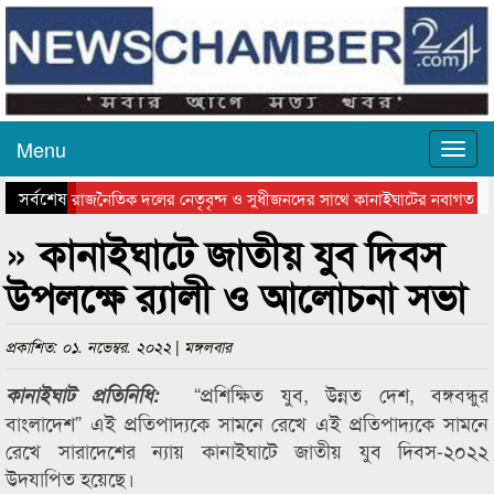
Menu
সর্বশেষ
রাজনৈতিক দলের নেতৃবৃন্দ ও সুধীজনদের সাথে কানাইঘাটের নবাগত ই
সিলেটে বাংলাদেশ গ্রুপ থিয়েটার ফেডারেশানের বিভাগীয় অভিনয় কর্মশালা স
» কানাইঘাটে জাতীয় যুব দিবস
উপলক্ষে র‌্যালী ও আলোচনা সভা
প্রকাশিত: ০১. নভেম্বর. ২০২২ | মঙ্গলবার
“প্রশিক্ষিত যুব, উন্নত দেশ, বঙ্গবন্ধুর
কানাইঘাট প্রতিনিধি:
বাংলাদেশ” এই প্রতিপাদ্যকে সামনে রেখে এই প্রতিপাদ্যকে সামনে
রেখে সারাদেশের ন্যায় কানাইঘাটে জাতীয় যুব দিবস-২০২২
উদযাপিত হয়েছে।