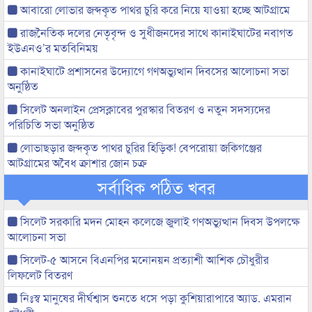
আবারো লোভার জব্দকৃত পাথর চুরি করে নিয়ে যাওয়া হচ্ছে আটগ্রামে
রাজনৈতিক দলের নেতৃবৃন্দ ও সুধীজনদের সাথে কানাইঘাটের নবাগত
ইউএনও’র মতবিনিময়
কানাইঘাটে প্রশাসনের উদ্যোগে গণঅভ্যুত্থান দিবসের আলোচনা সভা
অনুষ্ঠিত
সিলেট অনলাইন প্রেসক্লাবের পুরস্কার বিতরণ ও নতুন সদস্যদের
পরিচিতি সভা অনুষ্ঠিত
লোভাছড়ার জব্দকৃত পাথর চুরির হিড়িক! বেপরোয়া জকিগঞ্জের
আটগ্রামের অবৈধ ক্রাশার জোন চক্র
সর্বাধিক পঠিত খবর
সিলেট সরকারি মদন মোহন কলেজে জুলাই গণঅভ্যুত্থান দিবস উপলক্ষে
আলোচনা সভা
সিলেট-৫ আসনে বিএনপির মনোনয়ন প্রত্যাশী আশিক চৌধুরীর
লিফলেট বিতরণ
নিঃস্ব মানুষের দীর্ঘশ্বাস শুনতে ধসে পড়া কুশিয়ারাপারে অ্যাড. এমরান