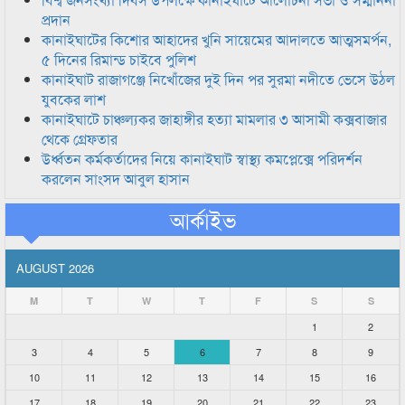
প্রদান
কানাইঘাটের কিশোর আহাদের খুনি সায়েমের আদালতে আত্মসমর্পন,
৫ দিনের রিমান্ড চাইবে পুলিশ
কানাইঘাট রাজাগঞ্জে নিখোঁজের দুই দিন পর সুরমা নদীতে ভেসে উঠল
যুবকের লাশ
কানাইঘাটে চাঞ্চল্যকর জাহাঙ্গীর হত্যা মামলার ৩ আসামী কক্সবাজার
থেকে গ্রেফতার
উর্ধ্বতন কর্মকর্তাদের নিয়ে কানাইঘাট স্বাস্থ্য কমপ্লেক্সে পরিদর্শন
করলেন সাংসদ আবুল হাসান
আর্কাইভ
AUGUST 2026
M
T
W
T
F
S
S
1
2
3
4
5
6
7
8
9
10
11
12
13
14
15
16
17
18
19
20
21
22
23