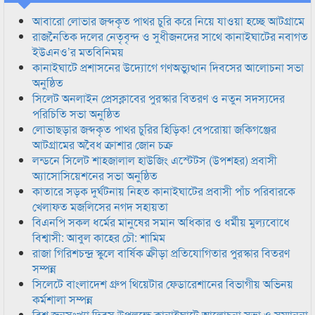
আবারো লোভার জব্দকৃত পাথর চুরি করে নিয়ে যাওয়া হচ্ছে আটগ্রামে
রাজনৈতিক দলের নেতৃবৃন্দ ও সুধীজনদের সাথে কানাইঘাটের নবাগত
ইউএনও’র মতবিনিময়
কানাইঘাটে প্রশাসনের উদ্যোগে গণঅভ্যুত্থান দিবসের আলোচনা সভা
অনুষ্ঠিত
সিলেট অনলাইন প্রেসক্লাবের পুরস্কার বিতরণ ও নতুন সদস্যদের
পরিচিতি সভা অনুষ্ঠিত
লোভাছড়ার জব্দকৃত পাথর চুরির হিড়িক! বেপরোয়া জকিগঞ্জের
আটগ্রামের অবৈধ ক্রাশার জোন চক্র
লন্ডনে সিলেট শাহজালাল হাউজিং এস্টেটস (উপশহর) প্রবাসী
অ্যাসোসিয়েশনের সভা অনুষ্ঠিত
কাতারে সড়ক দুর্ঘটনায় নিহত কানাইঘাটের প্রবাসী পাঁচ পরিবারকে
খেলাফত মজলিসের নগদ সহায়তা
বিএনপি সকল ধর্মের মানুষের সমান অধিকার ও ধর্মীয় মুল্যবোধে
বিশ্বাসী: আবুল কাহের চৌ: শামিম
রাজা গিরিশচন্দ্র স্কুলে বার্ষিক ক্রীড়া প্রতিযোগিতার পুরস্কার বিতরণ
সম্পন্ন
সিলেটে বাংলাদেশ গ্রুপ থিয়েটার ফেডারেশানের বিভাগীয় অভিনয়
কর্মশালা সম্পন্ন
বিশ্ব জনসংখ্যা দিবস উপলক্ষে কানাইঘাটে আলোচনা সভা ও সম্মাননা