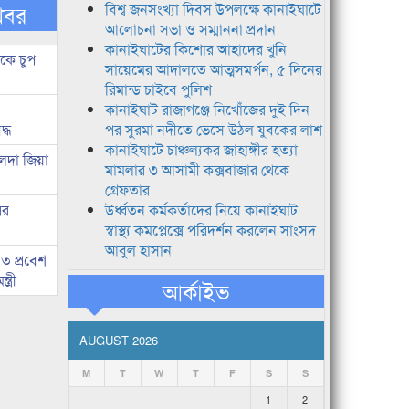
খবর
বিশ্ব জনসংখ্যা দিবস উপলক্ষে কানাইঘাটে
আলোচনা সভা ও সম্মাননা প্রদান
কানাইঘাটের কিশোর আহাদের খুনি
কে চুপ
সায়েমের আদালতে আত্মসমর্পন, ৫ দিনের
রিমান্ড চাইবে পুলিশ
কানাইঘাট রাজাগঞ্জে নিখোঁজের দুই দিন
দ্ধ
পর সুরমা নদীতে ভেসে উঠল যুবকের লাশ
কানাইঘাটে চাঞ্চল্যকর জাহাঙ্গীর হত্যা
েদা জিয়া
মামলার ৩ আসামী কক্সবাজার থেকে
গ্রেফতার
ের
উর্ধ্বতন কর্মকর্তাদের নিয়ে কানাইঘাট
স্বাস্থ্য কমপ্লেক্সে পরিদর্শন করলেন সাংসদ
আবুল হাসান
ত প্রবেশ
ত্রী
আর্কাইভ
AUGUST 2026
M
T
W
T
F
S
S
1
2