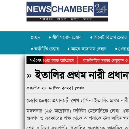
প্রচ্ছদ
♦ শীর্ষ সংবাদ চেম্বার
♦ সিলেট বিভাগ চেম্বার
♦ অর্থনীতি চেম্বার
♦ আইন আদালত চেম্বার
♦ খেলাধু
সর্বশেষ
 পাথর চুরি করে নিয়ে যাওয়া হচ্ছে আটগ্রামে
রাজনৈতিক দলের নেতৃবৃন্দ ও 
 বার্ষিক ক্রীড়া প্রতিযোগিতার পুরস্কার বিতরণ সম্পন্ন
সিলেটে বাংলাদেশ গ্রুপ থিয়ে
» ইতালির প্রথম নারী প্রধান
প্রকাশিত: ২৬. অক্টোবর. ২০২২ | বুধবার
প্রধানমন্ত্রী শেখ হাসিনা ইতালির প্রথম না
চেম্বার ডেস্ক::
মঙ্গলবার (২৫ অক্টোবর) জর্জিয়া মেলোনিকে লেখা এক 
জনগণ ও সরকারের পক্ষ থেকে আপনাকে উষ্ণ অভিনন্দ
শেখ হাসিনা বন্ধুপ্রতীম ইতালির জনগণকে আন্তরিক অভিন