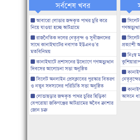
সর্বশেষ খবর
আবারো লোভার জব্দকৃত পাথর চুরি করে
সিলেট
নিয়ে যাওয়া হচ্ছে আটগ্রামে
গণঅভ্যুত
রাজনৈতিক দলের নেতৃবৃন্দ ও সুধীজনদের
সিলেট
সাথে কানাইঘাটের নবাগত ইউএনও’র
প্রত্যাশ
মতবিনিময়
নিঃস্ব 
কানাইঘাটে প্রশাসনের উদ্যোগে গণঅভ্যুত্থান
কুশিয়ারাপ
দিবসের আলোচনা সভা অনুষ্ঠিত
কানাইঘা
সিলেট অনলাইন প্রেসক্লাবের পুরস্কার বিতরণ
নেতৃবৃন্দ
ও নতুন সদস্যদের পরিচিতি সভা অনুষ্ঠিত
কানাই
লোভাছড়ার জব্দকৃত পাথর চুরির হিড়িক!
আসনে ধানে
বেপরোয়া জকিগঞ্জের আটগ্রামের অবৈধ ক্রাশার
জোন চক্র