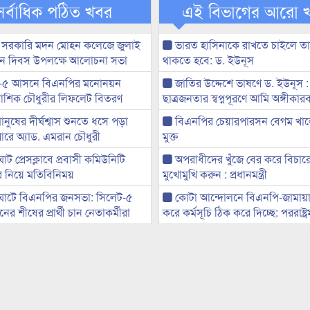
সর্বাধিক পঠিত খবর
এই বিভাগের আরো 
 সরকারি মদন মোহন কলেজে জুলাই
ভারত হাসিনাকে রাখতে চাইলে তা
্থান দিবস উপলক্ষে আলোচনা সভা
থাকতে হবে: ড. ইউনূস
-৫ আসনে বিএনপির মনোনয়ন
জাতির উদ্দেশে ভাষণে ড. ইউনূস :
ী আশিক চৌধুরীর লিফলেট বিতরণ
ছাত্রজনতার স্বপ্নপূরণে আমি অঙ্গীকারব
মানুষের দীর্ঘশ্বাস শুনতে ধসে পড়া
বিএনপির চেয়ারপারসন বেগম খাল
ারে অ্যাড. এমরান চৌধুরী
মুক্ত
ট প্রেসক্লাবে প্রবাসী কমিউনিটি
অপরাধীদের খুঁজে বের করে বিচার
ের নিয়ে মতিবিনিময়
মুখোমুখি করুন : প্রধানমন্ত্রী
ঘাটে বিএনপির জনসভা: সিলেট-৫
কোটা আন্দোলনে বিএনপি-জামায়া
র শীষের প্রার্থী চান নেতাকর্মীরা
করে কর্মসূচি ঠিক করে দিচ্ছে: পররাষ্ট্রমন্