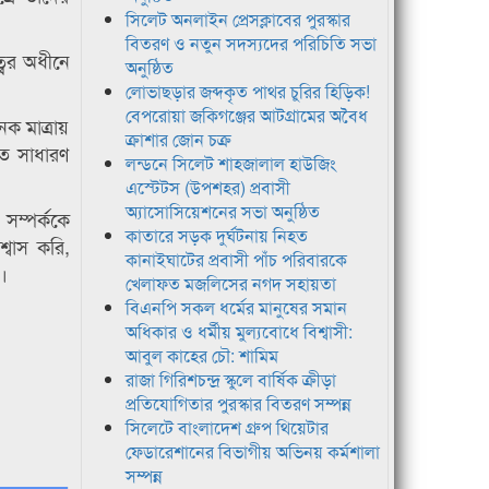
সিলেট অনলাইন প্রেসক্লাবের পুরস্কার
বিতরণ ও নতুন সদস্যদের পরিচিতি সভা
্বের অধীনে
অনুষ্ঠিত
লোভাছড়ার জব্দকৃত পাথর চুরির হিড়িক!
বেপরোয়া জকিগঞ্জের আটগ্রামের অবৈধ
ক মাত্রায়
ক্রাশার জোন চক্র
তে সাধারণ
লন্ডনে সিলেট শাহজালাল হাউজিং
এস্টেটস (উপশহর) প্রবাসী
অ্যাসোসিয়েশনের সভা অনুষ্ঠিত
 সম্পর্ককে
কাতারে সড়ক দুর্ঘটনায় নিহত
্বাস করি,
কানাইঘাটের প্রবাসী পাঁচ পরিবারকে
।
খেলাফত মজলিসের নগদ সহায়তা
বিএনপি সকল ধর্মের মানুষের সমান
অধিকার ও ধর্মীয় মুল্যবোধে বিশ্বাসী:
আবুল কাহের চৌ: শামিম
রাজা গিরিশচন্দ্র স্কুলে বার্ষিক ক্রীড়া
প্রতিযোগিতার পুরস্কার বিতরণ সম্পন্ন
সিলেটে বাংলাদেশ গ্রুপ থিয়েটার
ফেডারেশানের বিভাগীয় অভিনয় কর্মশালা
সম্পন্ন