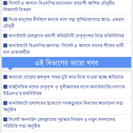
সিলেট-৫ আসনে বিএনপির মনোনয়ন প্রত্যাশী আশিক চৌধুরীর
লিফলেট বিতরণ
নিঃস্ব মানুষের দীর্ঘশ্বাস শুনতে ধসে পড়া কুশিয়ারাপারে অ্যাড. এমরান
চৌধুরী
কানাইঘাট প্রেসক্লাবে প্রবাসী কমিউনিটি নেতৃবৃন্দের নিয়ে মতিবিনিময়
কানাইঘাটে বিএনপির জনসভা: সিলেট-৫ আসনে ধানের শীষের প্রার্থী
চান নেতাকর্মীরা
এই বিভাগের আরো খবর
আবারো লোভার জব্দকৃত পাথর চুরি করে নিয়ে যাওয়া হচ্ছে আটগ্রামে
রাজনৈতিক দলের নেতৃবৃন্দ ও সুধীজনদের সাথে কানাইঘাটের নবাগত
ইউএনও’র মতবিনিময়
কানাইঘাটে প্রশাসনের উদ্যোগে গণঅভ্যুত্থান দিবসের আলোচনা সভা
অনুষ্ঠিত
সিলেট অনলাইন প্রেসক্লাবের পুরস্কার বিতরণ ও নতুন সদস্যদের
পরিচিতি সভা অনুষ্ঠিত