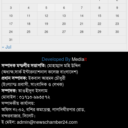
3
4
5
6
7
8
9
10
11
12
13
14
15
16
17
18
19
20
21
22
23
24
25
26
27
28
29
30
31
« Jul
Developed By
Media
it
সম্পাদক মন্ডলীর সভাপতি:
মোহাম্মাদ মহি উদ্দিন
(অধ্যক্ষ,সার্ক ইন্টারন্যাশনাল কলেজ বাংলাদেশ)
প্রধান সম্পাদক:
ইকবাল আহমদ চৌধুরী
(ইংল্যান্ড প্রবাসী, সাংবাদিক ও লেখক)
সম্পাদক:
তাওহীদুল ইসলাম
মোবাইল : ০১৭১০-৯৯৩৫৭২
সম্পাদকীয় কার্যালয়:
অফিস নং-০২, বশির কমপ্লেক্স, লালদিঘীরপার রোড,
বন্দরবাজার, সিলেট।
ই মেইল: admin@newschamber24.com