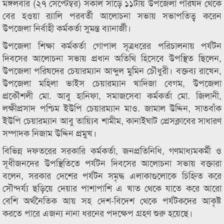
মঙ্গলবার (২৭ সেপ্টেম্বর) সকাল সাড়ে ১১টায় উপজেলা পরিষদ থেকে
বের হওয়া র‌্যালি পরবর্তী আলোচনা সভায় সভাপতিত্ব করেন
উপজেলা নির্বাহী কর্মকর্তা সুমন্ত ব্যানার্জী।
উপজেলা শিক্ষা কর্মকর্তা গোপাল সূত্রধরের পরিচালনায় পর্যটন
দিবসের আলোচনা সভায় প্রধান অতিথি হিসেবে উপস্থিত ছিলেন,
উপজেলা পরিষদের চেয়ারম্যান আব্দুল মুমিন চৌধুরী। বক্তব্য রাখেন,
উপজেলা মহিলা ভাইস চেয়ারম্যান খাদিজা বেগম, উপজেলা
প্রকৌশলী মো. আবু হানিফা, সমাজসেবা কর্মকর্তা মো. জিলানী,
লক্ষীপ্রসাদ পশ্চিম ইউপি চেয়ারম্যান মাও. জামাল উদ্দিন, সাতবাঁক
ইউপি চেয়ারম্যান আবু তায়্যিব শামীম, কানাইঘাট প্রেসক্লাবের সাধারণ
সম্পাদক নিজাম উদ্দিন প্রমুখ।
বিভিন্ন দফতরের সরকারি কর্মকর্তা, জনপ্রতিনিধি, গণমাধ্যমকর্মী ও
সূধীজনদের উপস্থিতিতে পর্যটন দিবসের আলোচনা সভায় বক্তারা
বলেন, সরকার দেশের পর্যটন সমৃদ্ধ এলাকাগুলোকে চিহ্নিত করে
সৌন্দর্য্য ছড়িয়ে দেয়ার পাশাপাশি এ খাত থেকে যাতে করে আরো
বেশি অর্থনৈতিক আয় সহ দেশ-বিদেশ থেকে পর্যটকদের আকৃষ্ট
করতে পারে এজন্য নানা ধরনের পদক্ষেপ গ্রহণ শুরু হয়েছে।