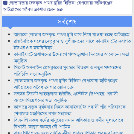
লোভাছড়ার জব্দকৃত পাথর চুরির হিড়িক! বেপরোয়া জকিগঞ্জের
আটগ্রামের অবৈধ ক্রাশার জোন চক্র
সর্বশেষ
আবারো লোভার জব্দকৃত পাথর চুরি করে নিয়ে যাওয়া হচ্ছে আটগ্রামে
রাজনৈতিক দলের নেতৃবৃন্দ ও সুধীজনদের সাথে কানাইঘাটের নবাগত
ইউএনও’র মতবিনিময়
কানাইঘাটে প্রশাসনের উদ্যোগে গণঅভ্যুত্থান দিবসের আলোচনা সভা
অনুষ্ঠিত
সিলেট অনলাইন প্রেসক্লাবের পুরস্কার বিতরণ ও নতুন সদস্যদের
পরিচিতি সভা অনুষ্ঠিত
লোভাছড়ার জব্দকৃত পাথর চুরির হিড়িক! বেপরোয়া জকিগঞ্জের
আটগ্রামের অবৈধ ক্রাশার জোন চক্র
লন্ডনে সিলেট শাহজালাল হাউজিং এস্টেটস (উপশহর) প্রবাসী
অ্যাসোসিয়েশনের সভা অনুষ্ঠিত
কাতারে সড়ক দুর্ঘটনায় নিহত কানাইঘাটের প্রবাসী পাঁচ পরিবারকে
খেলাফত মজলিসের নগদ সহায়তা
বিএনপি সকল ধর্মের মানুষের সমান অধিকার ও ধর্মীয় মুল্যবোধে
বিশ্বাসী: আবুল কাহের চৌ: শামিম
রাজা গিরিশচন্দ্র স্কুলে বার্ষিক ক্রীড়া প্রতিযোগিতার পুরস্কার বিতরণ