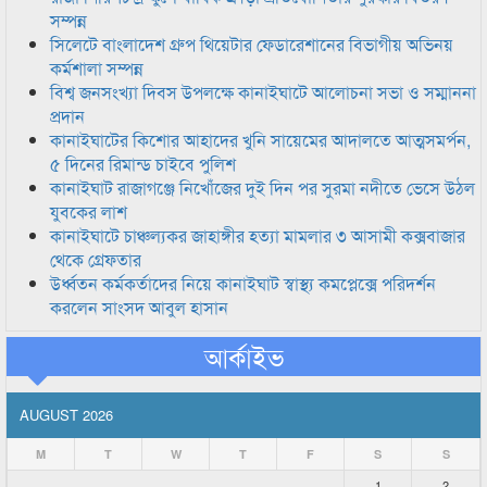
সম্পন্ন
সিলেটে বাংলাদেশ গ্রুপ থিয়েটার ফেডারেশানের বিভাগীয় অভিনয়
কর্মশালা সম্পন্ন
বিশ্ব জনসংখ্যা দিবস উপলক্ষে কানাইঘাটে আলোচনা সভা ও সম্মাননা
প্রদান
কানাইঘাটের কিশোর আহাদের খুনি সায়েমের আদালতে আত্মসমর্পন,
৫ দিনের রিমান্ড চাইবে পুলিশ
কানাইঘাট রাজাগঞ্জে নিখোঁজের দুই দিন পর সুরমা নদীতে ভেসে উঠল
যুবকের লাশ
কানাইঘাটে চাঞ্চল্যকর জাহাঙ্গীর হত্যা মামলার ৩ আসামী কক্সবাজার
থেকে গ্রেফতার
উর্ধ্বতন কর্মকর্তাদের নিয়ে কানাইঘাট স্বাস্থ্য কমপ্লেক্সে পরিদর্শন
করলেন সাংসদ আবুল হাসান
আর্কাইভ
AUGUST 2026
M
T
W
T
F
S
S
1
2