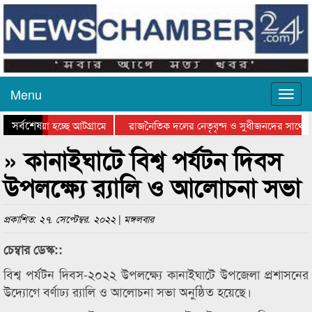
Menu
সর্বশেষ
য়ে যাওয়া হচ্ছে আটগ্রামে
রাজনৈতিক দলের নেতৃবৃন্দ ও সুধীজনদের সাথে ক
যোগিতার পুরস্কার বিতরণ সম্পন্ন
সিলেটে বাংলাদেশ গ্রুপ থিয়েটার ফেডারেশানের বি
» কানাইঘাটে বিশ্ব পর্যটন দিবস
উপলক্ষ্যে র‌্যালি ও আলোচনা সভা
প্রকাশিত: ২৭. সেপ্টেম্বর. ২০২২ | মঙ্গলবার
চেম্বার ডেস্ক::
বিশ্ব পর্যটন দিবস-২০২২ উপলক্ষ্যে কানাইঘাটে উপজেলা প্রশাসনের
উদ্যোগে বর্ণাঢ্য র‌্যালি ও আলোচনা সভা অনুষ্ঠিত হয়েছে।