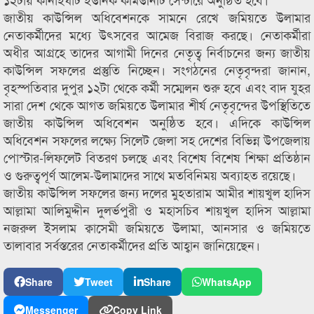
জাতীয় কাউন্সিল অধিবেশনকে সামনে রেখে জমিয়তে উলামার
নেতাকর্মীদের মধ্যে উৎসবের আমেজ বিরাজ করছে। নেতাকর্মীরা
অধীর আগ্রহে তাদের আগামী দিনের নেতৃত্ব নির্বাচনের জন্য জাতীয়
কাউন্সিল সফলের প্রস্তুতি নিচ্ছেন। সংগঠনের নেতৃবৃন্দরা জানান,
বৃহস্পতিবার দুপুর ১২টা থেকে কর্মী সম্মেলন শুরু হবে এবং বাদ যুহর
সারা দেশ থেকে আগত জমিয়তে উলামার শীর্ষ নেতৃবৃন্দের উপস্থিতিতে
জাতীয় কাউন্সিল অধিবেশন অনুষ্ঠিত হবে। এদিকে কাউন্সিল
অধিবেশন সফলের লক্ষ্যে সিলেট জেলা সহ দেশের বিভিন্ন উপজেলায়
পোস্টার-লিফলেট বিতরণ চলছে এবং বিশেষ বিশেষ শিক্ষা প্রতিষ্ঠান
ও গুরুত্বপূর্ণ আলেম-উলামাদের সাথে মতবিনিময় অব্যাহত রয়েছে।
জাতীয় কাউন্সিল সফলের জন্য দলের মুহতারাম আমীর শায়খুল হাদিস
আল্লামা আলিমুদ্দীন দুলর্ভপুরী ও মহাসচিব শায়খুল হাদিস আল্লামা
নজরুল ইসলাম ক্বাসেমী জমিয়তে উলামা, আনসার ও জমিয়তে
তালাবার সর্বস্তরের নেতাকর্মীদের প্রতি আহ্বান জানিয়েছেন।
Share
Tweet
Share
WhatsApp
Messenger
Copy Link