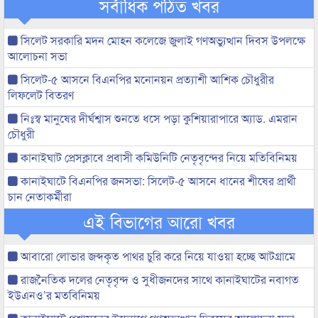
সর্বাধিক পঠিত খবর
সিলেট সরকারি মদন মোহন কলেজে জুলাই গণঅভ্যুত্থান দিবস উপলক্ষে
আলোচনা সভা
সিলেট-৫ আসনে বিএনপির মনোনয়ন প্রত্যাশী আশিক চৌধুরীর
লিফলেট বিতরণ
নিঃস্ব মানুষের দীর্ঘশ্বাস শুনতে ধসে পড়া কুশিয়ারাপারে অ্যাড. এমরান
চৌধুরী
কানাইঘাট প্রেসক্লাবে প্রবাসী কমিউনিটি নেতৃবৃন্দের নিয়ে মতিবিনিময়
কানাইঘাটে বিএনপির জনসভা: সিলেট-৫ আসনে ধানের শীষের প্রার্থী
চান নেতাকর্মীরা
এই বিভাগের আরো খবর
আবারো লোভার জব্দকৃত পাথর চুরি করে নিয়ে যাওয়া হচ্ছে আটগ্রামে
রাজনৈতিক দলের নেতৃবৃন্দ ও সুধীজনদের সাথে কানাইঘাটের নবাগত
ইউএনও’র মতবিনিময়