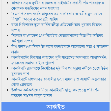
কাতারে সড়ক দুর্ঘটনায় নিহত কানাইঘাটের প্রবাসী পাঁচ পরিবারকে
খেলাফত মজলিসের নগদ সহায়তা
বিএনপি সকল ধর্মের মানুষের সমান অধিকার ও ধর্মীয় মুল্যবোধে
বিশ্বাসী: আবুল কাহের চৌ: শামিম
রাজা গিরিশচন্দ্র স্কুলে বার্ষিক ক্রীড়া প্রতিযোগিতার পুরস্কার বিতরণ
সম্পন্ন
সিলেটে বাংলাদেশ গ্রুপ থিয়েটার ফেডারেশানের বিভাগীয় অভিনয়
কর্মশালা সম্পন্ন
বিশ্ব জনসংখ্যা দিবস উপলক্ষে কানাইঘাটে আলোচনা সভা ও সম্মাননা
প্রদান
কানাইঘাটের কিশোর আহাদের খুনি সায়েমের আদালতে আত্মসমর্পন,
৫ দিনের রিমান্ড চাইবে পুলিশ
কানাইঘাট রাজাগঞ্জে নিখোঁজের দুই দিন পর সুরমা নদীতে ভেসে উঠল
যুবকের লাশ
কানাইঘাটে চাঞ্চল্যকর জাহাঙ্গীর হত্যা মামলার ৩ আসামী কক্সবাজার
থেকে গ্রেফতার
উর্ধ্বতন কর্মকর্তাদের নিয়ে কানাইঘাট স্বাস্থ্য কমপ্লেক্সে পরিদর্শন
করলেন সাংসদ আবুল হাসান
আর্কাইভ