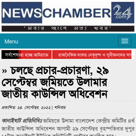
Menu
সর্বশেষ
িয়ে যাওয়া হচ্ছে আটগ্রামে
রাজনৈতিক দলের নেতৃবৃন্দ ও সুধীজনদের সাথে 
তিযোগিতার পুরস্কার বিতরণ সম্পন্ন
সিলেটে বাংলাদেশ গ্রুপ থিয়েটার ফেডারেশানের ব
» চলছে প্রচার-প্রচারণা, ২৯
সেপ্টেম্বর জমিয়তে উলামার
জাতীয় কাউন্সিল অধিবেশন
প্রকাশিত: ২৪. সেপ্টেম্বর. ২০২২ | শনিবার
জমিয়তে উলামা বাংলাদেশ কেন্দ্রীয় কমিটির ৪র্থ
কানাইঘাট প্রতিনিধিঃ
জাতীয় কাউন্সিল অধিবেশন আগামী ২৯ সেপ্টেম্বর বৃহস্পতিবার দুপুর
১২টায় কানাইঘাট ইউনিক কমিউনিটি সেন্টারে অনুষ্ঠিত হবে।