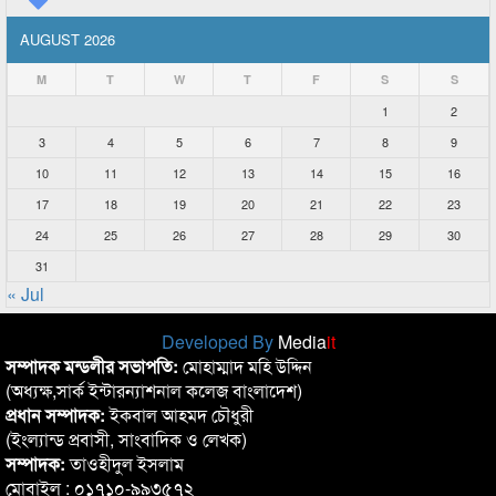
AUGUST 2026
M
T
W
T
F
S
S
1
2
3
4
5
6
7
8
9
10
11
12
13
14
15
16
17
18
19
20
21
22
23
24
25
26
27
28
29
30
31
« Jul
Developed By
Media
it
সম্পাদক মন্ডলীর সভাপতি:
মোহাম্মাদ মহি উদ্দিন
(অধ্যক্ষ,সার্ক ইন্টারন্যাশনাল কলেজ বাংলাদেশ)
প্রধান সম্পাদক:
ইকবাল আহমদ চৌধুরী
(ইংল্যান্ড প্রবাসী, সাংবাদিক ও লেখক)
সম্পাদক:
তাওহীদুল ইসলাম
মোবাইল : ০১৭১০-৯৯৩৫৭২