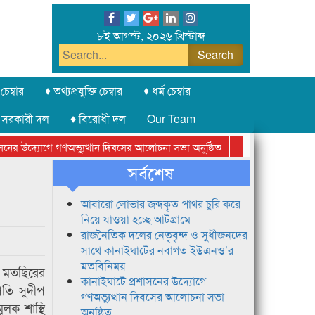
৮ই আগস্ট, ২০২৬ খ্রিস্টাব্দ
চেম্বার
♦ তথ্যপ্রযুক্তি চেম্বার
♦ ধর্ম চেম্বার
 সরকারী দল
♦ বিরোধী দল
Our Team
র উদ্যোগে গণঅভ্যুত্থান দিবসের আলোচনা সভা অনুষ্ঠিত
সিলেট অনলাইন প্রেসক্
সর্বশেষ
আবারো লোভার জব্দকৃত পাথর চুরি করে
নিয়ে যাওয়া হচ্ছে আটগ্রামে
রাজনৈতিক দলের নেতৃবৃন্দ ও সুধীজনদের
সাথে কানাইঘাটের নবাগত ইউএনও’র
মতবিনিময়
ম মতছিরের
কানাইঘাটে প্রশাসনের উদ্যোগে
াপতি সুদীপ
গণঅভ্যুত্থান দিবসের আলোচনা সভা
ূলক শাস্থি
অনুষ্ঠিত