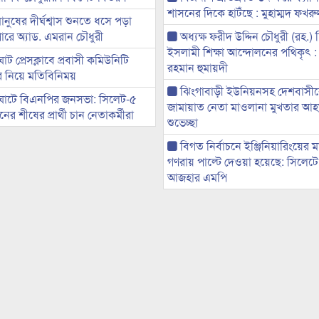
শাসনের দিকে হাটঁছে : মুহাম্মদ ফখ
মানুষের দীর্ঘশ্বাস শুনতে ধসে পড়া
ারে অ্যাড. এমরান চৌধুরী
অধ্যক্ষ ফরীদ উদ্দিন চৌধুরী (রহ.)
ইসলামী শিক্ষা আন্দোলনের পথিকৃৎ :
ট প্রেসক্লাবে প্রবাসী কমিউনিটি
রহমান হুমায়দী
ের নিয়ে মতিবিনিময়
ঝিংগাবাড়ী ইউনিয়নসহ দেশবাসী
ঘাটে বিএনপির জনসভা: সিলেট-৫
জামায়াত নেতা মাওলানা মুখতার আ
র শীষের প্রার্থী চান নেতাকর্মীরা
শুভেচ্ছা
বিগত নির্বাচনে ইঞ্জিনিয়ারিংয়ের ম
গণরায় পাল্টে দেওয়া হয়েছে: সিলেট
আজহার এমপি