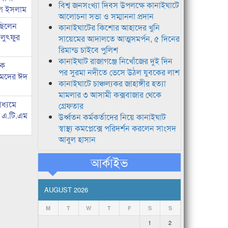
বিশ্ব জনসংখ্যা দিবস উপলক্ষে কানাইঘাটে
রুল ইসলাম
আলোচনা সভা ও সম্মাননা প্রদান
 ছিলেন
কানাইঘাটের কিশোর আহাদের খুনি
 লুৎফুর
সায়েমের আদালতে আত্মসমর্পন, ৫ দিনের
রিমান্ড চাইবে পুলিশ
কানাইঘাট রাজাগঞ্জে নিখোঁজের দুই দিন
কে
পর সুরমা নদীতে ভেসে উঠল যুবকের লাশ
হমদের ঈদ
কানাইঘাটে চাঞ্চল্যকর জাহাঙ্গীর হত্যা
মামলার ৩ আসামী কক্সবাজার থেকে
াধ্যমে
গ্রেফতার
ে এ.টি.এম
উর্ধ্বতন কর্মকর্তাদের নিয়ে কানাইঘাট
স্বাস্থ্য কমপ্লেক্সে পরিদর্শন করলেন সাংসদ
আবুল হাসান
আর্কাইভ
AUGUST 2026
M
T
W
T
F
S
S
1
2