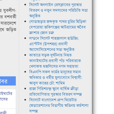
সিলেট অনলাইন প্রেসক্লাবের পুরস্কার
য় যুবলীগ-
বিতরণ ও নতুন সদস্যদের পরিচিতি সভা
অনুষ্ঠিত
ার বশবর্তী
লোভাছড়ার জব্দকৃত পাথর চুরির হিড়িক!
 সারাদেশে
বেপরোয়া জকিগঞ্জের আটগ্রামের অবৈধ
সাথে জড়িত
ক্রাশার জোন চক্র
লন্ডনে সিলেট শাহজালাল হাউজিং
এস্টেটস (উপশহর) প্রবাসী
অ্যাসোসিয়েশনের সভা অনুষ্ঠিত
কাতারে সড়ক দুর্ঘটনায় নিহত
কানাইঘাটের প্রবাসী পাঁচ পরিবারকে
খেলাফত মজলিসের নগদ সহায়তা
বিএনপি সকল ধর্মের মানুষের সমান
অধিকার ও ধর্মীয় মুল্যবোধে বিশ্বাসী:
খবর
আবুল কাহের চৌ: শামিম
রাজা গিরিশচন্দ্র স্কুলে বার্ষিক ক্রীড়া
নাইঘাটের
প্রতিযোগিতার পুরস্কার বিতরণ সম্পন্ন
লিসের
সিলেটে বাংলাদেশ গ্রুপ থিয়েটার
ফেডারেশানের বিভাগীয় অভিনয় কর্মশালা
সম্পন্ন
িবাদী