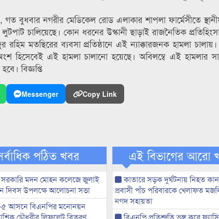
েন, গত বুধবার নগরীর মেডিকেল রোড এলাকার শাপলা ফার্মেসীতে স্থানী
চুর ও লুটপাট চালিয়েছে। কোন ধরনের উস্কানী ছাড়াই রাজনৈতিক প্রতিহিংস
ুর রহিম মতছিরের ব্যবসা প্রতিষ্ঠানে এই ন্যাক্কারজনক হামলা চালায়।
ের অংশ হিসেবেই এই হামলা চালানো হয়েছে। অবিলম্বে এই হামলার 
 হবে। বিজ্ঞপ্তি
Messenger
Copy Link
সর্বাধিক পঠিত খবর
এই বিভাগের আরো 
 সরকারি মদন মোহন কলেজে জুলাই
কাতারে সড়ক দুর্ঘটনায় নিহত কা
্থান দিবস উপলক্ষে আলোচনা সভা
প্রবাসী পাঁচ পরিবারকে খেলাফত মজ
নগদ সহায়তা
-৫ আসনে বিএনপির মনোনয়ন
ী আশিক চৌধুরীর লিফলেট বিতরণ
বিএনপি প্রতিশ্রুতি ভঙ্গ করে ফ্যাস