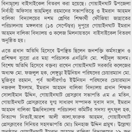
বিনামূল্যে বাইসাইকেল বিতরণ করা হয়েছে। গোয়াইনঘাট উপজেলা
নির্বাহী অফিসার তাহমিলুর রহমানের সভাপতিত্বে ও ইমরান আহমদ
বালিকা বিদ্যালয়ের দশম শ্রেণির শিক্ষার্থী ফৌজিয়া জান্নাতের
পরিচালনায় মঙ্গলবার (১৩ সেপ্টেম্বর) দুপুরে গোয়াইনঘাট ইমরান
আহমদ বালিকা বিদ্যালয় ও কলেজ মিলনায়তনে বাইসাইকেল বিতরণ
অনুষ্ঠিত হয়।
এতে প্রধান অতিথি হিসেবে উপস্থিত ছিলেন জনশক্তি কর্মসংস্থান ও
প্রশিক্ষণ ব্যুরো এর মহা পরিচালক এনডিসি মো. শহীদুল আলম।
বিশেষ অতিথি হিসেবে বক্তব্য রাখেন গোয়াইনঘাট সরকারি কলেজের
অধ্যক্ষ মো. ফজলুল হক, লেঙ্গুড়া ইউনিয়ন পরিষদের চেয়ারম্যান মো.
মুজিবুর রহমান, পূর্ব আলীরগাঁও ইউনিয়ন পরিষদের চেয়ারম্যান
নজরুল ইসলাম, ইমরান আহমদ বালিকা বিদ্যালয় প্রধান শিক্ষক
সোলাইমান উদ্দিন, গোয়াইনঘাট প্রেসক্লাব সভাপতি এম এ মতিন,
গোয়াইনঘাট প্রেসক্লাবের যুগ্ম সাধারণ সম্পাদক সুবাস দাস, ইমরান
আহমদ বালিকা উচ্চবিদ্যালয় পরিচালনা কমিটির সদস্য লুৎফুল হক,
নিত্যান্দ নিত্যই,আরশ আলী কালা,ফারুক আহমদ, গোয়াইনঘাট
প্রেসক্লাবের সিনিয়র সহসভাপতি মোঃ মিনহাজ উদ্দিন প্রমুখ। উল্লেখ্য
অনুষ্ঠানে গোয়াইনঘাট ইমরান আহমদ বালিকা বিদ্যালয়ের ২৯ জন