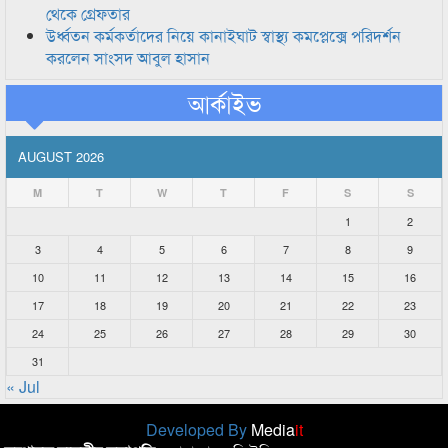
থেকে গ্রেফতার
উর্ধ্বতন কর্মকর্তাদের নিয়ে কানাইঘাট স্বাস্থ্য কমপ্লেক্সে পরিদর্শন
করলেন সাংসদ আবুল হাসান
আর্কাইভ
AUGUST 2026
M
T
W
T
F
S
S
1
2
3
4
5
6
7
8
9
10
11
12
13
14
15
16
17
18
19
20
21
22
23
24
25
26
27
28
29
30
31
« Jul
Developed By
Media
it