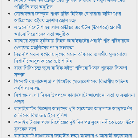
পরিচিতি সভা অনুষ্ঠিত
লোভাছড়ার জব্দকৃত পাথর চুরির হিড়িক! বেপরোয়া জকিগঞ্জের
আটগ্রামের অবৈধ ক্রাশার জোন চক্র
লন্ডনে সিলেট শাহজালাল হাউজিং এস্টেটস (উপশহর) প্রবাসী
অ্যাসোসিয়েশনের সভা অনুষ্ঠিত
কাতারে সড়ক দুর্ঘটনায় নিহত কানাইঘাটের প্রবাসী পাঁচ পরিবারকে
খেলাফত মজলিসের নগদ সহায়তা
বিএনপি সকল ধর্মের মানুষের সমান অধিকার ও ধর্মীয় মুল্যবোধে
বিশ্বাসী: আবুল কাহের চৌ: শামিম
রাজা গিরিশচন্দ্র স্কুলে বার্ষিক ক্রীড়া প্রতিযোগিতার পুরস্কার বিতরণ
সম্পন্ন
সিলেটে বাংলাদেশ গ্রুপ থিয়েটার ফেডারেশানের বিভাগীয় অভিনয়
কর্মশালা সম্পন্ন
বিশ্ব জনসংখ্যা দিবস উপলক্ষে কানাইঘাটে আলোচনা সভা ও সম্মাননা
প্রদান
কানাইঘাটের কিশোর আহাদের খুনি সায়েমের আদালতে আত্মসমর্পন,
৫ দিনের রিমান্ড চাইবে পুলিশ
কানাইঘাট রাজাগঞ্জে নিখোঁজের দুই দিন পর সুরমা নদীতে ভেসে উঠল
যুবকের লাশ
কানাইঘাটে চাঞ্চল্যকর জাহাঙ্গীর হত্যা মামলার ৩ আসামী কক্সবাজার