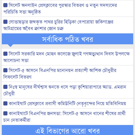
সিলেট অনলাইন প্রেসক্লাবের পুরস্কার বিতরণ ও নতুন সদস্যদের
পরিচিতি সভা অনুষ্ঠিত
লোভাছড়ার জব্দকৃত পাথর চুরির হিড়িক! বেপরোয়া জকিগঞ্জের
আটগ্রামের অবৈধ ক্রাশার জোন চক্র
সর্বাধিক পঠিত খবর
সিলেট সরকারি মদন মোহন কলেজে জুলাই গণঅভ্যুত্থান দিবস উপলক্ষে
আলোচনা সভা
সিলেট-৫ আসনে বিএনপির মনোনয়ন প্রত্যাশী আশিক চৌধুরীর
লিফলেট বিতরণ
নিঃস্ব মানুষের দীর্ঘশ্বাস শুনতে ধসে পড়া কুশিয়ারাপারে অ্যাড. এমরান
চৌধুরী
কানাইঘাট প্রেসক্লাবে প্রবাসী কমিউনিটি নেতৃবৃন্দের নিয়ে মতিবিনিময়
কানাইঘাটে বিএনপির জনসভা: সিলেট-৫ আসনে ধানের শীষের প্রার্থী
চান নেতাকর্মীরা
এই বিভাগের আরো খবর