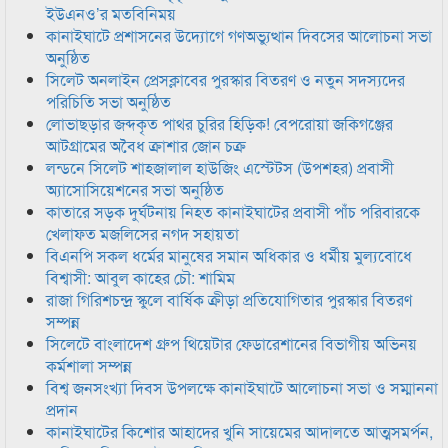
ইউএনও’র মতবিনিময়
কানাইঘাটে প্রশাসনের উদ্যোগে গণঅভ্যুত্থান দিবসের আলোচনা সভা
অনুষ্ঠিত
সিলেট অনলাইন প্রেসক্লাবের পুরস্কার বিতরণ ও নতুন সদস্যদের
পরিচিতি সভা অনুষ্ঠিত
লোভাছড়ার জব্দকৃত পাথর চুরির হিড়িক! বেপরোয়া জকিগঞ্জের
আটগ্রামের অবৈধ ক্রাশার জোন চক্র
লন্ডনে সিলেট শাহজালাল হাউজিং এস্টেটস (উপশহর) প্রবাসী
অ্যাসোসিয়েশনের সভা অনুষ্ঠিত
কাতারে সড়ক দুর্ঘটনায় নিহত কানাইঘাটের প্রবাসী পাঁচ পরিবারকে
খেলাফত মজলিসের নগদ সহায়তা
বিএনপি সকল ধর্মের মানুষের সমান অধিকার ও ধর্মীয় মুল্যবোধে
বিশ্বাসী: আবুল কাহের চৌ: শামিম
রাজা গিরিশচন্দ্র স্কুলে বার্ষিক ক্রীড়া প্রতিযোগিতার পুরস্কার বিতরণ
সম্পন্ন
সিলেটে বাংলাদেশ গ্রুপ থিয়েটার ফেডারেশানের বিভাগীয় অভিনয়
কর্মশালা সম্পন্ন
বিশ্ব জনসংখ্যা দিবস উপলক্ষে কানাইঘাটে আলোচনা সভা ও সম্মাননা
প্রদান
কানাইঘাটের কিশোর আহাদের খুনি সায়েমের আদালতে আত্মসমর্পন,