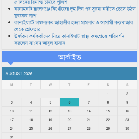
৫ দিনের রিমান্ড চাইবে পুলিশ
কানাইঘাট রাজাগঞ্জে নিখোঁজের দুই দিন পর সুরমা নদীতে ভেসে উঠল
যুবকের লাশ
কানাইঘাটে চাঞ্চল্যকর জাহাঙ্গীর হত্যা মামলার ৩ আসামী কক্সবাজার
থেকে গ্রেফতার
উর্ধ্বতন কর্মকর্তাদের নিয়ে কানাইঘাট স্বাস্থ্য কমপ্লেক্সে পরিদর্শন
করলেন সাংসদ আবুল হাসান
আর্কাইভ
AUGUST 2026
M
T
W
T
F
S
S
1
2
3
4
5
6
7
8
9
10
11
12
13
14
15
16
17
18
19
20
21
22
23
24
25
26
27
28
29
30
31