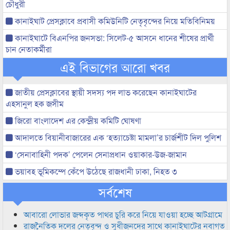
চৌধুরী
কানাইঘাট প্রেসক্লাবে প্রবাসী কমিউনিটি নেতৃবৃন্দের নিয়ে মতিবিনিময়
কানাইঘাটে বিএনপির জনসভা: সিলেট-৫ আসনে ধানের শীষের প্রার্থী
চান নেতাকর্মীরা
এই বিভাগের আরো খবর
জাতীয় প্রেসক্লাবের স্থায়ী সদস্য পদ লাভ করেছেন কানাইঘাটের
এহসানুল হক জসীম
জিরো বাংলাদেশ এর কেন্দ্রীয় কমিটি ঘোষণা
আদালতে বিয়ানীবাজারের এক ‘হত্যাচেষ্টা মামলা’র চার্জশীট দিল পুলিশ
‘সেনাবাহিনী পদক’ পেলেন সেনাপ্রধান ওয়াকার-উজ-জামান
ভয়াবহ ভূমিকম্পে কেঁপে উঠেছে রাজধানী ঢাকা, নিহত ৩
সর্বশেষ
আবারো লোভার জব্দকৃত পাথর চুরি করে নিয়ে যাওয়া হচ্ছে আটগ্রামে
রাজনৈতিক দলের নেতৃবৃন্দ ও সুধীজনদের সাথে কানাইঘাটের নবাগত