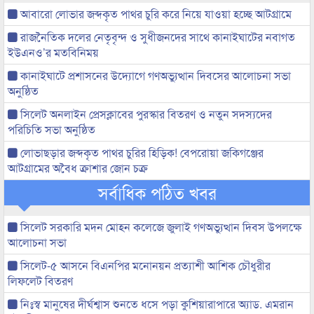
আবারো লোভার জব্দকৃত পাথর চুরি করে নিয়ে যাওয়া হচ্ছে আটগ্রামে
রাজনৈতিক দলের নেতৃবৃন্দ ও সুধীজনদের সাথে কানাইঘাটের নবাগত
ইউএনও’র মতবিনিময়
কানাইঘাটে প্রশাসনের উদ্যোগে গণঅভ্যুত্থান দিবসের আলোচনা সভা
অনুষ্ঠিত
সিলেট অনলাইন প্রেসক্লাবের পুরস্কার বিতরণ ও নতুন সদস্যদের
পরিচিতি সভা অনুষ্ঠিত
লোভাছড়ার জব্দকৃত পাথর চুরির হিড়িক! বেপরোয়া জকিগঞ্জের
আটগ্রামের অবৈধ ক্রাশার জোন চক্র
সর্বাধিক পঠিত খবর
সিলেট সরকারি মদন মোহন কলেজে জুলাই গণঅভ্যুত্থান দিবস উপলক্ষে
আলোচনা সভা
সিলেট-৫ আসনে বিএনপির মনোনয়ন প্রত্যাশী আশিক চৌধুরীর
লিফলেট বিতরণ
নিঃস্ব মানুষের দীর্ঘশ্বাস শুনতে ধসে পড়া কুশিয়ারাপারে অ্যাড. এমরান