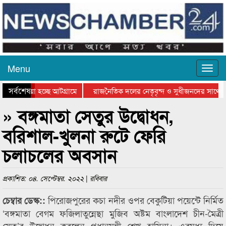
Menu
সর্বশেষ
য়ে যাওয়া হচ্ছে আটগ্রামে
রাজনৈতিক দলের নেতৃবৃন্দ ও সুধীজনদের সাথে ক
যোগিতার পুরস্কার বিতরণ সম্পন্ন
সিলেটে বাংলাদেশ গ্রুপ থিয়েটার ফেডারেশানের বিভ
» বঙ্গমাতা সেতুর উদ্বোধন,
বরিশাল-খুলনা রুটে ফেরি
চলাচলের অবসান
প্রকাশিত: ০৪. সেপ্টেম্বর. ২০২২ | রবিবার
পিরোজপুরের কচা নদীর ওপর বেকুটিয়া পয়েন্টে নির্মিত
চেম্বার ডেস্ক::
‘বঙ্গমাতা বেগম ফজিলাতুন্নেছা মুজিব অষ্টম বাংলাদেশ চীন-মৈত্রী
সেতু’র উদ্বোধন করলেন প্রধানমন্ত্রী শেখ হাসিনা। এরমধ্য দিয়ে