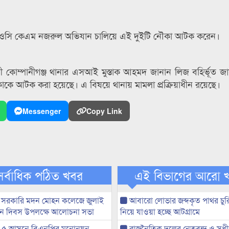
থানার ওসি কেএম নজরুল অভিযান চালিয়ে এই দুইটি নৌকা আটক করেন।
ী কোম্পানীগঞ্জ থানার এসআই মুস্তাক আহমদ জানান লিজ বহির্ভূত জা
ে আটক করা হয়েছে। এ বিষয়ে থানায় মামলা প্রক্রিয়াধীন রয়েছে।
Messenger
Copy Link
সর্বাধিক পঠিত খবর
এই বিভাগের আরো 
 সরকারি মদন মোহন কলেজে জুলাই
আবারো লোভার জব্দকৃত পাথর চুর
্থান দিবস উপলক্ষে আলোচনা সভা
নিয়ে যাওয়া হচ্ছে আটগ্রামে
-৫ আসনে বিএনপির মনোনয়ন
রাজনৈতিক দলের নেতৃবৃন্দ ও সু