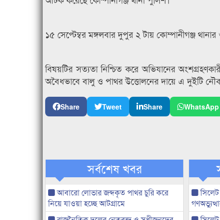
১৫ সেপ্টেম্বর মঙ্গলবার দুপুর ২ টায় কোম্পানীগঞ্জ 
বিষয়টির সত্যতা নিশ্চিত করে অভিযানের অংশগ্রহণকার
অবৈধভাবে বালু ও পাথর উত্তোলনের দায়ে এ দুইটি নৌকাক
Share
Tweet
Share
WhatsApp
সর্বশেষ খবর
আবারো লোভার জব্দকৃত পাথর চুরি করে
সিলেট
নিয়ে যাওয়া হচ্ছে আটগ্রামে
গণঅভ্যুত
রাজনৈতিক দলের নেতৃবৃন্দ ও সুধীজনদের
সিলেট