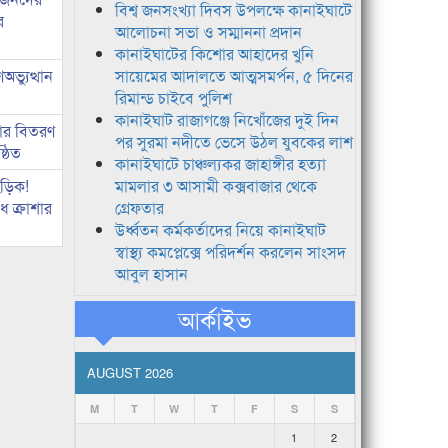
বিশ্ব জনসংখ্যা দিবস উপলক্ষে কানাইঘাটে
র
আলোচনা সভা ও সম্মাননা প্রদান
কানাইঘাটের কিশোর আহাদের খুনি
ভ্যুত্থান
সায়েমের আদালতে আত্মসমর্পন, ৫ দিনের
রিমান্ড চাইবে পুলিশ
কানাইঘাট রাজাগঞ্জে নিখোঁজের দুই দিন
কার বিতরণ
পর সুরমা নদীতে ভেসে উঠল যুবকের লাশ
্ঠিত
কানাইঘাটে চাঞ্চল্যকর জাহাঙ্গীর হত্যা
িড়িক!
মামলার ৩ আসামী কক্সবাজার থেকে
 ক্রাশার
গ্রেফতার
উর্ধ্বতন কর্মকর্তাদের নিয়ে কানাইঘাট
স্বাস্থ্য কমপ্লেক্সে পরিদর্শন করলেন সাংসদ
আবুল হাসান
আর্কাইভ
AUGUST 2026
M
T
W
T
F
S
S
1
2