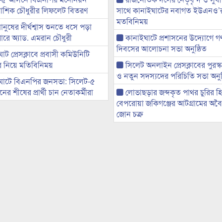
ী আশিক চৌধুরীর লিফলেট বিতরণ
সাথে কানাইঘাটের নবাগত ইউএনও’
মতবিনিময়
মানুষের দীর্ঘশ্বাস শুনতে ধসে পড়া
ারে অ্যাড. এমরান চৌধুরী
কানাইঘাটে প্রশাসনের উদ্যোগে গণঅ
দিবসের আলোচনা সভা অনুষ্ঠিত
ট প্রেসক্লাবে প্রবাসী কমিউনিটি
ের নিয়ে মতিবিনিময়
সিলেট অনলাইন প্রেসক্লাবের পুরস্
ও নতুন সদস্যদের পরিচিতি সভা অনুষ
ঘাটে বিএনপির জনসভা: সিলেট-৫
র শীষের প্রার্থী চান নেতাকর্মীরা
লোভাছড়ার জব্দকৃত পাথর চুরির হ
বেপরোয়া জকিগঞ্জের আটগ্রামের অবৈধ
জোন চক্র