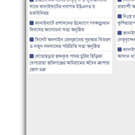
সাথে কানাইঘাটের নবাগত ইউএনও’র
প্রত্যাশ
মতবিনিময়
নিঃস্ব 
কানাইঘাটে প্রশাসনের উদ্যোগে গণঅভ্যুত্থান
কুশিয়ারাপ
দিবসের আলোচনা সভা অনুষ্ঠিত
কানাইঘা
সিলেট অনলাইন প্রেসক্লাবের পুরস্কার বিতরণ
নেতৃবৃন্দ
ও নতুন সদস্যদের পরিচিতি সভা অনুষ্ঠিত
কানাই
লোভাছড়ার জব্দকৃত পাথর চুরির হিড়িক!
আসনে ধানে
বেপরোয়া জকিগঞ্জের আটগ্রামের অবৈধ ক্রাশার
জোন চক্র