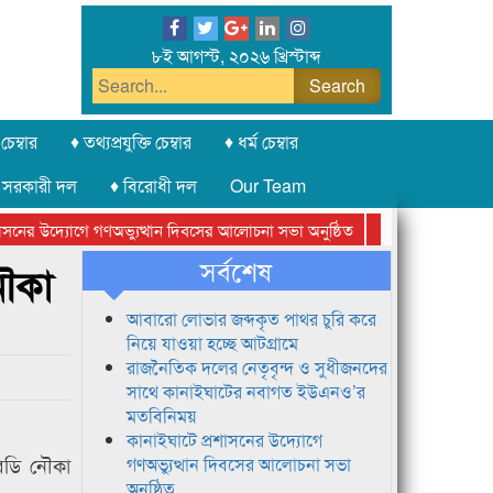
৮ই আগস্ট, ২০২৬ খ্রিস্টাব্দ
চেম্বার
♦ তথ্যপ্রযুক্তি চেম্বার
♦ ধর্ম চেম্বার
 সরকারী দল
♦ বিরোধী দল
Our Team
ের উদ্যোগে গণঅভ্যুত্থান দিবসের আলোচনা সভা অনুষ্ঠিত
সিলেট অনলাইন প্রেসক
সর্বশেষ
নৌকা
আবারো লোভার জব্দকৃত পাথর চুরি করে
নিয়ে যাওয়া হচ্ছে আটগ্রামে
রাজনৈতিক দলের নেতৃবৃন্দ ও সুধীজনদের
সাথে কানাইঘাটের নবাগত ইউএনও’র
মতবিনিময়
কানাইঘাটে প্রশাসনের উদ্যোগে
 বডি নৌকা
গণঅভ্যুত্থান দিবসের আলোচনা সভা
অনুষ্ঠিত