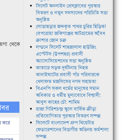
সিলেট অনলাইন প্রেসক্লাবের পুরস্কার
বিতরণ ও নতুন সদস্যদের পরিচিতি সভা
অনুষ্ঠিত
লোভাছড়ার জব্দকৃত পাথর চুরির হিড়িক!
বেপরোয়া জকিগঞ্জের আটগ্রামের অবৈধ
ক্রাশার জোন চক্র
য়গা থেকে
লন্ডনে সিলেট শাহজালাল হাউজিং
এস্টেটস (উপশহর) প্রবাসী
অ্যাসোসিয়েশনের সভা অনুষ্ঠিত
কাতারে সড়ক দুর্ঘটনায় নিহত
কানাইঘাটের প্রবাসী পাঁচ পরিবারকে
খেলাফত মজলিসের নগদ সহায়তা
বিএনপি সকল ধর্মের মানুষের সমান
অধিকার ও ধর্মীয় মুল্যবোধে বিশ্বাসী:
আবুল কাহের চৌ: শামিম
খবর
রাজা গিরিশচন্দ্র স্কুলে বার্ষিক ক্রীড়া
প্রতিযোগিতার পুরস্কার বিতরণ সম্পন্ন
ি করে
সিলেটে বাংলাদেশ গ্রুপ থিয়েটার
ফেডারেশানের বিভাগীয় অভিনয় কর্মশালা
সম্পন্ন
ধীজনদের