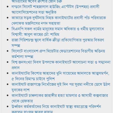
আটগ্রামের অবৈধ ক্রাশার জোন চক্র
লন্ডনে সিলেট শাহজালাল হাউজিং এস্টেটস (উপশহর) প্রবাসী
অ্যাসোসিয়েশনের সভা অনুষ্ঠিত
কাতারে সড়ক দুর্ঘটনায় নিহত কানাইঘাটের প্রবাসী পাঁচ পরিবারকে
খেলাফত মজলিসের নগদ সহায়তা
বিএনপি সকল ধর্মের মানুষের সমান অধিকার ও ধর্মীয় মুল্যবোধে
বিশ্বাসী: আবুল কাহের চৌ: শামিম
রাজা গিরিশচন্দ্র স্কুলে বার্ষিক ক্রীড়া প্রতিযোগিতার পুরস্কার বিতরণ
সম্পন্ন
সিলেটে বাংলাদেশ গ্রুপ থিয়েটার ফেডারেশানের বিভাগীয় অভিনয়
কর্মশালা সম্পন্ন
বিশ্ব জনসংখ্যা দিবস উপলক্ষে কানাইঘাটে আলোচনা সভা ও সম্মাননা
প্রদান
কানাইঘাটের কিশোর আহাদের খুনি সায়েমের আদালতে আত্মসমর্পন,
৫ দিনের রিমান্ড চাইবে পুলিশ
কানাইঘাট রাজাগঞ্জে নিখোঁজের দুই দিন পর সুরমা নদীতে ভেসে উঠল
যুবকের লাশ
কানাইঘাটে চাঞ্চল্যকর জাহাঙ্গীর হত্যা মামলার ৩ আসামী কক্সবাজার
থেকে গ্রেফতার
উর্ধ্বতন কর্মকর্তাদের নিয়ে কানাইঘাট স্বাস্থ্য কমপ্লেক্সে পরিদর্শন
করলেন সাংসদ আবুল হাসান