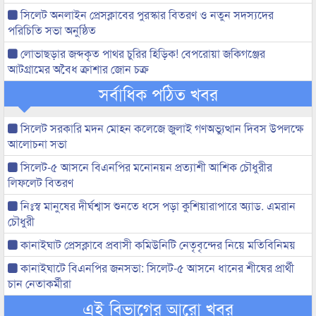
সিলেট অনলাইন প্রেসক্লাবের পুরস্কার বিতরণ ও নতুন সদস্যদের
পরিচিতি সভা অনুষ্ঠিত
লোভাছড়ার জব্দকৃত পাথর চুরির হিড়িক! বেপরোয়া জকিগঞ্জের
আটগ্রামের অবৈধ ক্রাশার জোন চক্র
সর্বাধিক পঠিত খবর
সিলেট সরকারি মদন মোহন কলেজে জুলাই গণঅভ্যুত্থান দিবস উপলক্ষে
আলোচনা সভা
সিলেট-৫ আসনে বিএনপির মনোনয়ন প্রত্যাশী আশিক চৌধুরীর
লিফলেট বিতরণ
নিঃস্ব মানুষের দীর্ঘশ্বাস শুনতে ধসে পড়া কুশিয়ারাপারে অ্যাড. এমরান
চৌধুরী
কানাইঘাট প্রেসক্লাবে প্রবাসী কমিউনিটি নেতৃবৃন্দের নিয়ে মতিবিনিময়
কানাইঘাটে বিএনপির জনসভা: সিলেট-৫ আসনে ধানের শীষের প্রার্থী
চান নেতাকর্মীরা
এই বিভাগের আরো খবর