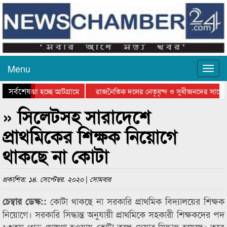
Menu
সর্বশেষ
িয়ে যাওয়া হচ্ছে আটগ্রামে
রাজনৈতিক দলের নেতৃবৃন্দ ও সুধীজনদের সাথে 
িযোগিতার পুরস্কার বিতরণ সম্পন্ন
সিলেটে বাংলাদেশ গ্রুপ থিয়েটার ফেডারেশানের বি
» সিলেটসহ সারাদেশে
প্রাথমিকের শিক্ষক নিয়োগে
থাকছে না কোটা
প্রকাশিত: ১৪. সেপ্টেম্বর. ২০২০ | সোমবার
কোটা থাকছে না সরকারি প্রাথমিক বিদ্যালয়ের শিক্ষক
চেম্বার ডেস্ক::
নিয়োগে। সরকারি সিদ্ধান্ত অনুযায়ী প্রাথমিকে সহকারী শিক্ষকদের পদ
১৩তম গ্রেড ঘোষণা হওয়ায় কোটা তুলে দেয়ার সিদ্ধান্ত হয়েছে। তবে