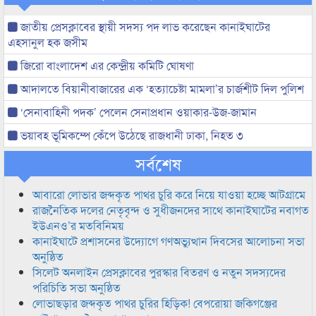
জাতীয় প্রেসক্লাবের স্থায়ী সদস্য পদ লাভ করেছেন কানাইঘাটের
এহসানুল হক জসীম
জিরো বাংলাদেশ এর কেন্দ্রীয় কমিটি ঘোষণা
আদালতে বিয়ানীবাজারের এক ‘হত্যাচেষ্টা মামলা’র চার্জশীট দিল পুলিশ
‘সেনাবাহিনী পদক’ পেলেন সেনাপ্রধান ওয়াকার-উজ-জামান
ভয়াবহ ভূমিকম্পে কেঁপে উঠেছে রাজধানী ঢাকা, নিহত ৩
সর্বশেষ
আবারো লোভার জব্দকৃত পাথর চুরি করে নিয়ে যাওয়া হচ্ছে আটগ্রামে
রাজনৈতিক দলের নেতৃবৃন্দ ও সুধীজনদের সাথে কানাইঘাটের নবাগত
ইউএনও’র মতবিনিময়
কানাইঘাটে প্রশাসনের উদ্যোগে গণঅভ্যুত্থান দিবসের আলোচনা সভা
অনুষ্ঠিত
সিলেট অনলাইন প্রেসক্লাবের পুরস্কার বিতরণ ও নতুন সদস্যদের
পরিচিতি সভা অনুষ্ঠিত
লোভাছড়ার জব্দকৃত পাথর চুরির হিড়িক! বেপরোয়া জকিগঞ্জের