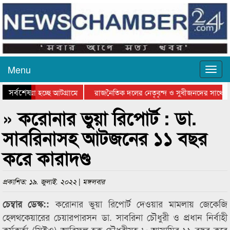
Menu
সর্বশেষ
য়ে যাওয়া হচ্ছে আটগ্রামে
রাজনৈতিক দলের নেতৃবৃন্দ ও সুধীজনদের সাথে ক
যোগিতার পুরস্কার বিতরণ সম্পন্ন
সিলেটে বাংলাদেশ গ্রুপ থিয়েটার ফেডারেশানের বিভ
» করোনার ভুয়া রিপোর্ট : ডা.
সাবরিনাসহ আটজনের ১১ বছর
করে কারাদণ্ড
প্রকাশিত: ১৯. জুলাই. ২০২২ | মঙ্গলবার
করোনার ভুয়া রিপোর্ট দেওয়ার মামলায় জেকেজি
চেম্বার ডেস্ক::
হেলথকেয়ারের চেয়ারপারসন ডা. সাবরিনা চৌধুরী ও প্রধান নির্বাহী
কর্মকর্তা (সিইও) আরিফুল হক চৌধুরীসহ ৮ আসামির ১১ বছর করে