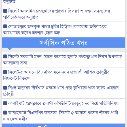
অনুষ্ঠিত
সিলেট অনলাইন প্রেসক্লাবের পুরস্কার বিতরণ ও নতুন সদস্যদের
পরিচিতি সভা অনুষ্ঠিত
লোভাছড়ার জব্দকৃত পাথর চুরির হিড়িক! বেপরোয়া জকিগঞ্জের
আটগ্রামের অবৈধ ক্রাশার জোন চক্র
সর্বাধিক পঠিত খবর
সিলেট সরকারি মদন মোহন কলেজে জুলাই গণঅভ্যুত্থান দিবস উপলক্ষে
আলোচনা সভা
সিলেট-৫ আসনে বিএনপির মনোনয়ন প্রত্যাশী আশিক চৌধুরীর
লিফলেট বিতরণ
নিঃস্ব মানুষের দীর্ঘশ্বাস শুনতে ধসে পড়া কুশিয়ারাপারে অ্যাড. এমরান
চৌধুরী
কানাইঘাট প্রেসক্লাবে প্রবাসী কমিউনিটি নেতৃবৃন্দের নিয়ে মতিবিনিময়
কানাইঘাটে বিএনপির জনসভা: সিলেট-৫ আসনে ধানের শীষের প্রার্থী
চান নেতাকর্মীরা