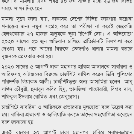
করে। এ মামলায় এখন পর্যন্ত ৪০ জন সাক্ষীর মধ্যে ২৬ জন বিভিন্ন
সময়ে সাক্ষ্য দিয়েছেন।
মামলা সূত্রে জানা যায়, ঢাকাসহ দেশের বিভিন্ন জায়গায় করোনা
শনাক্তের জন্য নমুনা সংগ্রহ করে তা পরীক্ষা না করেই জেকেজি
হেলথকেয়ার ২৭ হাজার মানুষকে ভুয়া রিপোর্ট দেয়। এ অভিযোগে
২০২০ সালের ২৩ জুন অভিযান চালিয়ে প্রতিষ্ঠানটি সিলগালা করে
দেওয়া হয়। পরে তাদের বিরুদ্ধে তেজগাঁও থানায় মামলা করলে
দুজনকে গ্রেফতার করা হয়।
২০২০ সালের ৫ আগস্ট ঢাকা মহানগর হাকিম আদালতে সাবরিনা ও
আরিফসহ আটজনের বিরুদ্ধে চার্জশিট দাখিল করেন ডিবি পুলিশের
পরিদর্শক লিয়াকত আলী। চার্জশিটভুক্ত অন্য আসামিরা হলেন- আবু
সাঈদ চৌধুরী, হুমায়ূন কবির হিমু, তানজিলা পাটোয়ারী, বিপ্লব দাস,
শফিকুল ইসলাম রোমিও এবং জেবুন্নেসা।
চার্জশিটে সাবরিনা ও আরিফকে প্রতারণার মূলহোতা বলে উল্লেখ করা
হয়। বাকিরা প্রতারণা ও জালিয়াতি করতে তাদের সহযোগিতা করেছেন
বলে জানানো হয়।
একই বছরের ২০ আগস্ট ঢাকা মহানগর হাকিম সরাফুজ্জামান