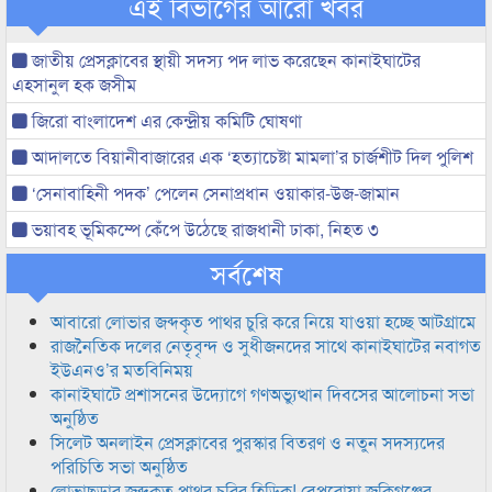
এই বিভাগের আরো খবর
জাতীয় প্রেসক্লাবের স্থায়ী সদস্য পদ লাভ করেছেন কানাইঘাটের
এহসানুল হক জসীম
জিরো বাংলাদেশ এর কেন্দ্রীয় কমিটি ঘোষণা
আদালতে বিয়ানীবাজারের এক ‘হত্যাচেষ্টা মামলা’র চার্জশীট দিল পুলিশ
‘সেনাবাহিনী পদক’ পেলেন সেনাপ্রধান ওয়াকার-উজ-জামান
ভয়াবহ ভূমিকম্পে কেঁপে উঠেছে রাজধানী ঢাকা, নিহত ৩
সর্বশেষ
আবারো লোভার জব্দকৃত পাথর চুরি করে নিয়ে যাওয়া হচ্ছে আটগ্রামে
রাজনৈতিক দলের নেতৃবৃন্দ ও সুধীজনদের সাথে কানাইঘাটের নবাগত
ইউএনও’র মতবিনিময়
কানাইঘাটে প্রশাসনের উদ্যোগে গণঅভ্যুত্থান দিবসের আলোচনা সভা
অনুষ্ঠিত
সিলেট অনলাইন প্রেসক্লাবের পুরস্কার বিতরণ ও নতুন সদস্যদের
পরিচিতি সভা অনুষ্ঠিত
লোভাছড়ার জব্দকৃত পাথর চুরির হিড়িক! বেপরোয়া জকিগঞ্জের