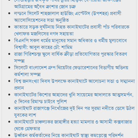
আটগ্রামের অবৈধ ক্রাশার জোন চক্র
লন্ডনে সিলেট শাহজালাল হাউজিং এস্টেটস (উপশহর) প্রবাসী
অ্যাসোসিয়েশনের সভা অনুষ্ঠিত
কাতারে সড়ক দুর্ঘটনায় নিহত কানাইঘাটের প্রবাসী পাঁচ পরিবারকে
খেলাফত মজলিসের নগদ সহায়তা
বিএনপি সকল ধর্মের মানুষের সমান অধিকার ও ধর্মীয় মুল্যবোধে
বিশ্বাসী: আবুল কাহের চৌ: শামিম
রাজা গিরিশচন্দ্র স্কুলে বার্ষিক ক্রীড়া প্রতিযোগিতার পুরস্কার বিতরণ
সম্পন্ন
সিলেটে বাংলাদেশ গ্রুপ থিয়েটার ফেডারেশানের বিভাগীয় অভিনয়
কর্মশালা সম্পন্ন
বিশ্ব জনসংখ্যা দিবস উপলক্ষে কানাইঘাটে আলোচনা সভা ও সম্মাননা
প্রদান
কানাইঘাটের কিশোর আহাদের খুনি সায়েমের আদালতে আত্মসমর্পন,
৫ দিনের রিমান্ড চাইবে পুলিশ
কানাইঘাট রাজাগঞ্জে নিখোঁজের দুই দিন পর সুরমা নদীতে ভেসে উঠল
যুবকের লাশ
কানাইঘাটে চাঞ্চল্যকর জাহাঙ্গীর হত্যা মামলার ৩ আসামী কক্সবাজার
থেকে গ্রেফতার
উর্ধ্বতন কর্মকর্তাদের নিয়ে কানাইঘাট স্বাস্থ্য কমপ্লেক্সে পরিদর্শন