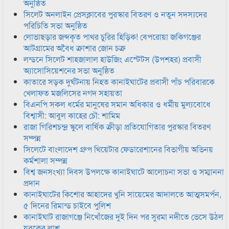
অনুষ্ঠিত
সিলেট অনলাইন প্রেসক্লাবের পুরস্কার বিতরণ ও নতুন সদস্যদের
পরিচিতি সভা অনুষ্ঠিত
লোভাছড়ার জব্দকৃত পাথর চুরির হিড়িক! বেপরোয়া জকিগঞ্জের
আটগ্রামের অবৈধ ক্রাশার জোন চক্র
লন্ডনে সিলেট শাহজালাল হাউজিং এস্টেটস (উপশহর) প্রবাসী
অ্যাসোসিয়েশনের সভা অনুষ্ঠিত
কাতারে সড়ক দুর্ঘটনায় নিহত কানাইঘাটের প্রবাসী পাঁচ পরিবারকে
খেলাফত মজলিসের নগদ সহায়তা
বিএনপি সকল ধর্মের মানুষের সমান অধিকার ও ধর্মীয় মুল্যবোধে
বিশ্বাসী: আবুল কাহের চৌ: শামিম
রাজা গিরিশচন্দ্র স্কুলে বার্ষিক ক্রীড়া প্রতিযোগিতার পুরস্কার বিতরণ
সম্পন্ন
সিলেটে বাংলাদেশ গ্রুপ থিয়েটার ফেডারেশানের বিভাগীয় অভিনয়
কর্মশালা সম্পন্ন
বিশ্ব জনসংখ্যা দিবস উপলক্ষে কানাইঘাটে আলোচনা সভা ও সম্মাননা
প্রদান
কানাইঘাটের কিশোর আহাদের খুনি সায়েমের আদালতে আত্মসমর্পন,
৫ দিনের রিমান্ড চাইবে পুলিশ
কানাইঘাট রাজাগঞ্জে নিখোঁজের দুই দিন পর সুরমা নদীতে ভেসে উঠল
যুবকের লাশ