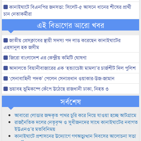
কানাইঘাটে বিএনপির জনসভা: সিলেট-৫ আসনে ধানের শীষের প্রার্থী
চান নেতাকর্মীরা
এই বিভাগের আরো খবর
জাতীয় প্রেসক্লাবের স্থায়ী সদস্য পদ লাভ করেছেন কানাইঘাটের
এহসানুল হক জসীম
জিরো বাংলাদেশ এর কেন্দ্রীয় কমিটি ঘোষণা
আদালতে বিয়ানীবাজারের এক ‘হত্যাচেষ্টা মামলা’র চার্জশীট দিল পুলিশ
‘সেনাবাহিনী পদক’ পেলেন সেনাপ্রধান ওয়াকার-উজ-জামান
ভয়াবহ ভূমিকম্পে কেঁপে উঠেছে রাজধানী ঢাকা, নিহত ৩
সর্বশেষ
আবারো লোভার জব্দকৃত পাথর চুরি করে নিয়ে যাওয়া হচ্ছে আটগ্রামে
রাজনৈতিক দলের নেতৃবৃন্দ ও সুধীজনদের সাথে কানাইঘাটের নবাগত
ইউএনও’র মতবিনিময়
কানাইঘাটে প্রশাসনের উদ্যোগে গণঅভ্যুত্থান দিবসের আলোচনা সভা