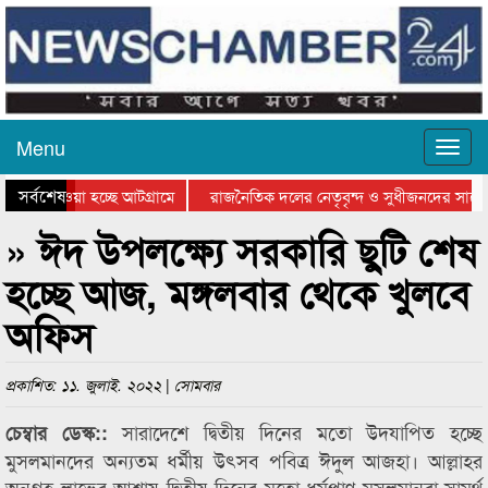
Menu
সর্বশেষ
িয়ে যাওয়া হচ্ছে আটগ্রামে
রাজনৈতিক দলের নেতৃবৃন্দ ও সুধীজনদের সাথে
তিযোগিতার পুরস্কার বিতরণ সম্পন্ন
সিলেটে বাংলাদেশ গ্রুপ থিয়েটার ফেডারেশানের ব
» ঈদ উপলক্ষ্যে সরকারি ছুটি শেষ
হচ্ছে আজ, মঙ্গলবার থেকে খুলবে
অফিস
প্রকাশিত: ১১. জুলাই. ২০২২ | সোমবার
সারাদেশে দ্বিতীয় দিনের মতো উদযাপিত হচ্ছে
চেম্বার ডেস্ক::
মুসলমানদের অন্যতম ধর্মীয় উৎসব পবিত্র ঈদুল আজহা। আল্লাহর
অনুগ্রহ লাভের আশায় দ্বিতীয় দিনের মতো ধর্মপ্রাণ মুসলমানরা সামর্থ