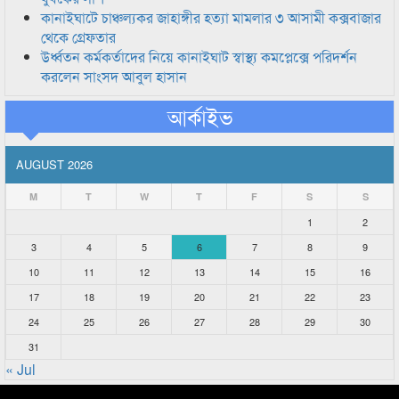
কানাইঘাটে চাঞ্চল্যকর জাহাঙ্গীর হত্যা মামলার ৩ আসামী কক্সবাজার
থেকে গ্রেফতার
উর্ধ্বতন কর্মকর্তাদের নিয়ে কানাইঘাট স্বাস্থ্য কমপ্লেক্সে পরিদর্শন
করলেন সাংসদ আবুল হাসান
আর্কাইভ
AUGUST 2026
M
T
W
T
F
S
S
1
2
3
4
5
6
7
8
9
10
11
12
13
14
15
16
17
18
19
20
21
22
23
24
25
26
27
28
29
30
31
« Jul