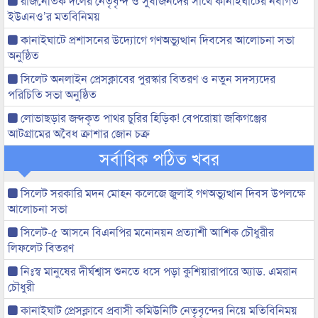
রাজনৈতিক দলের নেতৃবৃন্দ ও সুধীজনদের সাথে কানাইঘাটের নবাগত
ইউএনও’র মতবিনিময়
কানাইঘাটে প্রশাসনের উদ্যোগে গণঅভ্যুত্থান দিবসের আলোচনা সভা
অনুষ্ঠিত
সিলেট অনলাইন প্রেসক্লাবের পুরস্কার বিতরণ ও নতুন সদস্যদের
পরিচিতি সভা অনুষ্ঠিত
লোভাছড়ার জব্দকৃত পাথর চুরির হিড়িক! বেপরোয়া জকিগঞ্জের
আটগ্রামের অবৈধ ক্রাশার জোন চক্র
সর্বাধিক পঠিত খবর
সিলেট সরকারি মদন মোহন কলেজে জুলাই গণঅভ্যুত্থান দিবস উপলক্ষে
আলোচনা সভা
সিলেট-৫ আসনে বিএনপির মনোনয়ন প্রত্যাশী আশিক চৌধুরীর
লিফলেট বিতরণ
নিঃস্ব মানুষের দীর্ঘশ্বাস শুনতে ধসে পড়া কুশিয়ারাপারে অ্যাড. এমরান
চৌধুরী
কানাইঘাট প্রেসক্লাবে প্রবাসী কমিউনিটি নেতৃবৃন্দের নিয়ে মতিবিনিময়