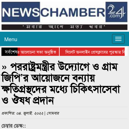
Menu
সর্বশেষ
্থান দিবসের আলোচনা সভা অনুষ্ঠিত
সিলেট অনলাইন প্রেসক্লাবের পুরস্কার বিতর
 আলোচনা সভা ও সম্মাননা প্রদান
কানাইঘাটের কিশোর আহাদের খুনি সায়েমের আ
» পররাষ্ট্রমন্ত্রীর উদ্যোগে ও গ্রাম
জিপি’র আয়োজনে বন্যায়
ক্ষতিগ্রস্থদের মধ্যে চিকিৎসাসেবা
ও ঔষধ প্রদান
প্রকাশিত: ০৪. জুলাই. ২০২২ | সোমবার
চেম্বার ডেস্ক::