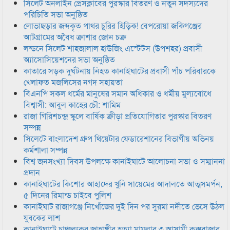
সিলেট অনলাইন প্রেসক্লাবের পুরস্কার বিতরণ ও নতুন সদস্যদের
পরিচিতি সভা অনুষ্ঠিত
লোভাছড়ার জব্দকৃত পাথর চুরির হিড়িক! বেপরোয়া জকিগঞ্জের
আটগ্রামের অবৈধ ক্রাশার জোন চক্র
লন্ডনে সিলেট শাহজালাল হাউজিং এস্টেটস (উপশহর) প্রবাসী
অ্যাসোসিয়েশনের সভা অনুষ্ঠিত
কাতারে সড়ক দুর্ঘটনায় নিহত কানাইঘাটের প্রবাসী পাঁচ পরিবারকে
খেলাফত মজলিসের নগদ সহায়তা
বিএনপি সকল ধর্মের মানুষের সমান অধিকার ও ধর্মীয় মুল্যবোধে
বিশ্বাসী: আবুল কাহের চৌ: শামিম
রাজা গিরিশচন্দ্র স্কুলে বার্ষিক ক্রীড়া প্রতিযোগিতার পুরস্কার বিতরণ
সম্পন্ন
সিলেটে বাংলাদেশ গ্রুপ থিয়েটার ফেডারেশানের বিভাগীয় অভিনয়
কর্মশালা সম্পন্ন
বিশ্ব জনসংখ্যা দিবস উপলক্ষে কানাইঘাটে আলোচনা সভা ও সম্মাননা
প্রদান
কানাইঘাটের কিশোর আহাদের খুনি সায়েমের আদালতে আত্মসমর্পন,
৫ দিনের রিমান্ড চাইবে পুলিশ
কানাইঘাট রাজাগঞ্জে নিখোঁজের দুই দিন পর সুরমা নদীতে ভেসে উঠল
যুবকের লাশ
কানাইঘাটে চাঞ্চল্যকর জাহাঙ্গীর হত্যা মামলার ৩ আসামী কক্সবাজার