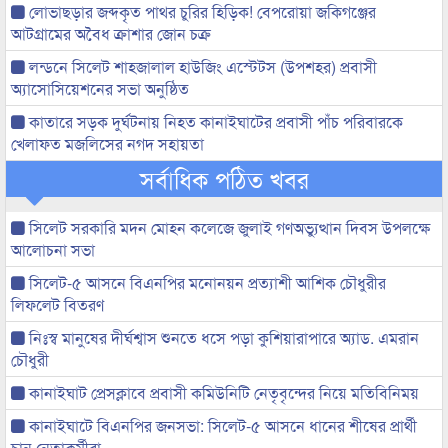
লোভাছড়ার জব্দকৃত পাথর চুরির হিড়িক! বেপরোয়া জকিগঞ্জের
আটগ্রামের অবৈধ ক্রাশার জোন চক্র
লন্ডনে সিলেট শাহজালাল হাউজিং এস্টেটস (উপশহর) প্রবাসী
অ্যাসোসিয়েশনের সভা অনুষ্ঠিত
কাতারে সড়ক দুর্ঘটনায় নিহত কানাইঘাটের প্রবাসী পাঁচ পরিবারকে
খেলাফত মজলিসের নগদ সহায়তা
সর্বাধিক পঠিত খবর
সিলেট সরকারি মদন মোহন কলেজে জুলাই গণঅভ্যুত্থান দিবস উপলক্ষে
আলোচনা সভা
সিলেট-৫ আসনে বিএনপির মনোনয়ন প্রত্যাশী আশিক চৌধুরীর
লিফলেট বিতরণ
নিঃস্ব মানুষের দীর্ঘশ্বাস শুনতে ধসে পড়া কুশিয়ারাপারে অ্যাড. এমরান
চৌধুরী
কানাইঘাট প্রেসক্লাবে প্রবাসী কমিউনিটি নেতৃবৃন্দের নিয়ে মতিবিনিময়
কানাইঘাটে বিএনপির জনসভা: সিলেট-৫ আসনে ধানের শীষের প্রার্থী
চান নেতাকর্মীরা