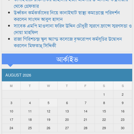
থেকে গ্রেফতার
উর্ধ্বতন কর্মকর্তাদের নিয়ে কানাইঘাট স্বাস্থ্য কমপ্লেক্সে পরিদর্শন
করলেন সাংসদ আবুল হাসান
সাবেক এমপি মাওলানা ফরিদ উদ্দিন চৌধুরী স্মরণে ফ্রান্সে স্মরণসভা ও
দোয়া মাহফিল
রাজা গিরিশচন্দ্র স্কুল অ্যান্ড কলেজে বৃক্ষরোপণ কর্মসূচির উদ্বোধন
করলেন মিফতাহ্ সিদ্দিকী
আর্কাইভ
AUGUST 2026
M
T
W
T
F
S
S
1
2
3
4
5
6
7
8
9
10
11
12
13
14
15
16
17
18
19
20
21
22
23
24
25
26
27
28
29
30