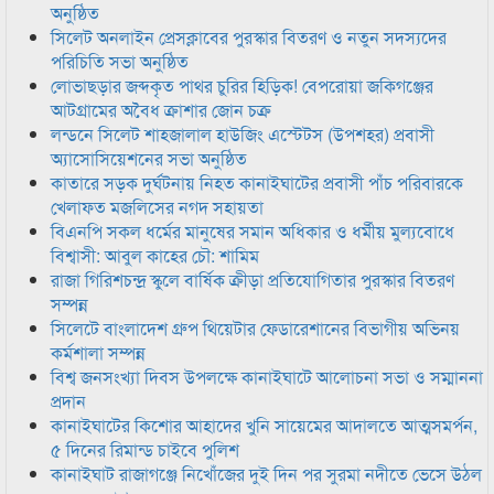
অনুষ্ঠিত
সিলেট অনলাইন প্রেসক্লাবের পুরস্কার বিতরণ ও নতুন সদস্যদের
পরিচিতি সভা অনুষ্ঠিত
লোভাছড়ার জব্দকৃত পাথর চুরির হিড়িক! বেপরোয়া জকিগঞ্জের
আটগ্রামের অবৈধ ক্রাশার জোন চক্র
লন্ডনে সিলেট শাহজালাল হাউজিং এস্টেটস (উপশহর) প্রবাসী
অ্যাসোসিয়েশনের সভা অনুষ্ঠিত
কাতারে সড়ক দুর্ঘটনায় নিহত কানাইঘাটের প্রবাসী পাঁচ পরিবারকে
খেলাফত মজলিসের নগদ সহায়তা
বিএনপি সকল ধর্মের মানুষের সমান অধিকার ও ধর্মীয় মুল্যবোধে
বিশ্বাসী: আবুল কাহের চৌ: শামিম
রাজা গিরিশচন্দ্র স্কুলে বার্ষিক ক্রীড়া প্রতিযোগিতার পুরস্কার বিতরণ
সম্পন্ন
সিলেটে বাংলাদেশ গ্রুপ থিয়েটার ফেডারেশানের বিভাগীয় অভিনয়
কর্মশালা সম্পন্ন
বিশ্ব জনসংখ্যা দিবস উপলক্ষে কানাইঘাটে আলোচনা সভা ও সম্মাননা
প্রদান
কানাইঘাটের কিশোর আহাদের খুনি সায়েমের আদালতে আত্মসমর্পন,
৫ দিনের রিমান্ড চাইবে পুলিশ
কানাইঘাট রাজাগঞ্জে নিখোঁজের দুই দিন পর সুরমা নদীতে ভেসে উঠল