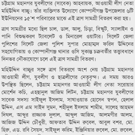
চট্টগ্রাম মহানগর যুবলীগের (সাবেক) আহবায়ক, আওয়ামী লীগ নেতা
মহিউদ্দিন বাচ্চু। তাঁর ব্যক্তিগত উদ্যোগে কোম্পানীগঞ্জ উপজেলার ৬টি
ইউনিয়নের ১৫’শ পরিবারের মাঝে এই ত্রাণ সামগ্রী বিতরণ করা হয়।
ত্রাণ সামগ্রীর মধ্যে ছিল চাল, ডাল, আলু, চিড়া, বিস্কুট, স্যালাইন ও
পানি বিশুদ্ধকরণ ট্যাবলেট ও মিনারেল ওয়াটার। সিলেট জেলা
পুলিশের সিলেট জেলা পুলিশ সুপার মোহাম্মদ ফরিদ উদ্দিনের
সহযোগিতায় ও কোম্পানীগঞ্জ থানার ওসি সুকান্ত চক্রবর্তীর তত্ত্বাবধানে
দিনভর নৌকাযোগে চলে এই ত্রাণ সামগ্রী বিতরণ।
মহিউদ্দিন বাচ্চুর সঙ্গে ত্রাণ বিতরণে অংশ নেয় চট্টগ্রাম মহানগর
আওয়ামী লীগ, যুবলীগ ও ছাত্রলীগের নেতৃবৃন্দ। এ সময় আরও
উপস্থিত ছিলেন, চট্টগ্রাম মাহানগর আওয়ামী লীগ নেতা সরোয়ার
মোর্শেদ কচি, এহছানুল আজিম লিটন, চট্টগ্রাম মহানগর যুবলীগের
সাবেক সদস্য সাইফুল ইসলাম, সাখাওয়াত হোসেন স্বপন, হেলাল
উদ্দিন, এস এম সাইদ সুমন, শহীদুল ইসলাম শামীম, সালেহ আহমদ
দিঘল, আব্দুর রাজ্জাক দুলাল, আব্দুল আজিম, আলমগীর আলম,
আজিজ উদ্দিন চৌধুরী, আফতাব উদ্দিন রুবেল, আবুল বশর, মো.
হিরু, এড. রবি সৈয়দ, সাইফুল করিম, ইঞ্জিনিয়ার রুবেল, মো. রুবেল,