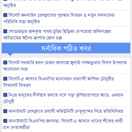
অনুষ্ঠিত
সিলেট অনলাইন প্রেসক্লাবের পুরস্কার বিতরণ ও নতুন সদস্যদের
পরিচিতি সভা অনুষ্ঠিত
লোভাছড়ার জব্দকৃত পাথর চুরির হিড়িক! বেপরোয়া জকিগঞ্জের
আটগ্রামের অবৈধ ক্রাশার জোন চক্র
সর্বাধিক পঠিত খবর
সিলেট সরকারি মদন মোহন কলেজে জুলাই গণঅভ্যুত্থান দিবস উপলক্ষে
আলোচনা সভা
সিলেট-৫ আসনে বিএনপির মনোনয়ন প্রত্যাশী আশিক চৌধুরীর
লিফলেট বিতরণ
নিঃস্ব মানুষের দীর্ঘশ্বাস শুনতে ধসে পড়া কুশিয়ারাপারে অ্যাড. এমরান
চৌধুরী
কানাইঘাট প্রেসক্লাবে প্রবাসী কমিউনিটি নেতৃবৃন্দের নিয়ে মতিবিনিময়
কানাইঘাটে বিএনপির জনসভা: সিলেট-৫ আসনে ধানের শীষের প্রার্থী
চান নেতাকর্মীরা