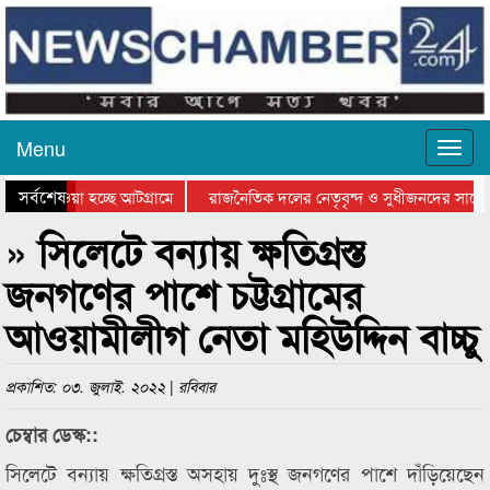
Menu
সর্বশেষ
িয়ে যাওয়া হচ্ছে আটগ্রামে
রাজনৈতিক দলের নেতৃবৃন্দ ও সুধীজনদের সাথে 
িযোগিতার পুরস্কার বিতরণ সম্পন্ন
সিলেটে বাংলাদেশ গ্রুপ থিয়েটার ফেডারেশানের বি
» সিলেটে বন্যায় ক্ষতিগ্রস্ত
জনগণের পাশে চট্টগ্রামের
আওয়ামীলীগ নেতা মহিউদ্দিন বাচ্চু
প্রকাশিত: ০৩. জুলাই. ২০২২ | রবিবার
চেম্বার ডেস্ক::
সিলেটে বন্যায় ক্ষতিগ্রস্ত অসহায় দুঃস্থ জনগণের পাশে দাঁড়িয়েছেন