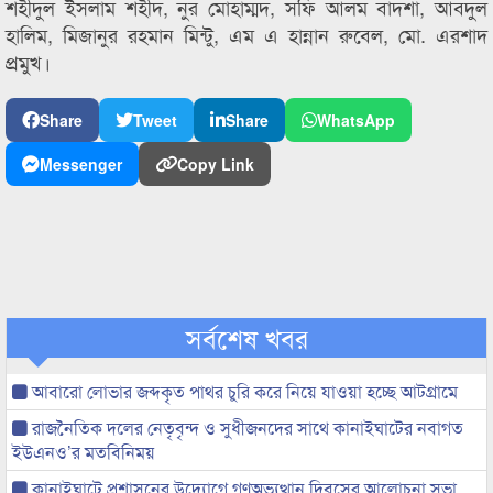
শহীদুল ইসলাম শহীদ, নুর মোহাম্মদ, সফি আলম বাদশা, আবদুল
হালিম, মিজানুর রহমান মিন্টু, এম এ হান্নান রুবেল, মো. এরশাদ
প্রমুখ।
Share
Tweet
Share
WhatsApp
Messenger
Copy Link
সর্বশেষ খবর
আবারো লোভার জব্দকৃত পাথর চুরি করে নিয়ে যাওয়া হচ্ছে আটগ্রামে
রাজনৈতিক দলের নেতৃবৃন্দ ও সুধীজনদের সাথে কানাইঘাটের নবাগত
ইউএনও’র মতবিনিময়
কানাইঘাটে প্রশাসনের উদ্যোগে গণঅভ্যুত্থান দিবসের আলোচনা সভা