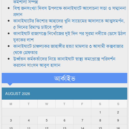
কর্মশালা সম্পন্ন
বিশ্ব জনসংখ্যা দিবস উপলক্ষে কানাইঘাটে আলোচনা সভা ও সম্মাননা
প্রদান
কানাইঘাটের কিশোর আহাদের খুনি সায়েমের আদালতে আত্মসমর্পন,
৫ দিনের রিমান্ড চাইবে পুলিশ
কানাইঘাট রাজাগঞ্জে নিখোঁজের দুই দিন পর সুরমা নদীতে ভেসে উঠল
যুবকের লাশ
কানাইঘাটে চাঞ্চল্যকর জাহাঙ্গীর হত্যা মামলার ৩ আসামী কক্সবাজার
থেকে গ্রেফতার
উর্ধ্বতন কর্মকর্তাদের নিয়ে কানাইঘাট স্বাস্থ্য কমপ্লেক্সে পরিদর্শন
করলেন সাংসদ আবুল হাসান
আর্কাইভ
AUGUST 2026
M
T
W
T
F
S
S
1
2
3
4
5
6
7
8
9
10
11
12
13
14
15
16