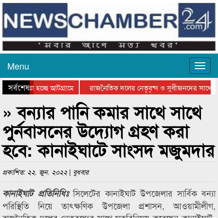
Menu
সর্বশেষ
ে যাওয়া হচ্ছে আটগ্রামে
রাজনৈতিক দলের নেতৃবৃন্দ ও সুধীজনদের সাথে কা
যোগিতার পুরস্কার বিতরণ সম্পন্ন
সিলেটে বাংলাদেশ গ্রুপ থিয়েটার ফেডারেশানের বিভ
» বন্যার পানি কমার সাথে সাথে
পুর্নবাসনের উদ্যোগ গ্রহণ করা
হবে: কানাইঘাটে সাংসদ মজুমদার
প্রকাশিত: ২২. জুন. ২০২২ | বুধবার
সিলেটের কানাইঘাট উপজেলার সার্বিক বন্যা
কানাইঘাট প্রতিনিধিঃ
পরিস্থিতি নিয়ে তাৎক্ষণিক উপজেলা প্রশাসন, আওয়ামীলীগ,
রাজনৈতিক দলের নেতৃবৃন্দের সাথে মতবিনিময় করেছেন কানাইঘাট-