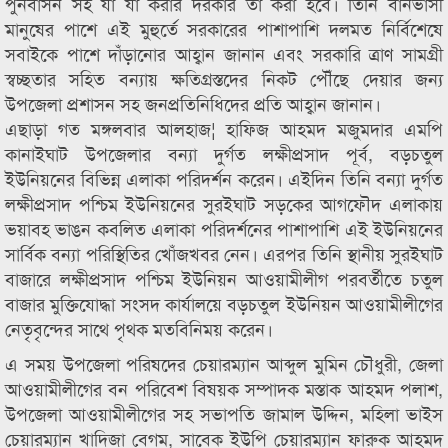
পুর্নবাসন সহ যা যা করার দরকার তা করা হবে। তিনি বানভাসী
মানুষের পাশে এই মুহুর্তে সরকারের পাশাপাশি দলমত নির্বিশেষে
সবাইকে পাশে দাঁড়ানোর আহ্বান জানান এবং সরকারি ত্রাণ সামগ্রী
স্বচ্ছতার সহিত বন্যায় ক্ষতিগ্রস্তদের নিকট পৌঁছে দেয়ার জন্য
উপজেলা প্রশাসন সহ জনপ্রতিনিধিদের প্রতি আহ্বান জানান।
এছাড়া গত মঙ্গলবার আলহাজ¦ হাফিজ আহমদ মজুমদার এমপি
কানাইঘাট উপজেলার বন্যা দুর্গত লক্ষীপ্রসাদ পূর্ব, বড়চতুল
ইউনিয়নের বিভিন্ন এলাকা পরিদর্শন করেন। এইদিন তিনি বন্যা দুর্গত
লক্ষীপ্রসাদ পশ্চিম ইউনিয়নের সুরইঘাট সড়কের আগফৌদ এলাকায়
ভয়াবহ ভাঙন কবলিত এলাকা পরিদর্শনের পাশাপাশি এই ইউনিয়নের
সার্বিক বন্যা পরিস্থিতির খোঁজখবর নেন। এরপর তিনি স্থানীয় সুরইঘাট
বাজারে লক্ষীপ্রসাদ পশ্চিম ইউনিয়ন আওয়ামীলীগ পরবর্তীতে চতুল
বাজার মুক্তিযোদ্ধা সংসদ কার্যালয়ে বড়চতুল ইউনিয়ন আওয়ামীলীগের
নেতৃবৃন্দের সাথে পৃথক মতবিনিময় করেন।
এ সময় উপজেলা পরিষদের চেয়ারম্যান আব্দুল মুমিন চৌধুরী, জেলা
আওয়ামীলীগের বন পরিবেশ বিষয়ক সম্পাদক মস্তাক আহমদ পলাশ,
উপজেলা আওয়ামীলীগের সহ সভাপতি জামাল উদ্দিন, মহিলা ভাইস
চেয়ারম্যান খাদিজা বেগম, সাবেক ইউপি চেয়ারম্যান ফারুক আহমদ