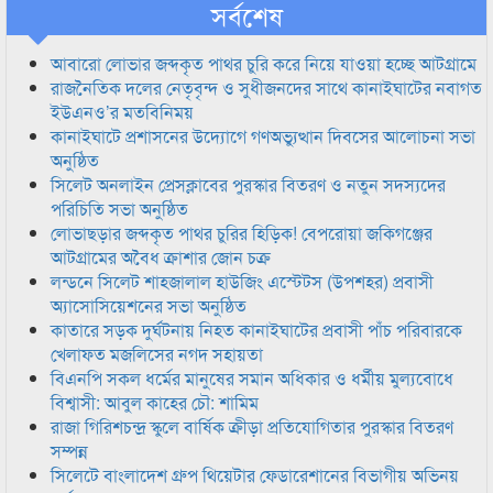
সর্বশেষ
আবারো লোভার জব্দকৃত পাথর চুরি করে নিয়ে যাওয়া হচ্ছে আটগ্রামে
রাজনৈতিক দলের নেতৃবৃন্দ ও সুধীজনদের সাথে কানাইঘাটের নবাগত
ইউএনও’র মতবিনিময়
কানাইঘাটে প্রশাসনের উদ্যোগে গণঅভ্যুত্থান দিবসের আলোচনা সভা
অনুষ্ঠিত
সিলেট অনলাইন প্রেসক্লাবের পুরস্কার বিতরণ ও নতুন সদস্যদের
পরিচিতি সভা অনুষ্ঠিত
লোভাছড়ার জব্দকৃত পাথর চুরির হিড়িক! বেপরোয়া জকিগঞ্জের
আটগ্রামের অবৈধ ক্রাশার জোন চক্র
লন্ডনে সিলেট শাহজালাল হাউজিং এস্টেটস (উপশহর) প্রবাসী
অ্যাসোসিয়েশনের সভা অনুষ্ঠিত
কাতারে সড়ক দুর্ঘটনায় নিহত কানাইঘাটের প্রবাসী পাঁচ পরিবারকে
খেলাফত মজলিসের নগদ সহায়তা
বিএনপি সকল ধর্মের মানুষের সমান অধিকার ও ধর্মীয় মুল্যবোধে
বিশ্বাসী: আবুল কাহের চৌ: শামিম
রাজা গিরিশচন্দ্র স্কুলে বার্ষিক ক্রীড়া প্রতিযোগিতার পুরস্কার বিতরণ
সম্পন্ন
সিলেটে বাংলাদেশ গ্রুপ থিয়েটার ফেডারেশানের বিভাগীয় অভিনয়