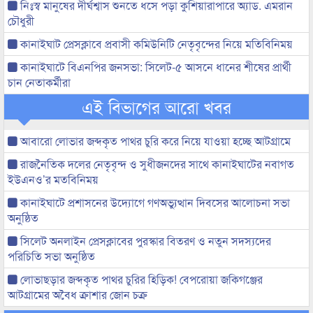
নিঃস্ব মানুষের দীর্ঘশ্বাস শুনতে ধসে পড়া কুশিয়ারাপারে অ্যাড. এমরান
চৌধুরী
কানাইঘাট প্রেসক্লাবে প্রবাসী কমিউনিটি নেতৃবৃন্দের নিয়ে মতিবিনিময়
কানাইঘাটে বিএনপির জনসভা: সিলেট-৫ আসনে ধানের শীষের প্রার্থী
চান নেতাকর্মীরা
এই বিভাগের আরো খবর
আবারো লোভার জব্দকৃত পাথর চুরি করে নিয়ে যাওয়া হচ্ছে আটগ্রামে
রাজনৈতিক দলের নেতৃবৃন্দ ও সুধীজনদের সাথে কানাইঘাটের নবাগত
ইউএনও’র মতবিনিময়
কানাইঘাটে প্রশাসনের উদ্যোগে গণঅভ্যুত্থান দিবসের আলোচনা সভা
অনুষ্ঠিত
সিলেট অনলাইন প্রেসক্লাবের পুরস্কার বিতরণ ও নতুন সদস্যদের
পরিচিতি সভা অনুষ্ঠিত
লোভাছড়ার জব্দকৃত পাথর চুরির হিড়িক! বেপরোয়া জকিগঞ্জের
আটগ্রামের অবৈধ ক্রাশার জোন চক্র