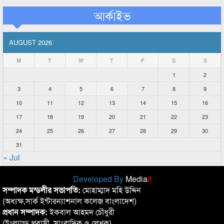
আর্কাইভ
AUGUST 2026
M
T
W
T
F
S
S
1
2
3
4
5
6
7
8
9
10
11
12
13
14
15
16
17
18
19
20
21
22
23
24
25
26
27
28
29
30
31
« Jul
Developed By
Media
it
সম্পাদক মন্ডলীর সভাপতি:
মোহাম্মাদ মহি উদ্দিন
(অধ্যক্ষ,সার্ক ইন্টারন্যাশনাল কলেজ বাংলাদেশ)
প্রধান সম্পাদক:
ইকবাল আহমদ চৌধুরী
(ইংল্যান্ড প্রবাসী, সাংবাদিক ও লেখক)