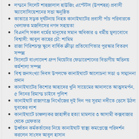
লন্ডনে সিলেট শাহজালাল হাউজিং এস্টেটস (উপশহর) প্রবাসী
অ্যাসোসিয়েশনের সভা অনুষ্ঠিত
কাতারে সড়ক দুর্ঘটনায় নিহত কানাইঘাটের প্রবাসী পাঁচ পরিবারকে
খেলাফত মজলিসের নগদ সহায়তা
বিএনপি সকল ধর্মের মানুষের সমান অধিকার ও ধর্মীয় মুল্যবোধে
বিশ্বাসী: আবুল কাহের চৌ: শামিম
রাজা গিরিশচন্দ্র স্কুলে বার্ষিক ক্রীড়া প্রতিযোগিতার পুরস্কার বিতরণ
সম্পন্ন
সিলেটে বাংলাদেশ গ্রুপ থিয়েটার ফেডারেশানের বিভাগীয় অভিনয়
কর্মশালা সম্পন্ন
বিশ্ব জনসংখ্যা দিবস উপলক্ষে কানাইঘাটে আলোচনা সভা ও সম্মাননা
প্রদান
কানাইঘাটের কিশোর আহাদের খুনি সায়েমের আদালতে আত্মসমর্পন,
৫ দিনের রিমান্ড চাইবে পুলিশ
কানাইঘাট রাজাগঞ্জে নিখোঁজের দুই দিন পর সুরমা নদীতে ভেসে উঠল
যুবকের লাশ
কানাইঘাটে চাঞ্চল্যকর জাহাঙ্গীর হত্যা মামলার ৩ আসামী কক্সবাজার
থেকে গ্রেফতার
উর্ধ্বতন কর্মকর্তাদের নিয়ে কানাইঘাট স্বাস্থ্য কমপ্লেক্সে পরিদর্শন
করলেন সাংসদ আবুল হাসান