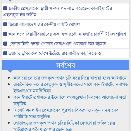
জাতীয় প্রেসক্লাবের স্থায়ী সদস্য পদ লাভ করেছেন কানাইঘাটের
এহসানুল হক জসীম
জিরো বাংলাদেশ এর কেন্দ্রীয় কমিটি ঘোষণা
আদালতে বিয়ানীবাজারের এক ‘হত্যাচেষ্টা মামলা’র চার্জশীট দিল পুলিশ
‘সেনাবাহিনী পদক’ পেলেন সেনাপ্রধান ওয়াকার-উজ-জামান
ভয়াবহ ভূমিকম্পে কেঁপে উঠেছে রাজধানী ঢাকা, নিহত ৩
সর্বশেষ
আবারো লোভার জব্দকৃত পাথর চুরি করে নিয়ে যাওয়া হচ্ছে আটগ্রামে
রাজনৈতিক দলের নেতৃবৃন্দ ও সুধীজনদের সাথে কানাইঘাটের নবাগত
ইউএনও’র মতবিনিময়
কানাইঘাটে প্রশাসনের উদ্যোগে গণঅভ্যুত্থান দিবসের আলোচনা সভা
অনুষ্ঠিত
সিলেট অনলাইন প্রেসক্লাবের পুরস্কার বিতরণ ও নতুন সদস্যদের
পরিচিতি সভা অনুষ্ঠিত
লোভাছড়ার জব্দকৃত পাথর চুরির হিড়িক! বেপরোয়া জকিগঞ্জের
আটগ্রামের অবৈধ ক্রাশার জোন চক্র