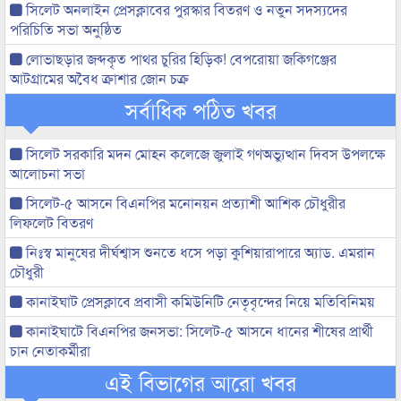
সিলেট অনলাইন প্রেসক্লাবের পুরস্কার বিতরণ ও নতুন সদস্যদের
পরিচিতি সভা অনুষ্ঠিত
লোভাছড়ার জব্দকৃত পাথর চুরির হিড়িক! বেপরোয়া জকিগঞ্জের
আটগ্রামের অবৈধ ক্রাশার জোন চক্র
সর্বাধিক পঠিত খবর
সিলেট সরকারি মদন মোহন কলেজে জুলাই গণঅভ্যুত্থান দিবস উপলক্ষে
আলোচনা সভা
সিলেট-৫ আসনে বিএনপির মনোনয়ন প্রত্যাশী আশিক চৌধুরীর
লিফলেট বিতরণ
নিঃস্ব মানুষের দীর্ঘশ্বাস শুনতে ধসে পড়া কুশিয়ারাপারে অ্যাড. এমরান
চৌধুরী
কানাইঘাট প্রেসক্লাবে প্রবাসী কমিউনিটি নেতৃবৃন্দের নিয়ে মতিবিনিময়
কানাইঘাটে বিএনপির জনসভা: সিলেট-৫ আসনে ধানের শীষের প্রার্থী
চান নেতাকর্মীরা
এই বিভাগের আরো খবর