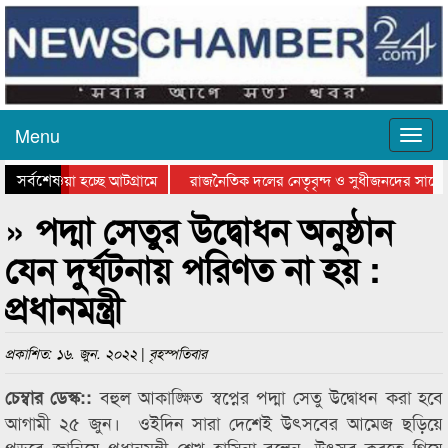
Menu
সর্বশেষ
িয়ে যাওয়া হচ্ছে আটগ্রামে
রাজনৈতিক দলের নেতৃবৃন্দ ও সুধীজনদের সাথে 
তিযোগিতার পুরস্কার বিতরণ সম্পন্ন
সিলেটে বাংলাদেশ গ্রুপ থিয়েটার ফেডারেশানের ব
» পদ্মা সেতুর উদ্বোধন অনুষ্ঠান
যেন দুর্ঘটনায় পরিণত না হয় :
প্রধানমন্ত্রী
প্রকাশিত: ১৬. জুন. ২০২২ | বৃহস্পতিবার
বহুল আকাঙ্ক্ষিত স্বপ্নের পদ্মা সেতু উদ্বোধন করা হবে
চেম্বার ডেস্ক::
আগামী ২৫ জুন। ওইদিন সারা দেশেই উৎসবের আমেজ ছড়িয়ে
পড়বে জানিয়ে প্রধানমন্ত্রী শেখ হাসিনা বলেন, উৎসব করতে গিয়ে