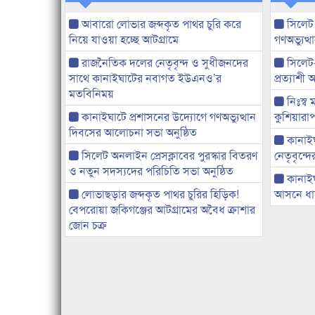
আবারো লোভার জব্দকৃত পাথর চুরি করে
সিলেট
নিয়ে যাওয়া হচ্ছে আটগ্রামে
গণঅভ্যুত
রাজনৈতিক দলের নেতৃবৃন্দ ও সুধীজনদের
সিলেট
সাথে কানাইঘাটের নবাগত ইউএনও’র
প্রত্যাশ
মতবিনিময়
নিঃস্ব 
কানাইঘাটে প্রশাসনের উদ্যোগে গণঅভ্যুত্থান
কুশিয়ারাপ
দিবসের আলোচনা সভা অনুষ্ঠিত
কানাইঘা
সিলেট অনলাইন প্রেসক্লাবের পুরস্কার বিতরণ
নেতৃবৃন্দ
ও নতুন সদস্যদের পরিচিতি সভা অনুষ্ঠিত
কানাই
লোভাছড়ার জব্দকৃত পাথর চুরির হিড়িক!
আসনে ধানে
বেপরোয়া জকিগঞ্জের আটগ্রামের অবৈধ ক্রাশার
জোন চক্র