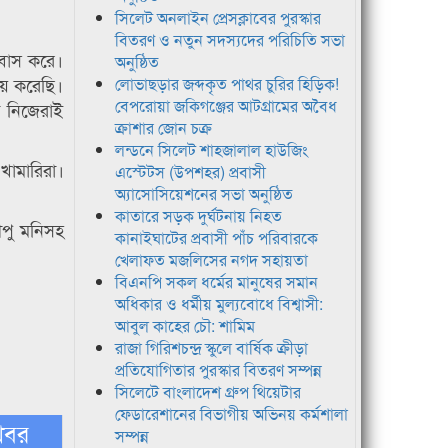
সিলেট অনলাইন প্রেসক্লাবের পুরস্কার
বিতরণ ও নতুন সদস্যদের পরিচিতি সভা
 বাস করে।
অনুষ্ঠিত
যয় করেছি।
লোভাছড়ার জব্দকৃত পাথর চুরির হিড়িক!
বেপরোয়া জকিগঞ্জের আটগ্রামের অবৈধ
া নিজেরাই
ক্রাশার জোন চক্র
লন্ডনে সিলেট শাহজালাল হাউজিং
খামারিরা।
এস্টেটস (উপশহর) প্রবাসী
অ্যাসোসিয়েশনের সভা অনুষ্ঠিত
কাতারে সড়ক দুর্ঘটনায় নিহত
 দীপু মনিসহ
কানাইঘাটের প্রবাসী পাঁচ পরিবারকে
খেলাফত মজলিসের নগদ সহায়তা
বিএনপি সকল ধর্মের মানুষের সমান
অধিকার ও ধর্মীয় মুল্যবোধে বিশ্বাসী:
আবুল কাহের চৌ: শামিম
রাজা গিরিশচন্দ্র স্কুলে বার্ষিক ক্রীড়া
প্রতিযোগিতার পুরস্কার বিতরণ সম্পন্ন
সিলেটে বাংলাদেশ গ্রুপ থিয়েটার
ফেডারেশানের বিভাগীয় অভিনয় কর্মশালা
খবর
সম্পন্ন