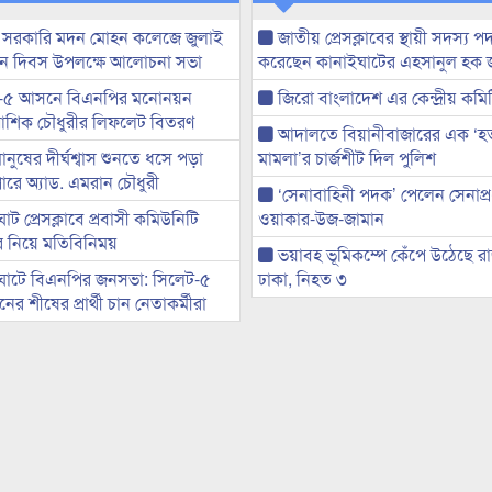
 সরকারি মদন মোহন কলেজে জুলাই
জাতীয় প্রেসক্লাবের স্থায়ী সদস্য প
্থান দিবস উপলক্ষে আলোচনা সভা
করেছেন কানাইঘাটের এহসানুল হক 
-৫ আসনে বিএনপির মনোনয়ন
জিরো বাংলাদেশ এর কেন্দ্রীয় কমি
ী আশিক চৌধুরীর লিফলেট বিতরণ
আদালতে বিয়ানীবাজারের এক ‘হত্য
মানুষের দীর্ঘশ্বাস শুনতে ধসে পড়া
মামলা’র চার্জশীট দিল পুলিশ
ারে অ্যাড. এমরান চৌধুরী
‘সেনাবাহিনী পদক’ পেলেন সেনাপ্
ট প্রেসক্লাবে প্রবাসী কমিউনিটি
ওয়াকার-উজ-জামান
ের নিয়ে মতিবিনিময়
ভয়াবহ ভূমিকম্পে কেঁপে উঠেছে র
ঘাটে বিএনপির জনসভা: সিলেট-৫
ঢাকা, নিহত ৩
র শীষের প্রার্থী চান নেতাকর্মীরা