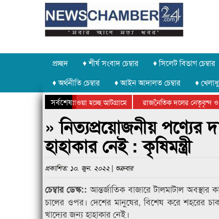
প্রচ্ছদ
♦ শীর্ষ সংবাদ চেম্বার
♦ সিলেট বিভাগ চেম্বার
♦ অর্থনীতি চেম্বার
♦ আইন আদালত চেম্বার
♦ খেলাধু
সর্বশেষ
 পাথর চুরি করে নিয়ে যাওয়া হচ্ছে আটগ্রামে
রাজনৈতিক দলের নেতৃবৃন্দ ও
 বার্ষিক ক্রীড়া প্রতিযোগিতার পুরস্কার বিতরণ সম্পন্ন
সিলেটে বাংলাদেশ গ্রুপ থিয়ে
» নিত্যপ্রয়োজনীয় পণ্যের 
হাহাকার নেই : কৃষিমন্ত্রী
প্রকাশিত: ১০. জুন. ২০২২ | শুক্রবার
আন্তর্জাতিক বাজারে টালমাটাল অবস্থার 
চেম্বার ডেস্ক::
চালের ওপর। দেশের মানুষের, বিশেষ করে শহরের চাকর
খাদ্যের জন্য হাহাকার নেই।