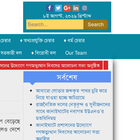
৮ই আগস্ট, ২০২৬ খ্রিস্টাব্দ
চেম্বার
♦ তথ্যপ্রযুক্তি চেম্বার
♦ ধর্ম চেম্বার
 সরকারী দল
♦ বিরোধী দল
Our Team
নের উদ্যোগে গণঅভ্যুত্থান দিবসের আলোচনা সভা অনুষ্ঠিত
সিলেট অনলাইন প্রেস
সর্বশেষ
আবারো লোভার জব্দকৃত পাথর চুরি করে
নিয়ে যাওয়া হচ্ছে আটগ্রামে
রাজনৈতিক দলের নেতৃবৃন্দ ও সুধীজনদের
সাথে কানাইঘাটের নবাগত ইউএনও’র
মতবিনিময়
াপ বেড়েছে
কানাইঘাটে প্রশাসনের উদ্যোগে
ড়লেও দেশে
গণঅভ্যুত্থান দিবসের আলোচনা সভা
অনুষ্ঠিত