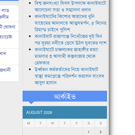
বিশ্ব জনসংখ্যা দিবস উপলক্ষে কানাইঘাটে
আলোচনা সভা ও সম্মাননা প্রদান
দ লাভ
কানাইঘাটের কিশোর আহাদের খুনি
জসীম
সায়েমের আদালতে আত্মসমর্পন, ৫ দিনের
টি ঘোষণা
রিমান্ড চাইবে পুলিশ
কানাইঘাট রাজাগঞ্জে নিখোঁজের দুই দিন
াচেষ্টা
পর সুরমা নদীতে ভেসে উঠল যুবকের লাশ
কানাইঘাটে চাঞ্চল্যকর জাহাঙ্গীর হত্যা
রধান
মামলার ৩ আসামী কক্সবাজার থেকে
গ্রেফতার
উর্ধ্বতন কর্মকর্তাদের নিয়ে কানাইঘাট
াজধানী
স্বাস্থ্য কমপ্লেক্সে পরিদর্শন করলেন সাংসদ
আবুল হাসান
আর্কাইভ
AUGUST 2026
M
T
W
T
F
S
S
1
2