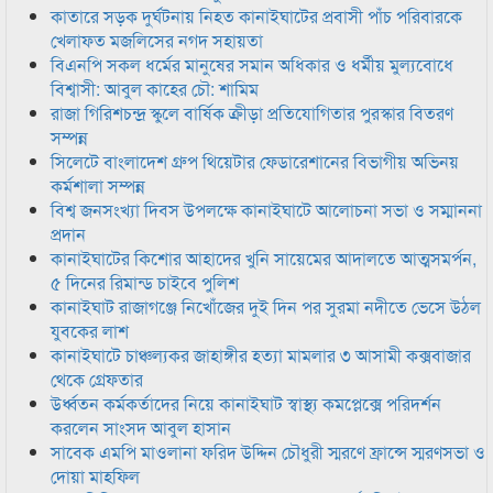
কাতারে সড়ক দুর্ঘটনায় নিহত কানাইঘাটের প্রবাসী পাঁচ পরিবারকে
খেলাফত মজলিসের নগদ সহায়তা
বিএনপি সকল ধর্মের মানুষের সমান অধিকার ও ধর্মীয় মুল্যবোধে
বিশ্বাসী: আবুল কাহের চৌ: শামিম
রাজা গিরিশচন্দ্র স্কুলে বার্ষিক ক্রীড়া প্রতিযোগিতার পুরস্কার বিতরণ
সম্পন্ন
সিলেটে বাংলাদেশ গ্রুপ থিয়েটার ফেডারেশানের বিভাগীয় অভিনয়
কর্মশালা সম্পন্ন
বিশ্ব জনসংখ্যা দিবস উপলক্ষে কানাইঘাটে আলোচনা সভা ও সম্মাননা
প্রদান
কানাইঘাটের কিশোর আহাদের খুনি সায়েমের আদালতে আত্মসমর্পন,
৫ দিনের রিমান্ড চাইবে পুলিশ
কানাইঘাট রাজাগঞ্জে নিখোঁজের দুই দিন পর সুরমা নদীতে ভেসে উঠল
যুবকের লাশ
কানাইঘাটে চাঞ্চল্যকর জাহাঙ্গীর হত্যা মামলার ৩ আসামী কক্সবাজার
থেকে গ্রেফতার
উর্ধ্বতন কর্মকর্তাদের নিয়ে কানাইঘাট স্বাস্থ্য কমপ্লেক্সে পরিদর্শন
করলেন সাংসদ আবুল হাসান
সাবেক এমপি মাওলানা ফরিদ উদ্দিন চৌধুরী স্মরণে ফ্রান্সে স্মরণসভা ও
দোয়া মাহফিল