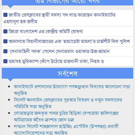
জাতীয় প্রেসক্লাবের স্থায়ী সদস্য পদ লাভ করেছেন কানাইঘাটের
এহসানুল হক জসীম
জিরো বাংলাদেশ এর কেন্দ্রীয় কমিটি ঘোষণা
আদালতে বিয়ানীবাজারের এক ‘হত্যাচেষ্টা মামলা’র চার্জশীট দিল পুলিশ
‘সেনাবাহিনী পদক’ পেলেন সেনাপ্রধান ওয়াকার-উজ-জামান
ভয়াবহ ভূমিকম্পে কেঁপে উঠেছে রাজধানী ঢাকা, নিহত ৩
সর্বশেষ
কানাইঘাটে প্রশাসনের উদ্যোগে গণঅভ্যুত্থান দিবসের আলোচনা সভা
অনুষ্ঠিত
সিলেট অনলাইন প্রেসক্লাবের পুরস্কার বিতরণ ও নতুন সদস্যদের
পরিচিতি সভা অনুষ্ঠিত
লোভাছড়ার জব্দকৃত পাথর চুরির হিড়িক! বেপরোয়া জকিগঞ্জের
আটগ্রামের অবৈধ ক্রাশার জোন চক্র
লন্ডনে সিলেট শাহজালাল হাউজিং এস্টেটস (উপশহর) প্রবাসী
অ্যাসোসিয়েশনের সভা অনুষ্ঠিত