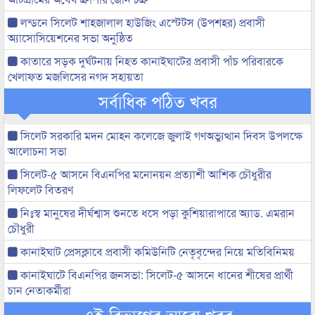
লন্ডনে সিলেট শাহজালাল হাউজিং এস্টেটস (উপশহর) প্রবাসী
অ্যাসোসিয়েশনের সভা অনুষ্ঠিত
কাতারে সড়ক দুর্ঘটনায় নিহত কানাইঘাটের প্রবাসী পাঁচ পরিবারকে
খেলাফত মজলিসের নগদ সহায়তা
সর্বাধিক পঠিত খবর
সিলেট সরকারি মদন মোহন কলেজে জুলাই গণঅভ্যুত্থান দিবস উপলক্ষে
আলোচনা সভা
সিলেট-৫ আসনে বিএনপির মনোনয়ন প্রত্যাশী আশিক চৌধুরীর
লিফলেট বিতরণ
নিঃস্ব মানুষের দীর্ঘশ্বাস শুনতে ধসে পড়া কুশিয়ারাপারে অ্যাড. এমরান
চৌধুরী
কানাইঘাট প্রেসক্লাবে প্রবাসী কমিউনিটি নেতৃবৃন্দের নিয়ে মতিবিনিময়
কানাইঘাটে বিএনপির জনসভা: সিলেট-৫ আসনে ধানের শীষের প্রার্থী
চান নেতাকর্মীরা
এই বিভাগের আরো খবর