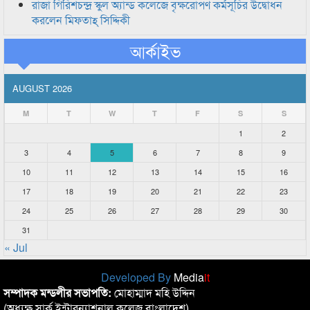
রাজা গিরিশচন্দ্র স্কুল অ্যান্ড কলেজে বৃক্ষরোপণ কর্মসূচির উদ্বোধন
করলেন মিফতাহ্ সিদ্দিকী
আর্কাইভ
AUGUST 2026
M
T
W
T
F
S
S
1
2
3
4
5
6
7
8
9
10
11
12
13
14
15
16
17
18
19
20
21
22
23
24
25
26
27
28
29
30
31
« Jul
Developed By
Media
it
সম্পাদক মন্ডলীর সভাপতি:
মোহাম্মাদ মহি উদ্দিন
(অধ্যক্ষ,সার্ক ইন্টারন্যাশনাল কলেজ বাংলাদেশ)