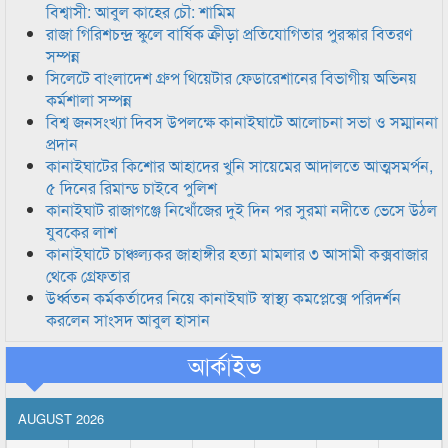
বিশ্বাসী: আবুল কাহের চৌ: শামিম
রাজা গিরিশচন্দ্র স্কুলে বার্ষিক ক্রীড়া প্রতিযোগিতার পুরস্কার বিতরণ
সম্পন্ন
সিলেটে বাংলাদেশ গ্রুপ থিয়েটার ফেডারেশানের বিভাগীয় অভিনয়
কর্মশালা সম্পন্ন
বিশ্ব জনসংখ্যা দিবস উপলক্ষে কানাইঘাটে আলোচনা সভা ও সম্মাননা
প্রদান
কানাইঘাটের কিশোর আহাদের খুনি সায়েমের আদালতে আত্মসমর্পন,
৫ দিনের রিমান্ড চাইবে পুলিশ
কানাইঘাট রাজাগঞ্জে নিখোঁজের দুই দিন পর সুরমা নদীতে ভেসে উঠল
যুবকের লাশ
কানাইঘাটে চাঞ্চল্যকর জাহাঙ্গীর হত্যা মামলার ৩ আসামী কক্সবাজার
থেকে গ্রেফতার
উর্ধ্বতন কর্মকর্তাদের নিয়ে কানাইঘাট স্বাস্থ্য কমপ্লেক্সে পরিদর্শন
করলেন সাংসদ আবুল হাসান
আর্কাইভ
AUGUST 2026