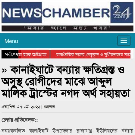
Menu
সর্বশেষ
িয়ে যাওয়া হচ্ছে আটগ্রামে
রাজনৈতিক দলের নেতৃবৃন্দ ও সুধীজনদের সাথে 
িযোগিতার পুরস্কার বিতরণ সম্পন্ন
সিলেটে বাংলাদেশ গ্রুপ থিয়েটার ফেডারেশানের বি
» কানাইঘাটে বন্যায় ক্ষতিগ্রস্ত ও
অসুস্থ রোগীদের মাঝে আব্দুল
মালিক ট্রাস্টের নগদ অর্থ সহায়তা
প্রকাশিত: ২৭. মে. ২০২২ | শুক্রবার
চেম্বার প্রতিবেদক::
বন্যাকবলিত কানাইঘাট উপজেলার রাজাগঞ্জ ইউনিয়নের বন্যায়