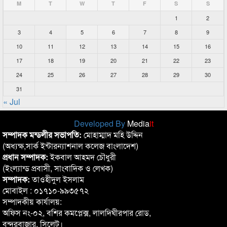
M
T
W
T
F
S
S
1
2
3
4
5
6
7
8
9
10
11
12
13
14
15
16
17
18
19
20
21
22
23
24
25
26
27
28
29
30
31
« Jul
Developed By
Media
it
সম্পাদক মন্ডলীর সভাপতি:
মোহাম্মাদ মহি উদ্দিন
(অধ্যক্ষ,সার্ক ইন্টারন্যাশনাল কলেজ বাংলাদেশ)
প্রধান সম্পাদক:
ইকবাল আহমদ চৌধুরী
(ইংল্যান্ড প্রবাসী, সাংবাদিক ও লেখক)
সম্পাদক:
তাওহীদুল ইসলাম
মোবাইল : ০১৭১০-৯৯৩৫৭২
সম্পাদকীয় কার্যালয়:
অফিস নং-০২, বশির কমপ্লেক্স, লালদিঘীরপার রোড,
বন্দরবাজার, সিলেট।