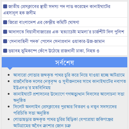
জাতীয় প্রেসক্লাবের স্থায়ী সদস্য পদ লাভ করেছেন কানাইঘাটের
এহসানুল হক জসীম
জিরো বাংলাদেশ এর কেন্দ্রীয় কমিটি ঘোষণা
আদালতে বিয়ানীবাজারের এক ‘হত্যাচেষ্টা মামলা’র চার্জশীট দিল পুলিশ
‘সেনাবাহিনী পদক’ পেলেন সেনাপ্রধান ওয়াকার-উজ-জামান
ভয়াবহ ভূমিকম্পে কেঁপে উঠেছে রাজধানী ঢাকা, নিহত ৩
সর্বশেষ
আবারো লোভার জব্দকৃত পাথর চুরি করে নিয়ে যাওয়া হচ্ছে আটগ্রামে
রাজনৈতিক দলের নেতৃবৃন্দ ও সুধীজনদের সাথে কানাইঘাটের নবাগত
ইউএনও’র মতবিনিময়
কানাইঘাটে প্রশাসনের উদ্যোগে গণঅভ্যুত্থান দিবসের আলোচনা সভা
অনুষ্ঠিত
সিলেট অনলাইন প্রেসক্লাবের পুরস্কার বিতরণ ও নতুন সদস্যদের
পরিচিতি সভা অনুষ্ঠিত
লোভাছড়ার জব্দকৃত পাথর চুরির হিড়িক! বেপরোয়া জকিগঞ্জের
আটগ্রামের অবৈধ ক্রাশার জোন চক্র