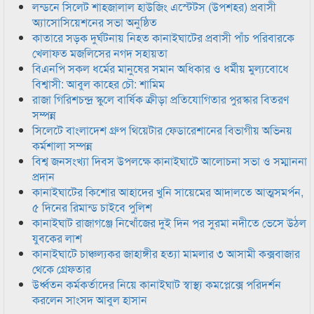
লন্ডনে সিলেট শাহজালাল হাউজিং এস্টেটস (উপশহর) প্রবাসী
অ্যাসোসিয়েশনের সভা অনুষ্ঠিত
কাতারে সড়ক দুর্ঘটনায় নিহত কানাইঘাটের প্রবাসী পাঁচ পরিবারকে
খেলাফত মজলিসের নগদ সহায়তা
বিএনপি সকল ধর্মের মানুষের সমান অধিকার ও ধর্মীয় মুল্যবোধে
বিশ্বাসী: আবুল কাহের চৌ: শামিম
রাজা গিরিশচন্দ্র স্কুলে বার্ষিক ক্রীড়া প্রতিযোগিতার পুরস্কার বিতরণ
সম্পন্ন
সিলেটে বাংলাদেশ গ্রুপ থিয়েটার ফেডারেশানের বিভাগীয় অভিনয়
কর্মশালা সম্পন্ন
বিশ্ব জনসংখ্যা দিবস উপলক্ষে কানাইঘাটে আলোচনা সভা ও সম্মাননা
প্রদান
কানাইঘাটের কিশোর আহাদের খুনি সায়েমের আদালতে আত্মসমর্পন,
৫ দিনের রিমান্ড চাইবে পুলিশ
কানাইঘাট রাজাগঞ্জে নিখোঁজের দুই দিন পর সুরমা নদীতে ভেসে উঠল
যুবকের লাশ
কানাইঘাটে চাঞ্চল্যকর জাহাঙ্গীর হত্যা মামলার ৩ আসামী কক্সবাজার
থেকে গ্রেফতার
উর্ধ্বতন কর্মকর্তাদের নিয়ে কানাইঘাট স্বাস্থ্য কমপ্লেক্সে পরিদর্শন
করলেন সাংসদ আবুল হাসান