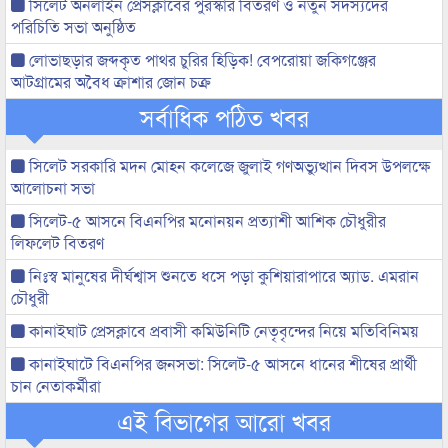
সিলেট অনলাইন প্রেসক্লাবের পুরস্কার বিতরণ ও নতুন সদস্যদের
পরিচিতি সভা অনুষ্ঠিত
লোভাছড়ার জব্দকৃত পাথর চুরির হিড়িক! বেপরোয়া জকিগঞ্জের
আটগ্রামের অবৈধ ক্রাশার জোন চক্র
সর্বাধিক পঠিত খবর
সিলেট সরকারি মদন মোহন কলেজে জুলাই গণঅভ্যুত্থান দিবস উপলক্ষে
আলোচনা সভা
সিলেট-৫ আসনে বিএনপির মনোনয়ন প্রত্যাশী আশিক চৌধুরীর
লিফলেট বিতরণ
নিঃস্ব মানুষের দীর্ঘশ্বাস শুনতে ধসে পড়া কুশিয়ারাপারে অ্যাড. এমরান
চৌধুরী
কানাইঘাট প্রেসক্লাবে প্রবাসী কমিউনিটি নেতৃবৃন্দের নিয়ে মতিবিনিময়
কানাইঘাটে বিএনপির জনসভা: সিলেট-৫ আসনে ধানের শীষের প্রার্থী
চান নেতাকর্মীরা
এই বিভাগের আরো খবর