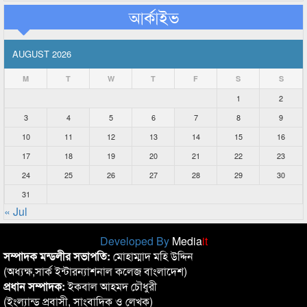
আর্কাইভ
AUGUST 2026
M
T
W
T
F
S
S
1
2
3
4
5
6
7
8
9
10
11
12
13
14
15
16
17
18
19
20
21
22
23
24
25
26
27
28
29
30
31
« Jul
Developed By
Media
it
সম্পাদক মন্ডলীর সভাপতি:
মোহাম্মাদ মহি উদ্দিন
(অধ্যক্ষ,সার্ক ইন্টারন্যাশনাল কলেজ বাংলাদেশ)
প্রধান সম্পাদক:
ইকবাল আহমদ চৌধুরী
(ইংল্যান্ড প্রবাসী, সাংবাদিক ও লেখক)