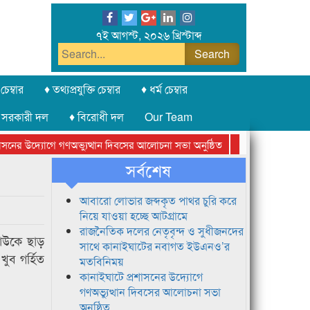
৭ই আগস্ট, ২০২৬ খ্রিস্টাব্দ
চেম্বার
♦ তথ্যপ্রযুক্তি চেম্বার
♦ ধর্ম চেম্বার
 সরকারী দল
♦ বিরোধী দল
Our Team
নের উদ্যোগে গণঅভ্যুত্থান দিবসের আলোচনা সভা অনুষ্ঠিত
সিলেট অনলাইন প্রেস
সর্বশেষ
আবারো লোভার জব্দকৃত পাথর চুরি করে
নিয়ে যাওয়া হচ্ছে আটগ্রামে
রাজনৈতিক দলের নেতৃবৃন্দ ও সুধীজনদের
কাউকে ছাড়
সাথে কানাইঘাটের নবাগত ইউএনও’র
ুব গর্হিত
মতবিনিময়
কানাইঘাটে প্রশাসনের উদ্যোগে
গণঅভ্যুত্থান দিবসের আলোচনা সভা
অনুষ্ঠিত