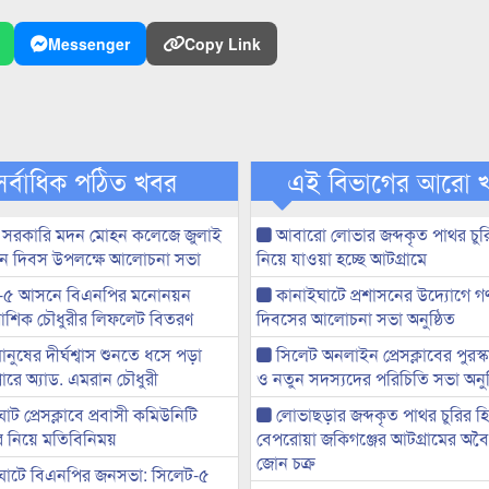
Messenger
Copy Link
সর্বাধিক পঠিত খবর
এই বিভাগের আরো 
 সরকারি মদন মোহন কলেজে জুলাই
আবারো লোভার জব্দকৃত পাথর চুর
্থান দিবস উপলক্ষে আলোচনা সভা
নিয়ে যাওয়া হচ্ছে আটগ্রামে
-৫ আসনে বিএনপির মনোনয়ন
কানাইঘাটে প্রশাসনের উদ্যোগে গণঅ
ী আশিক চৌধুরীর লিফলেট বিতরণ
দিবসের আলোচনা সভা অনুষ্ঠিত
মানুষের দীর্ঘশ্বাস শুনতে ধসে পড়া
সিলেট অনলাইন প্রেসক্লাবের পুরস্
ারে অ্যাড. এমরান চৌধুরী
ও নতুন সদস্যদের পরিচিতি সভা অনুষ
ট প্রেসক্লাবে প্রবাসী কমিউনিটি
লোভাছড়ার জব্দকৃত পাথর চুরির হ
ের নিয়ে মতিবিনিময়
বেপরোয়া জকিগঞ্জের আটগ্রামের অবৈধ
জোন চক্র
ঘাটে বিএনপির জনসভা: সিলেট-৫