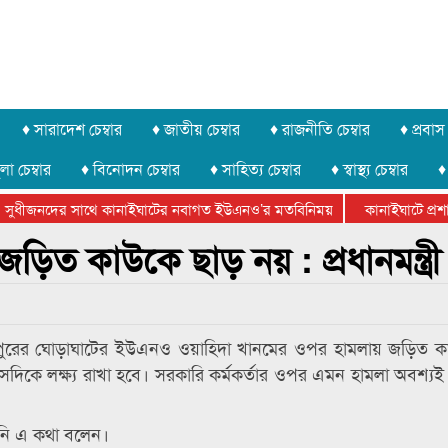
♦ সারাদেশ চেম্বার
♦ জাতীয় চেম্বার
♦ রাজনীতি চেম্বার
♦ প্রবাস 
লা চেম্বার
♦ বিনোদন চেম্বার
♦ সাহিত্য চেম্বার
♦ স্বাস্থ্য চেম্বার
♦
 সুধীজনদের সাথে কানাইঘাটের নবাগত ইউএনও’র মতবিনিময়
কানাইঘাটে প্রশাস
টার ফেডারেশানের বিভাগীয় অভিনয় কর্মশালা সম্পন্ন
ত কাউকে ছাড় নয় : প্রধানমন্ত্রী
দিনাজপুরের ঘোড়াঘাটের ইউএনও ওয়াহিদা খানমের ওপর হামলায় জড়িত 
দিকে লক্ষ্য রাখা হবে। সরকারি কর্মকর্তার ওপর এমন হামলা অবশ্যই খ
িনি এ কথা বলেন।