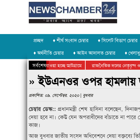
প্রচ্ছদ
♦ শীর্ষ সংবাদ চেম্বার
♦ সিলেট বিভাগ চেম্বার
♦ অর্থনীতি চেম্বার
♦ আইন আদালত চেম্বার
♦ খেলাধু
সর্বশেষ
 পাথর চুরি করে নিয়ে যাওয়া হচ্ছে আটগ্রামে
রাজনৈতিক দলের নেতৃবৃন্দ ও
 বার্ষিক ক্রীড়া প্রতিযোগিতার পুরস্কার বিতরণ সম্পন্ন
সিলেটে বাংলাদেশ গ্রুপ থিয়ে
» ইউএনওর ওপর হামলায় জড়ি
প্রকাশিত: ০৯. সেপ্টেম্বর. ২০২০ | বুধবার
প্রধানমন্ত্রী শেখ হাসিনা বলেছেন, 
চেম্বার ডেস্ক::
দেয়া হবে না। কেউ যেন অপরাধীদের বাঁচাতে না পারে সে
কাজ।
আজ বুধবার জাতীয় সংসদ অধিবেশনে দেয়া বক্তব্যে ত