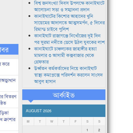
বিশ্ব জনসংখ্যা দিবস উপলক্ষে কানাইঘাটে
আলোচনা সভা ও সম্মাননা প্রদান
কানাইঘাটের কিশোর আহাদের খুনি
সায়েমের আদালতে আত্মসমর্পন, ৫ দিনের
রিমান্ড চাইবে পুলিশ
কানাইঘাট রাজাগঞ্জে নিখোঁজের দুই দিন
পর সুরমা নদীতে ভেসে উঠল যুবকের লাশ
খবর
কানাইঘাটে চাঞ্চল্যকর জাহাঙ্গীর হত্যা
মামলার ৩ আসামী কক্সবাজার থেকে
গ্রেফতার
ি করে
উর্ধ্বতন কর্মকর্তাদের নিয়ে কানাইঘাট
স্বাস্থ্য কমপ্লেক্সে পরিদর্শন করলেন সাংসদ
ভ্যুত্থান
আবুল হাসান
আর্কাইভ
কার বিতরণ
্ঠিত
AUGUST 2026
িড়িক!
 ক্রাশার
M
T
W
T
F
S
S
1
2