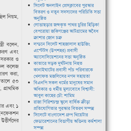
সিলেট অনলাইন প্রেসক্লাবের পুরস্কার
বিতরণ ও নতুন সদস্যদের পরিচিতি সভা
ছিল নিয়ম,
অনুষ্ঠিত
লোভাছড়ার জব্দকৃত পাথর চুরির হিড়িক!
বেপরোয়া জকিগঞ্জের আটগ্রামের অবৈধ
ক্রাশার জোন চক্র
্রী বলেন,
লন্ডনে সিলেট শাহজালাল হাউজিং
এস্টেটস (উপশহর) প্রবাসী
নতকরণ এবং
অ্যাসোসিয়েশনের সভা অনুষ্ঠিত
েশ সরকার ও
কাতারে সড়ক দুর্ঘটনায় নিহত
ডিকেল কলেজ
কানাইঘাটের প্রবাসী পাঁচ পরিবারকে
সারণ করা,
খেলাফত মজলিসের নগদ সহায়তা
পাতালে ৫০
বিএনপি সকল ধর্মের মানুষের সমান
 প্রাথমিক
অধিকার ও ধর্মীয় মুল্যবোধে বিশ্বাসী:
আবুল কাহের চৌ: শামিম
রাজা গিরিশচন্দ্র স্কুলে বার্ষিক ক্রীড়া
তার এবং ১
প্রতিযোগিতার পুরস্কার বিতরণ সম্পন্ন
ও ইনফেকশন
সিলেটে বাংলাদেশ গ্রুপ থিয়েটার
ত্তীর্ণদের
ফেডারেশানের বিভাগীয় অভিনয় কর্মশালা
সম্পন্ন