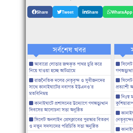
Share
Tweet
Share
WhatsApp
সর্বশেষ খবর
আবারো লোভার জব্দকৃত পাথর চুরি করে
সিলেট
নিয়ে যাওয়া হচ্ছে আটগ্রামে
গণঅভ্যুত
রাজনৈতিক দলের নেতৃবৃন্দ ও সুধীজনদের
সিলেট
সাথে কানাইঘাটের নবাগত ইউএনও’র
প্রত্যাশ
মতবিনিময়
নিঃস্ব 
কানাইঘাটে প্রশাসনের উদ্যোগে গণঅভ্যুত্থান
কুশিয়ারাপ
দিবসের আলোচনা সভা অনুষ্ঠিত
কানাইঘা
সিলেট অনলাইন প্রেসক্লাবের পুরস্কার বিতরণ
নেতৃবৃন্দ
ও নতুন সদস্যদের পরিচিতি সভা অনুষ্ঠিত
কানাই