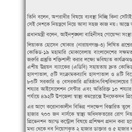
তিনি বলেন, অপরাধীর বিষয়ে ব্যবস্থা নিচ্ছি কিনা সেটাই 
সেই দেশকে নিয়ন্ত্রণে নিয়ে আসা সহজ কাজ নয়। আস্তে 
প্রধানমন্ত্রী বলেন, আইনশৃঙ্খলা বাহিনীসহ গোয়েন্দা সংস
লিয়াকত হোসেন খোকার (নারায়ণগঞ্জ-৩) লিখিত প্রশ্ন
কোভিড-১৯ মহামারি মোকাবেলায় বাংলাদেশের সক্ষমতা বৃ
জরুরি প্রস্তুতি শক্তিশালী করার লক্ষ্যে ভবিষ্যত কার্যক
এশীয় উন্নয়ন ব্যাংকের (এডিবি) সহায়তায় দ্রুত কোভ
হাসপাতাল, ৫টি সংক্রামকব্যাধি হাসপাতাল ও ৪টি বিশেষ
৮০টি সরকারি ও বেসরকারি প্রতিষ্ঠান/বিশ্ববিদ্যালয
শয্যার আইসোলেশন সেন্টার এবং অতিরিক্ত ১০ শয্যার ক
পর্যায়ে ৪৯২টি উপজেলা স্বাস্থ্য কমপ্লেক্সে ইনফেকসন প্র
এর আগে করোনাকালীন বিভিন্ন পদক্ষেপ বিস্তারিত তুল
হাজার ৭০০ জন নার্সকে স্বাস্থ্য অধিদফতরের রোগ নিয়
প্রিভেনশন অ্যান্ড কন্ট্রোল বিষয়ে প্রশিক্ষণ প্রদান করা
মধ্য থেকে নব নিয়োগকৃত ২ হাজার ডাক্তার ও ৫ হাজার নার