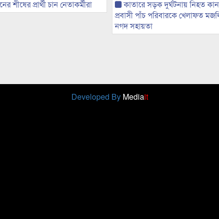
র শীষের প্রার্থী চান নেতাকর্মীরা
কাতারে সড়ক দুর্ঘটনায় নিহত কা
প্রবাসী পাঁচ পরিবারকে খেলাফত মজ
নগদ সহায়তা
Developed By
Media
it