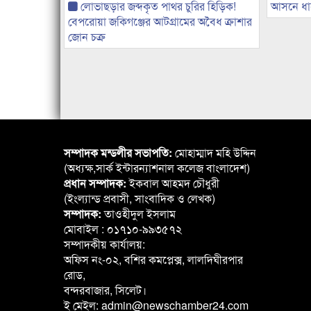
লোভাছড়ার জব্দকৃত পাথর চুরির হিড়িক!
আসনে ধানে
বেপরোয়া জকিগঞ্জের আটগ্রামের অবৈধ ক্রাশার
জোন চক্র
সম্পাদক মন্ডলীর সভাপতি:
মোহাম্মাদ মহি উদ্দিন
(অধ্যক্ষ,সার্ক ইন্টারন্যাশনাল কলেজ বাংলাদেশ)
প্রধান সম্পাদক:
ইকবাল আহমদ চৌধুরী
(ইংল্যান্ড প্রবাসী, সাংবাদিক ও লেখক)
সম্পাদক:
তাওহীদুল ইসলাম
মোবাইল : ০১৭১০-৯৯৩৫৭২
সম্পাদকীয় কার্যালয়:
অফিস নং-০২, বশির কমপ্লেক্স, লালদিঘীরপার
রোড,
বন্দরবাজার, সিলেট।
ই মেইল: admin@newschamber24.com