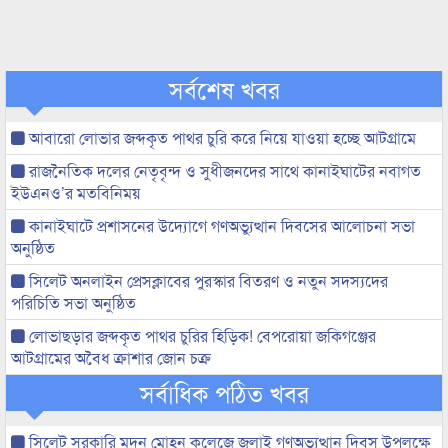
সর্বশেষ খবর
আবারো লোভার জব্দকৃত পাথর চুরি করে নিয়ে যাওয়া হচ্ছে আটগ্রামে
রাজনৈতিক দলের নেতৃবৃন্দ ও সুধীজনদের সাথে কানাইঘাটের নবাগত
ইউএনও’র মতবিনিময়
কানাইঘাটে প্রশাসনের উদ্যোগে গণঅভ্যুত্থান দিবসের আলোচনা সভা
অনুষ্ঠিত
সিলেট অনলাইন প্রেসক্লাবের পুরস্কার বিতরণ ও নতুন সদস্যদের
পরিচিতি সভা অনুষ্ঠিত
লোভাছড়ার জব্দকৃত পাথর চুরির হিড়িক! বেপরোয়া জকিগঞ্জের
আটগ্রামের অবৈধ ক্রাশার জোন চক্র
সর্বাধিক পঠিত খবর
সিলেট সরকারি মদন মোহন কলেজে জুলাই গণঅভ্যুত্থান দিবস উপলক্ষে