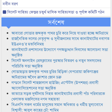
নবীন বরণ
সিলেট সাহিত্য কেন্দ্রর চতুর্থ মাসিক সাহিত্যসভা ও পূর্ণাঙ্গ কমিটি গঠন
সর্বশেষ
আবারো লোভার জব্দকৃত পাথর চুরি করে নিয়ে যাওয়া হচ্ছে আটগ্রামে
রাজনৈতিক দলের নেতৃবৃন্দ ও সুধীজনদের সাথে কানাইঘাটের নবাগত
ইউএনও’র মতবিনিময়
কানাইঘাটে প্রশাসনের উদ্যোগে গণঅভ্যুত্থান দিবসের আলোচনা সভা
অনুষ্ঠিত
সিলেট অনলাইন প্রেসক্লাবের পুরস্কার বিতরণ ও নতুন সদস্যদের
পরিচিতি সভা অনুষ্ঠিত
লোভাছড়ার জব্দকৃত পাথর চুরির হিড়িক! বেপরোয়া জকিগঞ্জের
আটগ্রামের অবৈধ ক্রাশার জোন চক্র
লন্ডনে সিলেট শাহজালাল হাউজিং এস্টেটস (উপশহর) প্রবাসী
অ্যাসোসিয়েশনের সভা অনুষ্ঠিত
কাতারে সড়ক দুর্ঘটনায় নিহত কানাইঘাটের প্রবাসী পাঁচ পরিবারকে
খেলাফত মজলিসের নগদ সহায়তা
বিএনপি সকল ধর্মের মানুষের সমান অধিকার ও ধর্মীয় মুল্যবোধে
বিশ্বাসী: আবুল কাহের চৌ: শামিম