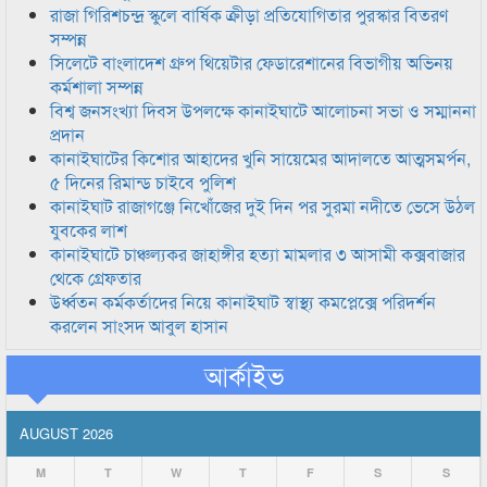
রাজা গিরিশচন্দ্র স্কুলে বার্ষিক ক্রীড়া প্রতিযোগিতার পুরস্কার বিতরণ
সম্পন্ন
সিলেটে বাংলাদেশ গ্রুপ থিয়েটার ফেডারেশানের বিভাগীয় অভিনয়
কর্মশালা সম্পন্ন
বিশ্ব জনসংখ্যা দিবস উপলক্ষে কানাইঘাটে আলোচনা সভা ও সম্মাননা
প্রদান
কানাইঘাটের কিশোর আহাদের খুনি সায়েমের আদালতে আত্মসমর্পন,
৫ দিনের রিমান্ড চাইবে পুলিশ
কানাইঘাট রাজাগঞ্জে নিখোঁজের দুই দিন পর সুরমা নদীতে ভেসে উঠল
যুবকের লাশ
কানাইঘাটে চাঞ্চল্যকর জাহাঙ্গীর হত্যা মামলার ৩ আসামী কক্সবাজার
থেকে গ্রেফতার
উর্ধ্বতন কর্মকর্তাদের নিয়ে কানাইঘাট স্বাস্থ্য কমপ্লেক্সে পরিদর্শন
করলেন সাংসদ আবুল হাসান
আর্কাইভ
AUGUST 2026
M
T
W
T
F
S
S