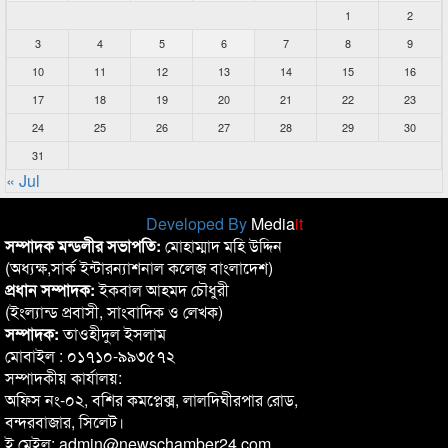
1
2
3
4
5
6
7
8
9
10
11
12
13
14
15
16
17
18
19
20
21
22
23
24
25
26
27
28
29
30
31
« Jul
Developed By
Media
it
সম্পাদক মন্ডলীর সভাপতি:
মোহাম্মাদ মহি উদ্দিন
(অধ্যক্ষ,সার্ক ইন্টারন্যাশনাল কলেজ বাংলাদেশ)
প্রধান সম্পাদক:
ইকবাল আহমদ চৌধুরী
(ইংল্যান্ড প্রবাসী, সাংবাদিক ও লেখক)
সম্পাদক:
তাওহীদুল ইসলাম
মোবাইল : ০১৭১০-৯৯৩৫৭২
সম্পাদকীয় কার্যালয়:
অফিস নং-০২, বশির কমপ্লেক্স, লালদিঘীরপার রোড,
বন্দরবাজার, সিলেট।
ই মেইল: admin@newschamber24.com