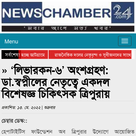
Menu
সর্বশেষ
ে যাওয়া হচ্ছে আটগ্রামে
রাজনৈতিক দলের নেতৃবৃন্দ ও সুধীজনদের সাথে কা
যোগিতার পুরস্কার বিতরণ সম্পন্ন
সিলেটে বাংলাদেশ গ্রুপ থিয়েটার ফেডারেশানের বিভ
» ‘লিভারকন-৬’ অংশগ্রহণ:
ডা.স্বপ্নীলের নেতৃত্বে একদল
বিশেষজ্ঞ চিকিৎসক ত্রিপুরায়
প্রকাশিত: ১৩. মে. ২০২২ | শুক্রবার
চেম্বার ডেস্ক::
হেপাটাইটিস ফাউন্ডেশন অব ত্রিপুরার উদ্যোগে আয়োজিত