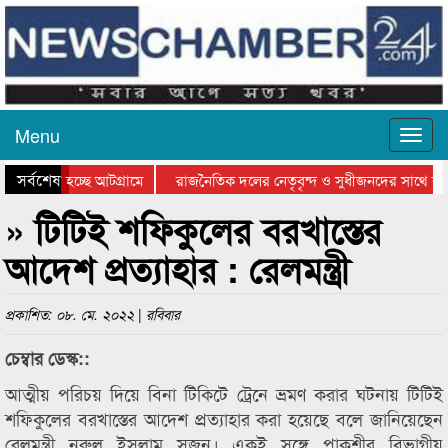
Menu
সর্বশেষ
 যাওয়া হচ্ছে আটগ্রামে
রাজনৈতিক দলের নেতৃবৃন্দ ও সুধীজনদের সাথে কা
গিতার পুরস্কার বিতরণ সম্পন্ন
সিলেটে বাংলাদেশ গ্রুপ থিয়েটার ফেডারেশানের বিভা
» টিটিই শফিকুলের বরখাস্তের
আদেশ প্রত্যাহার : রেলমন্ত্রী
প্রকাশিত: ০৮. মে. ২০২২ | রবিবার
চেম্বার ডেস্ক::
আত্মীয় পরিচয় দিয়ে বিনা টিকিটে ট্রেনে ভ্রমণ করার ঘটনায় টিটিই
শফিকুলের বরখাস্তের আদেশ প্রত্যাহার করা হয়েছে বলে জানিয়েছেন
রেলমন্ত্রী নূরুল ইসলাম সুজন। একই সঙ্গে পাকশীর বিভাগীয়