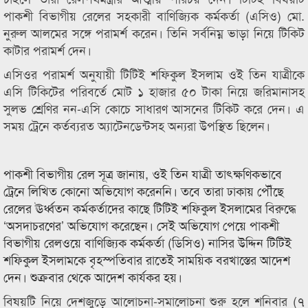
পাকশী বিভাগীয় রেলের সহকারী বাণিজ্যিক কর্মকর্তা (এসিও) মো.
নুরুল আলমের সঙ্গে পরামর্শ করেন। তিনি সর্বনিম্ন ভাড়া নিয়ে টিকিট
কাটার পরামর্শ দেন।
এসিওর পরামর্শ অনুযায়ী টিটিই শফিকুল ইসলাম ওই তিন যাত্রীকে
এসি টিকিটের পরিবর্তে মোট ১ হাজার ৫০ টাকা নিয়ে জরিমানাসহ
সুলভ শ্রেণির নন-এসি কোচে সাধারণ আসনের টিকিট করে দেন। এ
সময় ট্রেনে কর্তব্যরত অ্যাটেনডেন্টসহ অন্যরা উপস্থিত ছিলেন।
পাকশী বিভাগীয় রেল সূত্র জানায়, ওই তিন যাত্রী তাৎক্ষণিকভাবে
ট্রেনে লিখিত কোনো অভিযোগ করেননি। তবে তারা ঢাকায় পৌঁছে
রেলের ঊর্ধ্বতন কর্মকর্তাদের কাছে টিটিই শফিকুল ইসলামের বিরুদ্ধে
‘অসদাচরণের’ অভিযোগ করেছেন। সেই অভিযোগ পেয়ে পাকশী
বিভাগীয় রেলওয়ে বাণিজ্যিক কর্মকর্তা (ডিসিও) নাসির উদ্দিন টিটিই
শফিকুল ইসলামকে বৃহস্পতিবার রাতেই সাময়িক বরখাস্তের আদেশ
দেন। শুক্রবার থেকে আদেশ কার্যকর হয়।
বিষয়টি নিয়ে দেশজুড়ে আলোচনা-সমালোচনা শুরু হলে শনিবার (৭