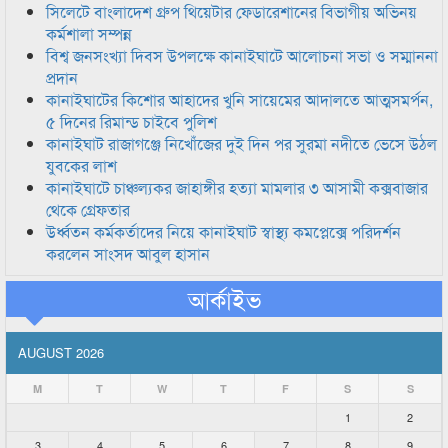
সিলেটে বাংলাদেশ গ্রুপ থিয়েটার ফেডারেশানের বিভাগীয় অভিনয়
কর্মশালা সম্পন্ন
বিশ্ব জনসংখ্যা দিবস উপলক্ষে কানাইঘাটে আলোচনা সভা ও সম্মাননা
প্রদান
কানাইঘাটের কিশোর আহাদের খুনি সায়েমের আদালতে আত্মসমর্পন,
৫ দিনের রিমান্ড চাইবে পুলিশ
কানাইঘাট রাজাগঞ্জে নিখোঁজের দুই দিন পর সুরমা নদীতে ভেসে উঠল
যুবকের লাশ
কানাইঘাটে চাঞ্চল্যকর জাহাঙ্গীর হত্যা মামলার ৩ আসামী কক্সবাজার
থেকে গ্রেফতার
উর্ধ্বতন কর্মকর্তাদের নিয়ে কানাইঘাট স্বাস্থ্য কমপ্লেক্সে পরিদর্শন
করলেন সাংসদ আবুল হাসান
আর্কাইভ
AUGUST 2026
M
T
W
T
F
S
S
1
2
3
4
5
6
7
8
9