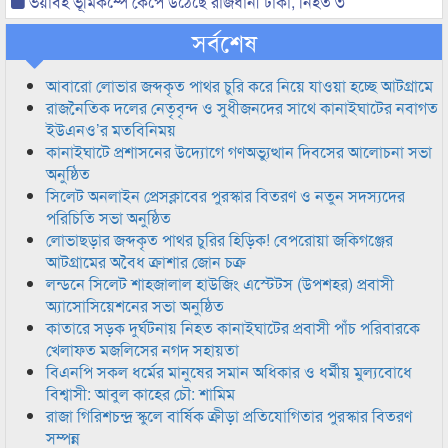
ভয়াবহ ভূমিকম্পে কেঁপে উঠেছে রাজধানী ঢাকা, নিহত ৩
সর্বশেষ
আবারো লোভার জব্দকৃত পাথর চুরি করে নিয়ে যাওয়া হচ্ছে আটগ্রামে
রাজনৈতিক দলের নেতৃবৃন্দ ও সুধীজনদের সাথে কানাইঘাটের নবাগত
ইউএনও’র মতবিনিময়
কানাইঘাটে প্রশাসনের উদ্যোগে গণঅভ্যুত্থান দিবসের আলোচনা সভা
অনুষ্ঠিত
সিলেট অনলাইন প্রেসক্লাবের পুরস্কার বিতরণ ও নতুন সদস্যদের
পরিচিতি সভা অনুষ্ঠিত
লোভাছড়ার জব্দকৃত পাথর চুরির হিড়িক! বেপরোয়া জকিগঞ্জের
আটগ্রামের অবৈধ ক্রাশার জোন চক্র
লন্ডনে সিলেট শাহজালাল হাউজিং এস্টেটস (উপশহর) প্রবাসী
অ্যাসোসিয়েশনের সভা অনুষ্ঠিত
কাতারে সড়ক দুর্ঘটনায় নিহত কানাইঘাটের প্রবাসী পাঁচ পরিবারকে
খেলাফত মজলিসের নগদ সহায়তা
বিএনপি সকল ধর্মের মানুষের সমান অধিকার ও ধর্মীয় মুল্যবোধে
বিশ্বাসী: আবুল কাহের চৌ: শামিম
রাজা গিরিশচন্দ্র স্কুলে বার্ষিক ক্রীড়া প্রতিযোগিতার পুরস্কার বিতরণ
সম্পন্ন