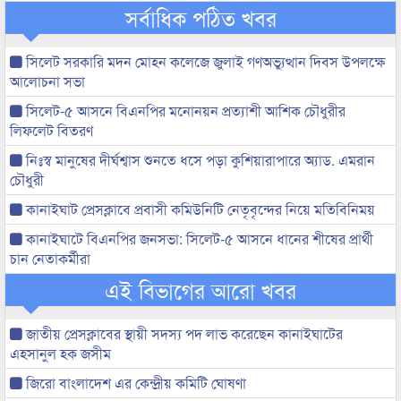
সর্বাধিক পঠিত খবর
সিলেট সরকারি মদন মোহন কলেজে জুলাই গণঅভ্যুত্থান দিবস উপলক্ষে
আলোচনা সভা
সিলেট-৫ আসনে বিএনপির মনোনয়ন প্রত্যাশী আশিক চৌধুরীর
লিফলেট বিতরণ
নিঃস্ব মানুষের দীর্ঘশ্বাস শুনতে ধসে পড়া কুশিয়ারাপারে অ্যাড. এমরান
চৌধুরী
কানাইঘাট প্রেসক্লাবে প্রবাসী কমিউনিটি নেতৃবৃন্দের নিয়ে মতিবিনিময়
কানাইঘাটে বিএনপির জনসভা: সিলেট-৫ আসনে ধানের শীষের প্রার্থী
চান নেতাকর্মীরা
এই বিভাগের আরো খবর
জাতীয় প্রেসক্লাবের স্থায়ী সদস্য পদ লাভ করেছেন কানাইঘাটের
এহসানুল হক জসীম
জিরো বাংলাদেশ এর কেন্দ্রীয় কমিটি ঘোষণা