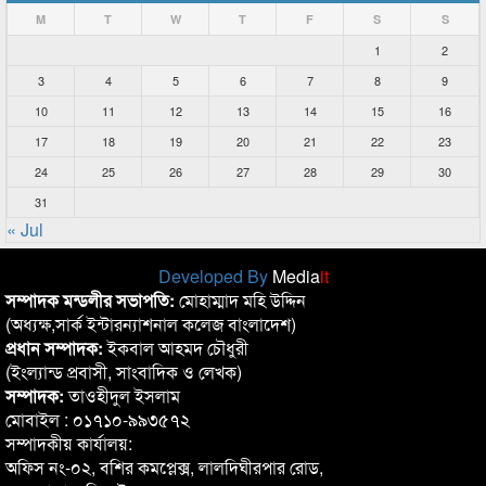
M
T
W
T
F
S
S
1
2
3
4
5
6
7
8
9
10
11
12
13
14
15
16
17
18
19
20
21
22
23
24
25
26
27
28
29
30
31
« Jul
Developed By
Media
it
সম্পাদক মন্ডলীর সভাপতি:
মোহাম্মাদ মহি উদ্দিন
(অধ্যক্ষ,সার্ক ইন্টারন্যাশনাল কলেজ বাংলাদেশ)
প্রধান সম্পাদক:
ইকবাল আহমদ চৌধুরী
(ইংল্যান্ড প্রবাসী, সাংবাদিক ও লেখক)
সম্পাদক:
তাওহীদুল ইসলাম
মোবাইল : ০১৭১০-৯৯৩৫৭২
সম্পাদকীয় কার্যালয়:
অফিস নং-০২, বশির কমপ্লেক্স, লালদিঘীরপার রোড,