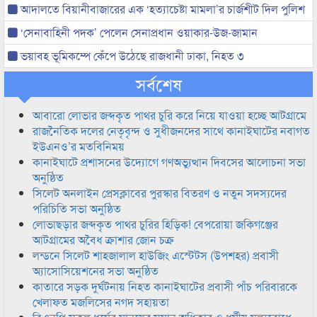
আদালতে বিয়ানীবাজারের এক ‘হত্যাচেষ্টা মামলা’র চার্জশীট দিল পুলিশ
‘সেনাবাহিনী পদক’ পেলেন সেনাপ্রধান ওয়াকার-উজ-জামান
ভয়াবহ ভূমিকম্পে কেঁপে উঠেছে রাজধানী ঢাকা, নিহত ৩
সর্বশেষ
আবারো লোভার জব্দকৃত পাথর চুরি করে নিয়ে যাওয়া হচ্ছে আটগ্রামে
রাজনৈতিক দলের নেতৃবৃন্দ ও সুধীজনদের সাথে কানাইঘাটের নবাগত
ইউএনও’র মতবিনিময়
কানাইঘাটে প্রশাসনের উদ্যোগে গণঅভ্যুত্থান দিবসের আলোচনা সভা
অনুষ্ঠিত
সিলেট অনলাইন প্রেসক্লাবের পুরস্কার বিতরণ ও নতুন সদস্যদের
পরিচিতি সভা অনুষ্ঠিত
লোভাছড়ার জব্দকৃত পাথর চুরির হিড়িক! বেপরোয়া জকিগঞ্জের
আটগ্রামের অবৈধ ক্রাশার জোন চক্র
লন্ডনে সিলেট শাহজালাল হাউজিং এস্টেটস (উপশহর) প্রবাসী
অ্যাসোসিয়েশনের সভা অনুষ্ঠিত
কাতারে সড়ক দুর্ঘটনায় নিহত কানাইঘাটের প্রবাসী পাঁচ পরিবারকে
খেলাফত মজলিসের নগদ সহায়তা