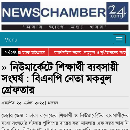
Menu
সর্বশেষ
য়ে যাওয়া হচ্ছে আটগ্রামে
রাজনৈতিক দলের নেতৃবৃন্দ ও সুধীজনদের সাথে 
িযোগিতার পুরস্কার বিতরণ সম্পন্ন
সিলেটে বাংলাদেশ গ্রুপ থিয়েটার ফেডারেশানের বি
» নিউমার্কেটে শিক্ষার্থী ব্যবসায়ী
সংঘর্ষ : বিএনপি নেতা মকবুল
গ্রেফতার
প্রকাশিত: ২২. এপ্রিল. ২০২২ | শুক্রবার
ঢাকা কলেজের শিক্ষার্থী ও নিউমার্কেটের ব্যবসায়ীদের
চেম্বার ডেস্ক :
মধ্যে সংঘর্ষের ঘটনায় পুলিশের দায়ের করা মামলায় এক নম্বর আসামি
বিএনপির নিউমার্কেট থানার সাবেক সভাপতি মকবুল হোসেনকে