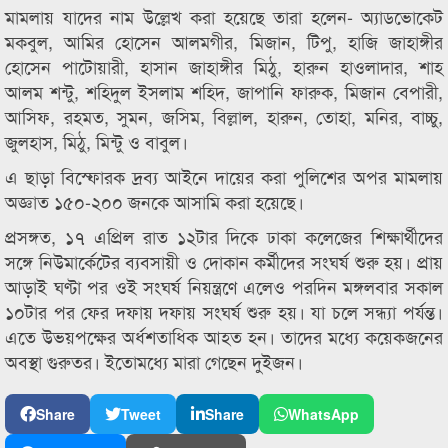
মামলায় যাদের নাম উল্লেখ করা হয়েছে তারা হলেন- অ্যাডভোকেট
মকবুল, আমির হোসেন আলমগীর, মিজান, টিপু, হাজি জাহাঙ্গীর
হোসেন পাটোয়ারী, হাসান জাহাঙ্গীর মিঠু, হারুন হাওলাদার, শাহ
আলম শন্টু, শহিদুল ইসলাম শহিদ, জাপানি ফারুক, মিজান বেপারী,
আসিফ, রহমত, সুমন, জসিম, বিল্লাল, হারুন, তোহা, মনির, বাচ্চু,
জুলহাস, মিঠু, মিন্টু ও বাবুল।
এ ছাড়া বিস্ফোরক দ্রব্য আইনে দায়ের করা পুলিশের অপর মামলায়
অজ্ঞাত ১৫০-২০০ জনকে আসামি করা হয়েছে।
প্রসঙ্গত, ১৭ এপ্রিল রাত ১২টার দিকে ঢাকা কলেজের শিক্ষার্থীদের
সঙ্গে নিউমার্কেটের ব্যবসায়ী ও দোকান কর্মীদের সংঘর্ষ শুরু হয়। প্রায়
আড়াই ঘণ্টা পর ওই সংঘর্ষ নিয়ন্ত্রণে এলেও পরদিন মঙ্গলবার সকাল
১০টার পর ফের দফায় দফায় সংঘর্ষ শুরু হয়। যা চলে সন্ধ্যা পর্যন্ত।
এতে উভয়পক্ষের অর্ধশতাধিক আহত হন। তাদের মধ্যে কয়েকজনের
অবস্থা গুরুতর। ইতোমধ্যে মারা গেছেন দুইজন।
Share
Tweet
Share
WhatsApp