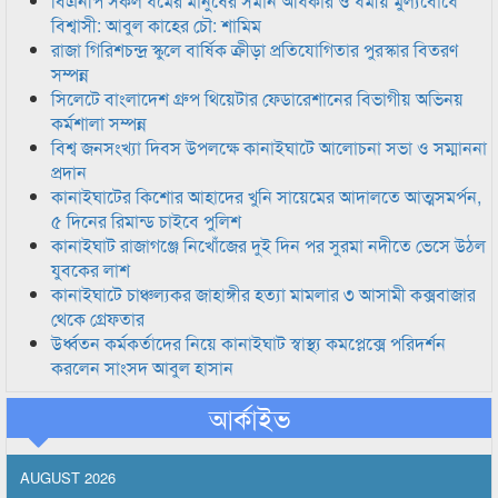
বিএনপি সকল ধর্মের মানুষের সমান অধিকার ও ধর্মীয় মুল্যবোধে
বিশ্বাসী: আবুল কাহের চৌ: শামিম
রাজা গিরিশচন্দ্র স্কুলে বার্ষিক ক্রীড়া প্রতিযোগিতার পুরস্কার বিতরণ
সম্পন্ন
সিলেটে বাংলাদেশ গ্রুপ থিয়েটার ফেডারেশানের বিভাগীয় অভিনয়
কর্মশালা সম্পন্ন
বিশ্ব জনসংখ্যা দিবস উপলক্ষে কানাইঘাটে আলোচনা সভা ও সম্মাননা
প্রদান
কানাইঘাটের কিশোর আহাদের খুনি সায়েমের আদালতে আত্মসমর্পন,
৫ দিনের রিমান্ড চাইবে পুলিশ
কানাইঘাট রাজাগঞ্জে নিখোঁজের দুই দিন পর সুরমা নদীতে ভেসে উঠল
যুবকের লাশ
কানাইঘাটে চাঞ্চল্যকর জাহাঙ্গীর হত্যা মামলার ৩ আসামী কক্সবাজার
থেকে গ্রেফতার
উর্ধ্বতন কর্মকর্তাদের নিয়ে কানাইঘাট স্বাস্থ্য কমপ্লেক্সে পরিদর্শন
করলেন সাংসদ আবুল হাসান
আর্কাইভ
AUGUST 2026