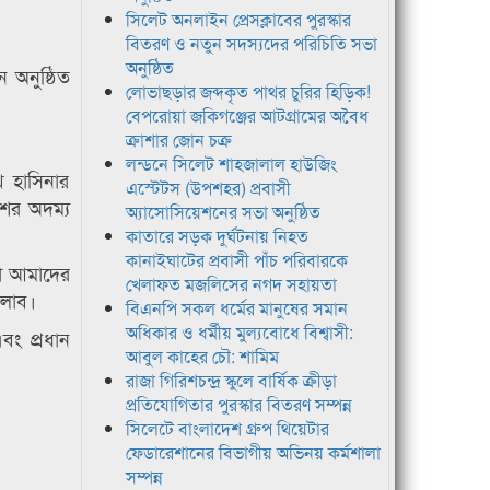
সিলেট অনলাইন প্রেসক্লাবের পুরস্কার
বিতরণ ও নতুন সদস্যদের পরিচিতি সভা
অনুষ্ঠিত
 অনুষ্ঠিত
লোভাছড়ার জব্দকৃত পাথর চুরির হিড়িক!
বেপরোয়া জকিগঞ্জের আটগ্রামের অবৈধ
ক্রাশার জোন চক্র
লন্ডনে সিলেট শাহজালাল হাউজিং
েখ হাসিনার
এস্টেটস (উপশহর) প্রবাসী
েশের অদম্য
অ্যাসোসিয়েশনের সভা অনুষ্ঠিত
কাতারে সড়ক দুর্ঘটনায় নিহত
কানাইঘাটের প্রবাসী পাঁচ পরিবারকে
রা আমাদের
খেলাফত মজলিসের নগদ সহায়তা
ালাব।
বিএনপি সকল ধর্মের মানুষের সমান
অধিকার ও ধর্মীয় মুল্যবোধে বিশ্বাসী:
বং প্রধান
আবুল কাহের চৌ: শামিম
রাজা গিরিশচন্দ্র স্কুলে বার্ষিক ক্রীড়া
প্রতিযোগিতার পুরস্কার বিতরণ সম্পন্ন
সিলেটে বাংলাদেশ গ্রুপ থিয়েটার
ফেডারেশানের বিভাগীয় অভিনয় কর্মশালা
সম্পন্ন