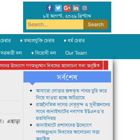
৮ই আগস্ট, ২০২৬ খ্রিস্টাব্দ
চেম্বার
♦ তথ্যপ্রযুক্তি চেম্বার
♦ ধর্ম চেম্বার
 সরকারী দল
♦ বিরোধী দল
Our Team
ের উদ্যোগে গণঅভ্যুত্থান দিবসের আলোচনা সভা অনুষ্ঠিত
সিলেট অনলাইন প্রেসক
সর্বশেষ
আবারো লোভার জব্দকৃত পাথর চুরি করে
নিয়ে যাওয়া হচ্ছে আটগ্রামে
রাজনৈতিক দলের নেতৃবৃন্দ ও সুধীজনদের
সাথে কানাইঘাটের নবাগত ইউএনও’র
মতবিনিময়
শ। এছাড়া
কানাইঘাটে প্রশাসনের উদ্যোগে
গণঅভ্যুত্থান দিবসের আলোচনা সভা
অনুষ্ঠিত