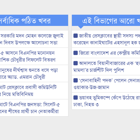
সর্বাধিক পঠিত খবর
এই বিভাগের আরো 
 সরকারি মদন মোহন কলেজে জুলাই
জাতীয় প্রেসক্লাবের স্থায়ী সদস্য প
্থান দিবস উপলক্ষে আলোচনা সভা
করেছেন কানাইঘাটের এহসানুল হক 
-৫ আসনে বিএনপির মনোনয়ন
জিরো বাংলাদেশ এর কেন্দ্রীয় কমি
ী আশিক চৌধুরীর লিফলেট বিতরণ
আদালতে বিয়ানীবাজারের এক ‘হত্য
মানুষের দীর্ঘশ্বাস শুনতে ধসে পড়া
মামলা’র চার্জশীট দিল পুলিশ
ারে অ্যাড. এমরান চৌধুরী
‘সেনাবাহিনী পদক’ পেলেন সেনাপ্
ট প্রেসক্লাবে প্রবাসী কমিউনিটি
ওয়াকার-উজ-জামান
ের নিয়ে মতিবিনিময়
ভয়াবহ ভূমিকম্পে কেঁপে উঠেছে র
ঘাটে বিএনপির জনসভা: সিলেট-৫
ঢাকা, নিহত ৩
র শীষের প্রার্থী চান নেতাকর্মীরা