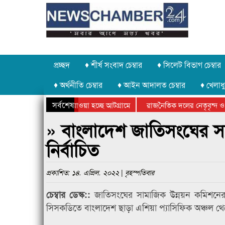
প্রচ্ছদ
♦ শীর্ষ সংবাদ চেম্বার
♦ সিলেট বিভাগ চেম্বার
♦ অর্থনীতি চেম্বার
♦ আইন আদালত চেম্বার
♦ খেলাধু
সর্বশেষ
 পাথর চুরি করে নিয়ে যাওয়া হচ্ছে আটগ্রামে
রাজনৈতিক দলের নেতৃবৃন্দ ও 
 বার্ষিক ক্রীড়া প্রতিযোগিতার পুরস্কার বিতরণ সম্পন্ন
সিলেটে বাংলাদেশ গ্রুপ থিয়ে
» বাংলাদেশ জাতিসংঘের স
নির্বাচিত
প্রকাশিত: ১৪. এপ্রিল. ২০২২ | বৃহস্পতিবার
জাতিসংঘের সামাজিক উন্নয়ন কমিশনের
চেম্বার ডেস্ক::
সিসকডিতে বাংলাদেশ ছাড়া এশিয়া প্যাসিফিক অঞ্চল 