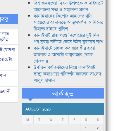
বিশ্ব জনসংখ্যা দিবস উপলক্ষে কানাইঘাটে
আলোচনা সভা ও সম্মাননা প্রদান
কানাইঘাটের কিশোর আহাদের খুনি
খবর
সায়েমের আদালতে আত্মসমর্পন, ৫ দিনের
রিমান্ড চাইবে পুলিশ
দ লাভ
কানাইঘাট রাজাগঞ্জে নিখোঁজের দুই দিন
জসীম
পর সুরমা নদীতে ভেসে উঠল যুবকের লাশ
কানাইঘাটে চাঞ্চল্যকর জাহাঙ্গীর হত্যা
টি ঘোষণা
মামলার ৩ আসামী কক্সবাজার থেকে
াচেষ্টা
গ্রেফতার
উর্ধ্বতন কর্মকর্তাদের নিয়ে কানাইঘাট
স্বাস্থ্য কমপ্লেক্সে পরিদর্শন করলেন সাংসদ
রধান
আবুল হাসান
াজধানী
আর্কাইভ
AUGUST 2026
M
T
W
T
F
S
S
1
2