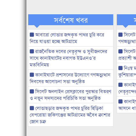
সর্বশেষ খবর
আবারো লোভার জব্দকৃত পাথর চুরি করে
সিলেট
নিয়ে যাওয়া হচ্ছে আটগ্রামে
গণঅভ্যুত
রাজনৈতিক দলের নেতৃবৃন্দ ও সুধীজনদের
সিলেট
সাথে কানাইঘাটের নবাগত ইউএনও’র
প্রত্যাশ
মতবিনিময়
নিঃস্ব 
কানাইঘাটে প্রশাসনের উদ্যোগে গণঅভ্যুত্থান
কুশিয়ারাপ
দিবসের আলোচনা সভা অনুষ্ঠিত
কানাইঘা
সিলেট অনলাইন প্রেসক্লাবের পুরস্কার বিতরণ
নেতৃবৃন্দ
ও নতুন সদস্যদের পরিচিতি সভা অনুষ্ঠিত
কানাই
লোভাছড়ার জব্দকৃত পাথর চুরির হিড়িক!
আসনে ধানে
বেপরোয়া জকিগঞ্জের আটগ্রামের অবৈধ ক্রাশার
জোন চক্র