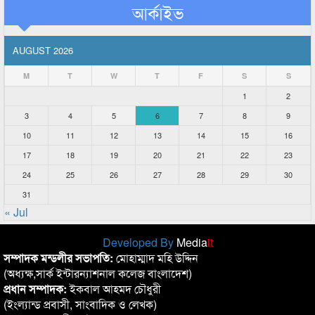
আর্কাইভ
AUGUST 2026
M
T
W
T
F
S
S
1
2
3
4
5
6
7
8
9
10
11
12
13
14
15
16
17
18
19
20
21
22
23
24
25
26
27
28
29
30
31
« Jul
Developed By
Media
it
সম্পাদক মন্ডলীর সভাপতি:
মোহাম্মাদ মহি উদ্দিন
(অধ্যক্ষ,সার্ক ইন্টারন্যাশনাল কলেজ বাংলাদেশ)
প্রধান সম্পাদক:
ইকবাল আহমদ চৌধুরী
(ইংল্যান্ড প্রবাসী, সাংবাদিক ও লেখক)