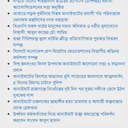
লন্ডনে সিলেট শাহজালাল হাউজিং এস্টেটস (উপশহর) প্রবাসী
অ্যাসোসিয়েশনের সভা অনুষ্ঠিত
কাতারে সড়ক দুর্ঘটনায় নিহত কানাইঘাটের প্রবাসী পাঁচ পরিবারকে
খেলাফত মজলিসের নগদ সহায়তা
বিএনপি সকল ধর্মের মানুষের সমান অধিকার ও ধর্মীয় মুল্যবোধে
বিশ্বাসী: আবুল কাহের চৌ: শামিম
রাজা গিরিশচন্দ্র স্কুলে বার্ষিক ক্রীড়া প্রতিযোগিতার পুরস্কার বিতরণ
সম্পন্ন
সিলেটে বাংলাদেশ গ্রুপ থিয়েটার ফেডারেশানের বিভাগীয় অভিনয়
কর্মশালা সম্পন্ন
বিশ্ব জনসংখ্যা দিবস উপলক্ষে কানাইঘাটে আলোচনা সভা ও সম্মাননা
প্রদান
কানাইঘাটের কিশোর আহাদের খুনি সায়েমের আদালতে আত্মসমর্পন,
৫ দিনের রিমান্ড চাইবে পুলিশ
কানাইঘাট রাজাগঞ্জে নিখোঁজের দুই দিন পর সুরমা নদীতে ভেসে উঠল
যুবকের লাশ
কানাইঘাটে চাঞ্চল্যকর জাহাঙ্গীর হত্যা মামলার ৩ আসামী কক্সবাজার
থেকে গ্রেফতার
উর্ধ্বতন কর্মকর্তাদের নিয়ে কানাইঘাট স্বাস্থ্য কমপ্লেক্সে পরিদর্শন
করলেন সাংসদ আবুল হাসান