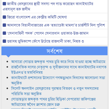
জাতীয় প্রেসক্লাবের স্থায়ী সদস্য পদ লাভ করেছেন কানাইঘাটের
এহসানুল হক জসীম
জিরো বাংলাদেশ এর কেন্দ্রীয় কমিটি ঘোষণা
আদালতে বিয়ানীবাজারের এক ‘হত্যাচেষ্টা মামলা’র চার্জশীট দিল পুলিশ
‘সেনাবাহিনী পদক’ পেলেন সেনাপ্রধান ওয়াকার-উজ-জামান
ভয়াবহ ভূমিকম্পে কেঁপে উঠেছে রাজধানী ঢাকা, নিহত ৩
সর্বশেষ
আবারো লোভার জব্দকৃত পাথর চুরি করে নিয়ে যাওয়া হচ্ছে আটগ্রামে
রাজনৈতিক দলের নেতৃবৃন্দ ও সুধীজনদের সাথে কানাইঘাটের নবাগত
ইউএনও’র মতবিনিময়
কানাইঘাটে প্রশাসনের উদ্যোগে গণঅভ্যুত্থান দিবসের আলোচনা সভা
অনুষ্ঠিত
সিলেট অনলাইন প্রেসক্লাবের পুরস্কার বিতরণ ও নতুন সদস্যদের
পরিচিতি সভা অনুষ্ঠিত
লোভাছড়ার জব্দকৃত পাথর চুরির হিড়িক! বেপরোয়া জকিগঞ্জের
আটগ্রামের অবৈধ ক্রাশার জোন চক্র