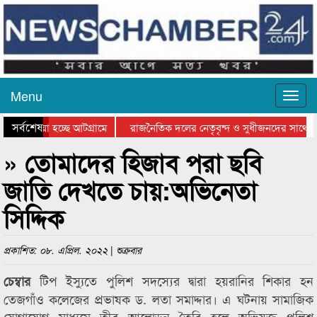
Menu
সর্বশেষ
য়ে যাওয়া হচ্ছে আটগ্রামে
রাজনৈতিক দলের নেতৃবৃন্দ ও সুধীজনদের সাথে ক
যোগিতার পুরস্কার বিতরণ সম্পন্ন
সিলেটে বাংলাদেশ গ্রুপ থিয়েটার ফেডারেশানের বিভ
» তোমাদের হিজাব পরা ছবি
জাতি দেখতে চায়:অভিনেতা
সিদ্দিক
প্রকাশিত: ০৮. এপ্রিল. ২০২২ | শুক্রবার
টিপ ইস্যুতে পুলিশ সদস্যের দ্বারা হয়রানির শিকার হন
চেম্বার
তেজগাঁও কলেজের প্রভাষক ড. লতা সমাদ্দার। এ ঘটনায় সামাজিক
যোগাযোগ মাধ্যমে তীব্র আলোড়ন তৈরি হলে অভিযুক্ত পুলিশ