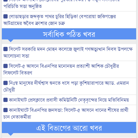
পরিচিতি সভা অনুষ্ঠিত
লোভাছড়ার জব্দকৃত পাথর চুরির হিড়িক! বেপরোয়া জকিগঞ্জের
আটগ্রামের অবৈধ ক্রাশার জোন চক্র
সর্বাধিক পঠিত খবর
সিলেট সরকারি মদন মোহন কলেজে জুলাই গণঅভ্যুত্থান দিবস উপলক্ষে
আলোচনা সভা
সিলেট-৫ আসনে বিএনপির মনোনয়ন প্রত্যাশী আশিক চৌধুরীর
লিফলেট বিতরণ
নিঃস্ব মানুষের দীর্ঘশ্বাস শুনতে ধসে পড়া কুশিয়ারাপারে অ্যাড. এমরান
চৌধুরী
কানাইঘাট প্রেসক্লাবে প্রবাসী কমিউনিটি নেতৃবৃন্দের নিয়ে মতিবিনিময়
কানাইঘাটে বিএনপির জনসভা: সিলেট-৫ আসনে ধানের শীষের প্রার্থী
চান নেতাকর্মীরা
এই বিভাগের আরো খবর