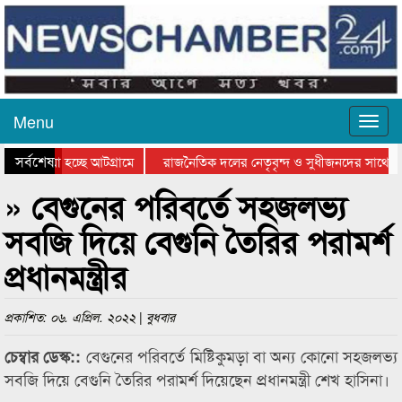
Menu
সর্বশেষ
ে যাওয়া হচ্ছে আটগ্রামে
রাজনৈতিক দলের নেতৃবৃন্দ ও সুধীজনদের সাথে ক
যোগিতার পুরস্কার বিতরণ সম্পন্ন
সিলেটে বাংলাদেশ গ্রুপ থিয়েটার ফেডারেশানের বিভ
» বেগুনের পরিবর্তে সহজলভ্য
সবজি দিয়ে বেগুনি তৈরির পরামর্শ
প্রধানমন্ত্রীর
প্রকাশিত: ০৬. এপ্রিল. ২০২২ | বুধবার
বেগুনের পরিবর্তে মিষ্টিকুমড়া বা অন্য কোনো সহজলভ্য
চেম্বার ডেস্ক::
সবজি দিয়ে বেগুনি তৈরির পরামর্শ দিয়েছেন প্রধানমন্ত্রী শেখ হাসিনা।