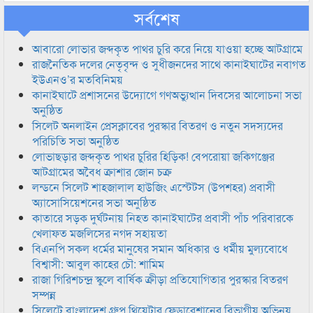
সর্বশেষ
আবারো লোভার জব্দকৃত পাথর চুরি করে নিয়ে যাওয়া হচ্ছে আটগ্রামে
রাজনৈতিক দলের নেতৃবৃন্দ ও সুধীজনদের সাথে কানাইঘাটের নবাগত
ইউএনও’র মতবিনিময়
কানাইঘাটে প্রশাসনের উদ্যোগে গণঅভ্যুত্থান দিবসের আলোচনা সভা
অনুষ্ঠিত
সিলেট অনলাইন প্রেসক্লাবের পুরস্কার বিতরণ ও নতুন সদস্যদের
পরিচিতি সভা অনুষ্ঠিত
লোভাছড়ার জব্দকৃত পাথর চুরির হিড়িক! বেপরোয়া জকিগঞ্জের
আটগ্রামের অবৈধ ক্রাশার জোন চক্র
লন্ডনে সিলেট শাহজালাল হাউজিং এস্টেটস (উপশহর) প্রবাসী
অ্যাসোসিয়েশনের সভা অনুষ্ঠিত
কাতারে সড়ক দুর্ঘটনায় নিহত কানাইঘাটের প্রবাসী পাঁচ পরিবারকে
খেলাফত মজলিসের নগদ সহায়তা
বিএনপি সকল ধর্মের মানুষের সমান অধিকার ও ধর্মীয় মুল্যবোধে
বিশ্বাসী: আবুল কাহের চৌ: শামিম
রাজা গিরিশচন্দ্র স্কুলে বার্ষিক ক্রীড়া প্রতিযোগিতার পুরস্কার বিতরণ
সম্পন্ন
সিলেটে বাংলাদেশ গ্রুপ থিয়েটার ফেডারেশানের বিভাগীয় অভিনয়