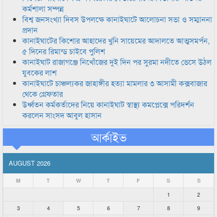
কর্মশালা সম্পন্ন
বিশ্ব জনসংখ্যা দিবস উপলক্ষে কানাইঘাটে আলোচনা সভা ও সম্মাননা
প্রদান
কানাইঘাটের কিশোর আহাদের খুনি সায়েমের আদালতে আত্মসমর্পন,
৫ দিনের রিমান্ড চাইবে পুলিশ
কানাইঘাট রাজাগঞ্জে নিখোঁজের দুই দিন পর সুরমা নদীতে ভেসে উঠল
যুবকের লাশ
কানাইঘাটে চাঞ্চল্যকর জাহাঙ্গীর হত্যা মামলার ৩ আসামী কক্সবাজার
থেকে গ্রেফতার
উর্ধ্বতন কর্মকর্তাদের নিয়ে কানাইঘাট স্বাস্থ্য কমপ্লেক্সে পরিদর্শন
করলেন সাংসদ আবুল হাসান
আর্কাইভ
AUGUST 2026
M
T
W
T
F
S
S
1
2
3
4
5
6
7
8
9