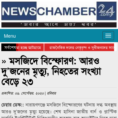
Menu
সর্বশেষ
য়ে যাওয়া হচ্ছে আটগ্রামে
রাজনৈতিক দলের নেতৃবৃন্দ ও সুধীজনদের সাথে ক
যোগিতার পুরস্কার বিতরণ সম্পন্ন
সিলেটে বাংলাদেশ গ্রুপ থিয়েটার ফেডারেশানের বিভ
» মসজিদে বিস্ফোরণ: আরও
দু’জনের মৃত্যু, নিহতের সংখ্যা
বেড়ে ২৩
প্রকাশিত: ০৬. সেপ্টেম্বর. ২০২০ | রবিবার
নারায়ণগঞ্জে মসজিদে বিস্ফোরণের ঘটনায় দগ্ধ অবস্থায়
চেম্বার ডেস্ক::
আরও দু’জনের মৃত্যু হয়েছে। শেখ হাসিনা জাতীয় বার্ন ও প্লাস্টিক
সার্জারি ইনস্টিটিউটে চিকিৎসাধীন অবস্থায় রাত আড়াইটার দিকে মারা