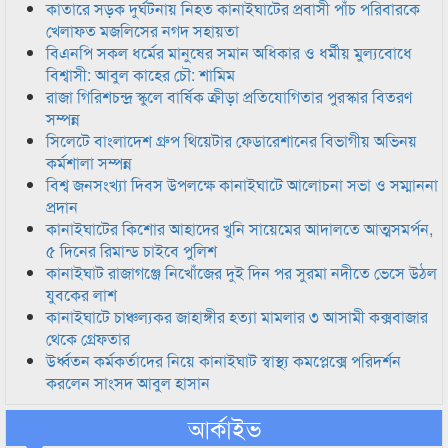
কাতারে সড়ক দুর্ঘটনায় নিহত কানাইঘাটের প্রবাসী পাঁচ পরিবারকে
খেলাফত মজলিসের নগদ সহায়তা
বিএনপি সকল ধর্মের মানুষের সমান অধিকার ও ধর্মীয় মুল্যবোধে
বিশ্বাসী: আবুল কাহের চৌ: শামিম
রাজা গিরিশচন্দ্র স্কুলে বার্ষিক ক্রীড়া প্রতিযোগিতার পুরস্কার বিতরণ
সম্পন্ন
সিলেটে বাংলাদেশ গ্রুপ থিয়েটার ফেডারেশানের বিভাগীয় অভিনয়
কর্মশালা সম্পন্ন
বিশ্ব জনসংখ্যা দিবস উপলক্ষে কানাইঘাটে আলোচনা সভা ও সম্মাননা
প্রদান
কানাইঘাটের কিশোর আহাদের খুনি সায়েমের আদালতে আত্মসমর্পন,
৫ দিনের রিমান্ড চাইবে পুলিশ
কানাইঘাট রাজাগঞ্জে নিখোঁজের দুই দিন পর সুরমা নদীতে ভেসে উঠল
যুবকের লাশ
কানাইঘাটে চাঞ্চল্যকর জাহাঙ্গীর হত্যা মামলার ৩ আসামী কক্সবাজার
থেকে গ্রেফতার
উর্ধ্বতন কর্মকর্তাদের নিয়ে কানাইঘাট স্বাস্থ্য কমপ্লেক্সে পরিদর্শন
করলেন সাংসদ আবুল হাসান
আর্কাইভ