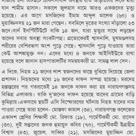
যান শামীম হাসান। সকালে জুলহাস নামে আরও একজনের মৃত্যু
হয়েছে। এর আগে মসজিদের ইমাম আব্দুল মালেক (৬০) ও
মুয়াজ্জিনসহ ২১ জন মারা গেছেন। সবমিলে মৃতের সংখ্যা দাঁড়ালো ২৩
জনে।বার্ন ইনস্টিটিউটে বাকি ১৪ জন, যারা মৃত্যুর সাথে লড়ছেন
তাদের সবার অবস্থা সংকটাপন্ন। প্রত্যেকেরই শ্বাসনালি, মুখমণ্ডলসহ
শরীরের বেশিরভাগ অংশ পুড়ে গেছে। শ্বাসনালি পুড়ে যাওয়ায় তারা
কেউ আশঙ্কামুক্ত নন। এদের মধ্যে ৪ জনকে আইসিইউতে রাখা
হয়েছে বলে জানান হাসপাতালটির সমন্বয়কারী ডা. সামন্ত লাল সেন।
এ দিকে, নিহত ২১ জনের লাশ স্বজনদের কাছে বুঝিয়ে দিয়েছে জেলা
প্রশাসন। নিহতদের মধ্যে ১৬ জনের দাফন সম্পন্ন হয়েছে। মরদেহ
হস্তান্তরের পর গতরাতেই ১৪ জনকে দাফন করা হয় নারায়ণগঞ্জসহ
বিভিন্ন এলাকায়। বাকি দু’জনের দাফন হয়েছে তাদের গ্রামের বাড়ি
কুমিল্লায়।একসাথে ছয়টি এসি বিস্ফোরণের ঘটনায় নিহত যাদের নাম
পাওয়া গেছে তারা হলেন- মোস্তফা কামাল (৩৪), নারায়ণগঞ্জ কলেজের
একাদশ শ্রেণির শিক্ষার্থী মো. রিফাত (১৮), গার্মেন্টকর্মী মো. রাসেদ
(৩০), দুই সন্তানের জনক হুমায়ুন কবির (৭০), গার্মেন্টকর্মী ইব্রাহীম
বিশ্বাস (৪৩), জুয়েল, সাব্বির (২১), মসজিদের মুয়াজ্জিন মো.