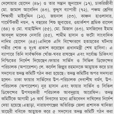
দেলোয়ার হোসেন (৪৮) ও তার সন্তান জুনায়েদ (১৭), চাকরিজীবী
মো. জামাল আবেদিন (৪০), কুদ্দুস ব্যাপারী (৭২), পঞ্চম শ্রেণির
শিক্ষার্থী মাইনুদ্দিন (১২), জয়নাল (৫০), কাঞ্চন হাওলাদার,
গার্মেন্টকর্মী নয়ন, ৭ বছরের শিশু জুবায়ের, ওয়ার্কশপ শ্রমিক রাসেল
(৩৪) ও মো. বাহাউদ্দিন (৫৫), মো. মিজান (৪০), মসজিদের ইমাম
আবদুল মালেক নেসারি (৫৫), শামীম হাসান ও ফটো সাংবাদিক
নাদিম হোসেন (৪৫)।এদিকে এসি বিস্ফোরণে হতাহতের ঘটনায়
গভীর শোক ও দুঃখ প্রকাশ করেছেন প্রধানমন্ত্রী শেখ হাসিনা। এ
ব্যাপারে তিনি সার্বক্ষণিক খোঁজ-খবর রাখছেন এবং সর্বোচ্চ চিকিৎসা
নিশ্চিতের নির্দেশ দিয়েছেন।ফায়ার সার্ভিস ও সিভিল ডিফেন্সের
পরিচালক (অপারেশন) লে. কর্নেল জিল্লুর রহমানকে আহ্বায়ক করে চার
সদস্যের তদন্ত কমিটি গঠন করা হয়েছে। তদন্ত কমিটির অপর সদস্যরা
হলেন- ঢাকা ফায়ার সার্ভিসের উপ-পরিচালক দেবাশীষ বর্মণ, উপ-
পরিচালক (অপারেশন) নুর হাসান এবং ফায়ার সার্ভিস ও সিভিল
ডিফেন্সের উপসহকারী পরিচালক আবদুল্লাহ আরেফিন। তদন্ত
কমিটিকে আগামী ১০ কার্য দিবসের মধ্যে প্রতিবেদন দাখিলের নির্দেশ
দেয়া হয়েছে।এছাড়া, নারায়ণগঞ্জের অতিরিক্ত জেলা প্রশাসক খাদিজা
তাহেরী ববিকে আহ্বায়ক করে ৫ সদস্যের তদন্ত কমিটি গঠন করা