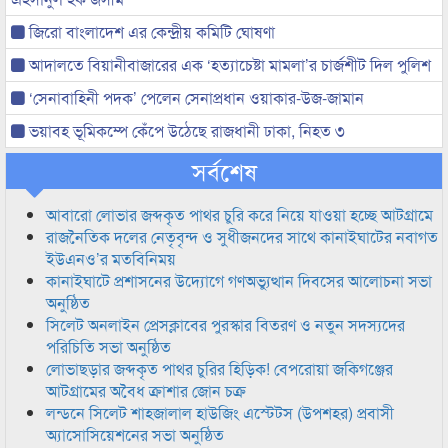
জিরো বাংলাদেশ এর কেন্দ্রীয় কমিটি ঘোষণা
আদালতে বিয়ানীবাজারের এক ‘হত্যাচেষ্টা মামলা’র চার্জশীট দিল পুলিশ
‘সেনাবাহিনী পদক’ পেলেন সেনাপ্রধান ওয়াকার-উজ-জামান
ভয়াবহ ভূমিকম্পে কেঁপে উঠেছে রাজধানী ঢাকা, নিহত ৩
সর্বশেষ
আবারো লোভার জব্দকৃত পাথর চুরি করে নিয়ে যাওয়া হচ্ছে আটগ্রামে
রাজনৈতিক দলের নেতৃবৃন্দ ও সুধীজনদের সাথে কানাইঘাটের নবাগত
ইউএনও’র মতবিনিময়
কানাইঘাটে প্রশাসনের উদ্যোগে গণঅভ্যুত্থান দিবসের আলোচনা সভা
অনুষ্ঠিত
সিলেট অনলাইন প্রেসক্লাবের পুরস্কার বিতরণ ও নতুন সদস্যদের
পরিচিতি সভা অনুষ্ঠিত
লোভাছড়ার জব্দকৃত পাথর চুরির হিড়িক! বেপরোয়া জকিগঞ্জের
আটগ্রামের অবৈধ ক্রাশার জোন চক্র
লন্ডনে সিলেট শাহজালাল হাউজিং এস্টেটস (উপশহর) প্রবাসী
অ্যাসোসিয়েশনের সভা অনুষ্ঠিত