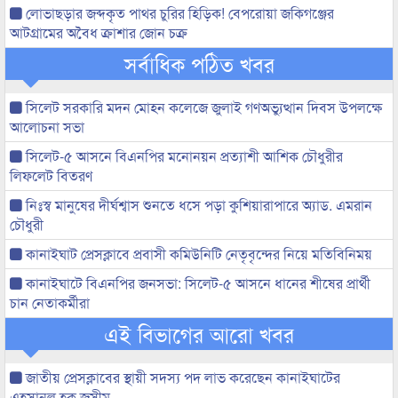
লোভাছড়ার জব্দকৃত পাথর চুরির হিড়িক! বেপরোয়া জকিগঞ্জের
আটগ্রামের অবৈধ ক্রাশার জোন চক্র
সর্বাধিক পঠিত খবর
সিলেট সরকারি মদন মোহন কলেজে জুলাই গণঅভ্যুত্থান দিবস উপলক্ষে
আলোচনা সভা
সিলেট-৫ আসনে বিএনপির মনোনয়ন প্রত্যাশী আশিক চৌধুরীর
লিফলেট বিতরণ
নিঃস্ব মানুষের দীর্ঘশ্বাস শুনতে ধসে পড়া কুশিয়ারাপারে অ্যাড. এমরান
চৌধুরী
কানাইঘাট প্রেসক্লাবে প্রবাসী কমিউনিটি নেতৃবৃন্দের নিয়ে মতিবিনিময়
কানাইঘাটে বিএনপির জনসভা: সিলেট-৫ আসনে ধানের শীষের প্রার্থী
চান নেতাকর্মীরা
এই বিভাগের আরো খবর
জাতীয় প্রেসক্লাবের স্থায়ী সদস্য পদ লাভ করেছেন কানাইঘাটের
এহসানুল হক জসীম