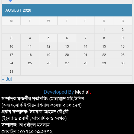
AUGUST 2026
M
T
W
T
F
S
S
1
2
3
4
5
6
7
8
9
10
11
12
13
14
15
16
17
18
19
20
21
22
23
24
25
26
27
28
29
30
31
« Jul
Developed By
Media
it
সম্পাদক মন্ডলীর সভাপতি:
মোহাম্মাদ মহি উদ্দিন
(অধ্যক্ষ,সার্ক ইন্টারন্যাশনাল কলেজ বাংলাদেশ)
প্রধান সম্পাদক:
ইকবাল আহমদ চৌধুরী
(ইংল্যান্ড প্রবাসী, সাংবাদিক ও লেখক)
সম্পাদক:
তাওহীদুল ইসলাম
মোবাইল : ০১৭১০-৯৯৩৫৭২