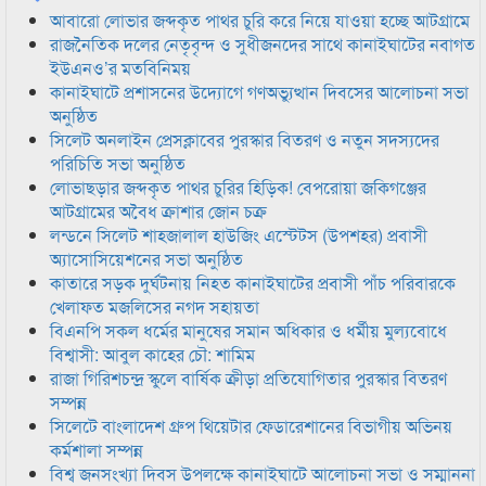
আবারো লোভার জব্দকৃত পাথর চুরি করে নিয়ে যাওয়া হচ্ছে আটগ্রামে
রাজনৈতিক দলের নেতৃবৃন্দ ও সুধীজনদের সাথে কানাইঘাটের নবাগত
ইউএনও’র মতবিনিময়
কানাইঘাটে প্রশাসনের উদ্যোগে গণঅভ্যুত্থান দিবসের আলোচনা সভা
অনুষ্ঠিত
সিলেট অনলাইন প্রেসক্লাবের পুরস্কার বিতরণ ও নতুন সদস্যদের
পরিচিতি সভা অনুষ্ঠিত
লোভাছড়ার জব্দকৃত পাথর চুরির হিড়িক! বেপরোয়া জকিগঞ্জের
আটগ্রামের অবৈধ ক্রাশার জোন চক্র
লন্ডনে সিলেট শাহজালাল হাউজিং এস্টেটস (উপশহর) প্রবাসী
অ্যাসোসিয়েশনের সভা অনুষ্ঠিত
কাতারে সড়ক দুর্ঘটনায় নিহত কানাইঘাটের প্রবাসী পাঁচ পরিবারকে
খেলাফত মজলিসের নগদ সহায়তা
বিএনপি সকল ধর্মের মানুষের সমান অধিকার ও ধর্মীয় মুল্যবোধে
বিশ্বাসী: আবুল কাহের চৌ: শামিম
রাজা গিরিশচন্দ্র স্কুলে বার্ষিক ক্রীড়া প্রতিযোগিতার পুরস্কার বিতরণ
সম্পন্ন
সিলেটে বাংলাদেশ গ্রুপ থিয়েটার ফেডারেশানের বিভাগীয় অভিনয়
কর্মশালা সম্পন্ন
বিশ্ব জনসংখ্যা দিবস উপলক্ষে কানাইঘাটে আলোচনা সভা ও সম্মাননা