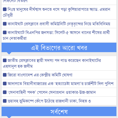
লিফলেট বিতরণ
নিঃস্ব মানুষের দীর্ঘশ্বাস শুনতে ধসে পড়া কুশিয়ারাপারে অ্যাড. এমরান
চৌধুরী
কানাইঘাট প্রেসক্লাবে প্রবাসী কমিউনিটি নেতৃবৃন্দের নিয়ে মতিবিনিময়
কানাইঘাটে বিএনপির জনসভা: সিলেট-৫ আসনে ধানের শীষের প্রার্থী
চান নেতাকর্মীরা
এই বিভাগের আরো খবর
জাতীয় প্রেসক্লাবের স্থায়ী সদস্য পদ লাভ করেছেন কানাইঘাটের
এহসানুল হক জসীম
জিরো বাংলাদেশ এর কেন্দ্রীয় কমিটি ঘোষণা
আদালতে বিয়ানীবাজারের এক ‘হত্যাচেষ্টা মামলা’র চার্জশীট দিল পুলিশ
‘সেনাবাহিনী পদক’ পেলেন সেনাপ্রধান ওয়াকার-উজ-জামান
ভয়াবহ ভূমিকম্পে কেঁপে উঠেছে রাজধানী ঢাকা, নিহত ৩
সর্বশেষ