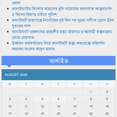
প্রদান
কানাইঘাটের কিশোর আহাদের খুনি সায়েমের আদালতে আত্মসমর্পন,
৫ দিনের রিমান্ড চাইবে পুলিশ
কানাইঘাট রাজাগঞ্জে নিখোঁজের দুই দিন পর সুরমা নদীতে ভেসে উঠল
যুবকের লাশ
কানাইঘাটে চাঞ্চল্যকর জাহাঙ্গীর হত্যা মামলার ৩ আসামী কক্সবাজার
থেকে গ্রেফতার
উর্ধ্বতন কর্মকর্তাদের নিয়ে কানাইঘাট স্বাস্থ্য কমপ্লেক্সে পরিদর্শন
করলেন সাংসদ আবুল হাসান
আর্কাইভ
AUGUST 2026
M
T
W
T
F
S
S
1
2
3
4
5
6
7
8
9
10
11
12
13
14
15
16
17
18
19
20
21
22
23