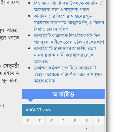
, ইসরাফিল
বিশ্ব জনসংখ্যা দিবস উপলক্ষে কানাইঘাটে
আলোচনা সভা ও সম্মাননা প্রদান
কানাইঘাটের কিশোর আহাদের খুনি
সায়েমের আদালতে আত্মসমর্পন, ৫ দিনের
রিমান্ড চাইবে পুলিশ
ষ পাচ্ছে,
কানাইঘাট রাজাগঞ্জে নিখোঁজের দুই দিন
তুলে ধরতে
পর সুরমা নদীতে ভেসে উঠল যুবকের লাশ
কানাইঘাটে চাঞ্চল্যকর জাহাঙ্গীর হত্যা
মামলার ৩ আসামী কক্সবাজার থেকে
গ্রেফতার
তুমন্ত্রী
উর্ধ্বতন কর্মকর্তাদের নিয়ে কানাইঘাট
র এএইচএম
স্বাস্থ্য কমপ্লেক্সে পরিদর্শন করলেন সাংসদ
 সুলতানা,
আবুল হাসান
আর্কাইভ
ন।
AUGUST 2026
M
T
W
T
F
S
S
1
2