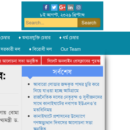
৮ই আগস্ট, ২০২৬ খ্রিস্টাব্দ
চেম্বার
♦ তথ্যপ্রযুক্তি চেম্বার
♦ ধর্ম চেম্বার
 সরকারী দল
♦ বিরোধী দল
Our Team
আলোচনা সভা অনুষ্ঠিত
সিলেট অনলাইন প্রেসক্লাবের পুরস্কার বিতরণ ও নতুন সদস
ামে
সর্বশেষ
ে:
আবারো লোভার জব্দকৃত পাথর চুরি করে
নিয়ে যাওয়া হচ্ছে আটগ্রামে
রাজনৈতিক দলের নেতৃবৃন্দ ও সুধীজনদের
সাথে কানাইঘাটের নবাগত ইউএনও’র
মতবিনিময়
গায় বোমা
কানাইঘাটে প্রশাসনের উদ্যোগে
ন্ত্রী ড.
গণঅভ্যুত্থান দিবসের আলোচনা সভা
অনুষ্ঠিত