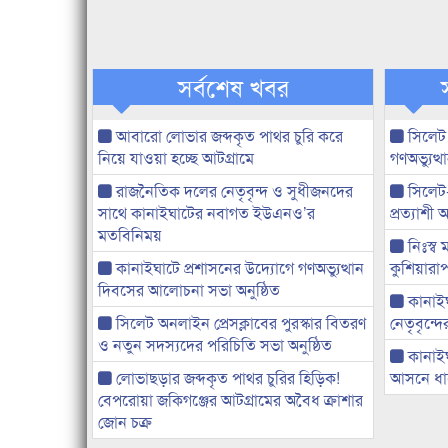
সর্বশেষ খবর
আবারো লোভার জব্দকৃত পাথর চুরি করে
সিলেট
নিয়ে যাওয়া হচ্ছে আটগ্রামে
গণঅভ্যুত
রাজনৈতিক দলের নেতৃবৃন্দ ও সুধীজনদের
সিলেট
সাথে কানাইঘাটের নবাগত ইউএনও’র
প্রত্যাশ
মতবিনিময়
নিঃস্ব 
কানাইঘাটে প্রশাসনের উদ্যোগে গণঅভ্যুত্থান
কুশিয়ারাপ
দিবসের আলোচনা সভা অনুষ্ঠিত
কানাইঘা
সিলেট অনলাইন প্রেসক্লাবের পুরস্কার বিতরণ
নেতৃবৃন্দ
ও নতুন সদস্যদের পরিচিতি সভা অনুষ্ঠিত
কানাই
লোভাছড়ার জব্দকৃত পাথর চুরির হিড়িক!
আসনে ধানে
বেপরোয়া জকিগঞ্জের আটগ্রামের অবৈধ ক্রাশার
জোন চক্র