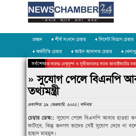
প্রচ্ছদ
♦ শীর্ষ সংবাদ চেম্বার
♦ সিলেট বিভাগ চেম্বার
♦ অর্থনীতি চেম্বার
♦ আইন আদালত চেম্বার
♦ খেলাধু
সর্বশেষ
রাজনৈতিক দলের নেতৃবৃন্দ ও সুধীজনদের সাথে কানাইঘাটের নবা
সিলেটে বাংলাদেশ গ্রুপ থিয়েটার ফেডারেশানের বিভাগীয় অভিনয় কর্ম
» সুযোগ পেলে বিএনপি আব
তথ্যমন্ত্রী
প্রকাশিত: ১৯. ফেব্রুয়ারি. ২০২২ | শনিবার
সুযোগ পেলে বিএনপি আবার হাওয়া ভব
চেম্বার ডেস্ক::
ফাটাবে, কিন্তু জনগণ তাদের সেই সুযোগ দেবে না বলে 
হাছান মাহমুদ।