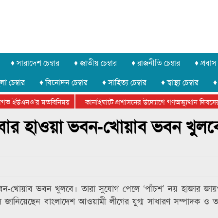
♦ সারাদেশ চেম্বার
♦ জাতীয় চেম্বার
♦ রাজনীতি চেম্বার
♦ প্রবাস 
লা চেম্বার
♦ বিনোদন চেম্বার
♦ সাহিত্য চেম্বার
♦ স্বাস্থ্য চেম্বার
♦
গত ইউএনও’র মতবিনিময়
কানাইঘাটে প্রশাসনের উদ্যোগে গণঅভ্যুত্থান দিবসের 
শালা সম্পন্ন
আবারো লোভার জব্দকৃত পাথর চুরি করে নিয়ে যাওয়া হচ্ছে আটগ্র
ার হাওয়া ভবন-খোয়াব ভবন খুলব
ন-খোয়াব ভবন খুলবে। তারা সুযোগ পেলে ‘পাঁচশ’ নয় হাজার জায়
জানিয়েছেন বাংলাদেশ আওয়ামী লীগের যুগ্ম সাধারণ সম্পাদক ও তথ্যম