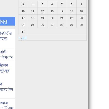
3
4
5
6
7
8
9
10
11
12
13
14
15
16
17
18
19
20
21
22
23
খবর
24
25
26
27
28
29
30
31
নাইঘাটের
« Jul
লিসের
িবাদী
রুল ইসলাম
 ছিলেন
 লুৎফুর
কে
হমদের ঈদ
াধ্যমে
ে এ.টি.এম