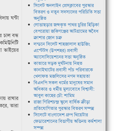
সিলেট অনলাইন প্রেসক্লাবের পুরস্কার
বিতরণ ও নতুন সদস্যদের পরিচিতি সভা
দায় ঘন্টা
অনুষ্ঠিত
লোভাছড়ার জব্দকৃত পাথর চুরির হিড়িক!
বেপরোয়া জকিগঞ্জের আটগ্রামের অবৈধ
র চাল বন্ধ
ক্রাশার জোন চক্র
 কমিউনিটি
লন্ডনে সিলেট শাহজালাল হাউজিং
লা ভাইয়ের
এস্টেটস (উপশহর) প্রবাসী
অ্যাসোসিয়েশনের সভা অনুষ্ঠিত
কাতারে সড়ক দুর্ঘটনায় নিহত
কানাইঘাটের প্রবাসী পাঁচ পরিবারকে
খেলাফত মজলিসের নগদ সহায়তা
বিএনপি সকল ধর্মের মানুষের সমান
অধিকার ও ধর্মীয় মুল্যবোধে বিশ্বাসী:
আবুল কাহের চৌ: শামিম
ায় রাখার
রাজা গিরিশচন্দ্র স্কুলে বার্ষিক ক্রীড়া
করে, তারা
প্রতিযোগিতার পুরস্কার বিতরণ সম্পন্ন
সিলেটে বাংলাদেশ গ্রুপ থিয়েটার
ফেডারেশানের বিভাগীয় অভিনয় কর্মশালা
সম্পন্ন