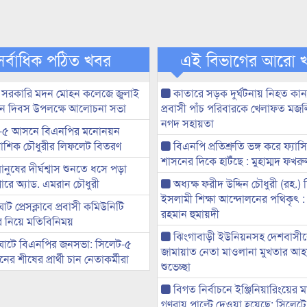
সর্বাধিক পঠিত খবর
এই বিভাগের আরো 
 সরকারি মদন মোহন কলেজে জুলাই
কাতারে সড়ক দুর্ঘটনায় নিহত কা
্থান দিবস উপলক্ষে আলোচনা সভা
প্রবাসী পাঁচ পরিবারকে খেলাফত মজ
নগদ সহায়তা
-৫ আসনে বিএনপির মনোনয়ন
ী আশিক চৌধুরীর লিফলেট বিতরণ
বিএনপি প্রতিশ্রুতি ভঙ্গ করে ফ্যাস
শাসনের দিকে হাটঁছে : মুহাম্মদ ফখ
মানুষের দীর্ঘশ্বাস শুনতে ধসে পড়া
ারে অ্যাড. এমরান চৌধুরী
অধ্যক্ষ ফরীদ উদ্দিন চৌধুরী (রহ.)
ইসলামী শিক্ষা আন্দোলনের পথিকৃৎ :
ট প্রেসক্লাবে প্রবাসী কমিউনিটি
রহমান হুমায়দী
ের নিয়ে মতিবিনিময়
ঝিংগাবাড়ী ইউনিয়নসহ দেশবাসী
ঘাটে বিএনপির জনসভা: সিলেট-৫
জামায়াত নেতা মাওলানা মুখতার আ
র শীষের প্রার্থী চান নেতাকর্মীরা
শুভেচ্ছা
বিগত নির্বাচনে ইঞ্জিনিয়ারিংয়ের ম
গণরায় পাল্টে দেওয়া হয়েছে: সিলেট