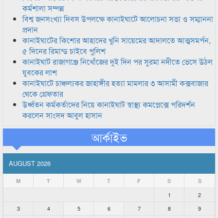
কর্মশালা সম্পন্ন
বিশ্ব জনসংখ্যা দিবস উপলক্ষে কানাইঘাটে আলোচনা সভা ও সম্মাননা
প্রদান
কানাইঘাটের কিশোর আহাদের খুনি সায়েমের আদালতে আত্মসমর্পন,
৫ দিনের রিমান্ড চাইবে পুলিশ
কানাইঘাট রাজাগঞ্জে নিখোঁজের দুই দিন পর সুরমা নদীতে ভেসে উঠল
যুবকের লাশ
কানাইঘাটে চাঞ্চল্যকর জাহাঙ্গীর হত্যা মামলার ৩ আসামী কক্সবাজার
থেকে গ্রেফতার
উর্ধ্বতন কর্মকর্তাদের নিয়ে কানাইঘাট স্বাস্থ্য কমপ্লেক্সে পরিদর্শন
করলেন সাংসদ আবুল হাসান
আর্কাইভ
AUGUST 2026
M
T
W
T
F
S
S
1
2
3
4
5
6
7
8
9