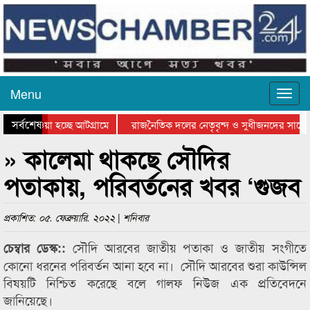
Menu
সর্বশেষ
িয়ে যাওয়া হচ্ছে আটগ্রামে
রাজনৈতিক দলের নেতৃবৃন্দ ও সুধীজনদের সাথে 
িযোগিতার পুরস্কার বিতরণ সম্পন্ন
সিলেটে বাংলাদেশ গ্রুপ থিয়েটার ফেডারেশানের বি
» কালেমা থাকছে সৌদির
পতাকায়, পরিবর্তনের খবর ‘গুজব
প্রকাশিত: ০৫. ফেব্রুয়ারি. ২০২২ | শনিবার
সৌদি আরবের জাতীয় পতাকা ও জাতীয় সংগীতে
চেম্বার ডেস্ক::
কোনো ধরনের পরিবর্তন আনা হবে না। সৌদি আরবের শুরা কাউন্সিল
বিষয়টি নিশ্চিত করেছে বলে গালফ নিউজ এক প্রতিবেদনে
জানিয়েছে।