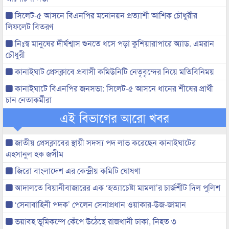
সিলেট-৫ আসনে বিএনপির মনোনয়ন প্রত্যাশী আশিক চৌধুরীর
লিফলেট বিতরণ
নিঃস্ব মানুষের দীর্ঘশ্বাস শুনতে ধসে পড়া কুশিয়ারাপারে অ্যাড. এমরান
চৌধুরী
কানাইঘাট প্রেসক্লাবে প্রবাসী কমিউনিটি নেতৃবৃন্দের নিয়ে মতিবিনিময়
কানাইঘাটে বিএনপির জনসভা: সিলেট-৫ আসনে ধানের শীষের প্রার্থী
চান নেতাকর্মীরা
এই বিভাগের আরো খবর
জাতীয় প্রেসক্লাবের স্থায়ী সদস্য পদ লাভ করেছেন কানাইঘাটের
এহসানুল হক জসীম
জিরো বাংলাদেশ এর কেন্দ্রীয় কমিটি ঘোষণা
আদালতে বিয়ানীবাজারের এক ‘হত্যাচেষ্টা মামলা’র চার্জশীট দিল পুলিশ
‘সেনাবাহিনী পদক’ পেলেন সেনাপ্রধান ওয়াকার-উজ-জামান
ভয়াবহ ভূমিকম্পে কেঁপে উঠেছে রাজধানী ঢাকা, নিহত ৩