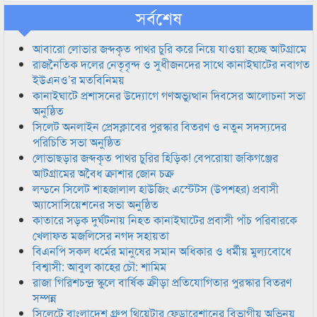
সর্বশেষ
আবারো লোভার জব্দকৃত পাথর চুরি করে নিয়ে যাওয়া হচ্ছে আটগ্রামে
রাজনৈতিক দলের নেতৃবৃন্দ ও সুধীজনদের সাথে কানাইঘাটের নবাগত
ইউএনও’র মতবিনিময়
কানাইঘাটে প্রশাসনের উদ্যোগে গণঅভ্যুত্থান দিবসের আলোচনা সভা
অনুষ্ঠিত
সিলেট অনলাইন প্রেসক্লাবের পুরস্কার বিতরণ ও নতুন সদস্যদের
পরিচিতি সভা অনুষ্ঠিত
লোভাছড়ার জব্দকৃত পাথর চুরির হিড়িক! বেপরোয়া জকিগঞ্জের
আটগ্রামের অবৈধ ক্রাশার জোন চক্র
লন্ডনে সিলেট শাহজালাল হাউজিং এস্টেটস (উপশহর) প্রবাসী
অ্যাসোসিয়েশনের সভা অনুষ্ঠিত
কাতারে সড়ক দুর্ঘটনায় নিহত কানাইঘাটের প্রবাসী পাঁচ পরিবারকে
খেলাফত মজলিসের নগদ সহায়তা
বিএনপি সকল ধর্মের মানুষের সমান অধিকার ও ধর্মীয় মুল্যবোধে
বিশ্বাসী: আবুল কাহের চৌ: শামিম
রাজা গিরিশচন্দ্র স্কুলে বার্ষিক ক্রীড়া প্রতিযোগিতার পুরস্কার বিতরণ
সম্পন্ন
সিলেটে বাংলাদেশ গ্রুপ থিয়েটার ফেডারেশানের বিভাগীয় অভিনয়